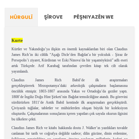
ŞÎROVE
PÊŞNIYAZÊN WE
HÛRGULÎ
Kurte
Kürtler ve Yakındoğu’ya ilişkin en önemli kaynaklardan biri olan Claudius
James Rich’in iki ciltlik “Aşağı Dicle’den Bağdat’a bir yolculuk - Şiraz ile
Persepolis’i ziyaret, Kürdistan ve Eski Ninova’da bir yaşamöyküsü” adlı eseri
artık Türkçede. Arif Karabağ tarafından çevrilen kitap tek cilt olarak
yayımlandı.
Claudius James Rich Babil’de ilk araştırmaları
gerçekleştirerek Mezopotamya’daki arkeolojik çalışmaların başlamasına
öncülük etmiştir. 1803-1807 arasında Yakın ve Ortadoğu’da geziler yaptı.
1808’de İngiliz Doğu Hint Şirketi’nin Bağdat temsilciliğine atandı. Bu görevini
sürdürürken 1811’de Antik Babil kentinde ilk araştırmaları gerçekleştirdi.
Çiviyazılı tuğlalar, tabletler ve mühürlerden oluşan büyük bir koleksiyon
oluşturdu. Çalışmalarının sonuçlarını içeren yapıtları çok sayıda okurun ilgisini
bu ülkelere çekti.
Claudius James Rich ve kitabı hakkında dostu J. Walker’ın yazdıkları tuvalde
canlanan bir tarih ve coğrafya değildir sadece; dilin gücüne, dinin erdemine,