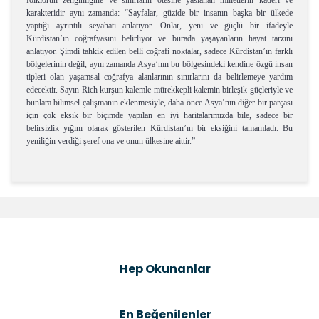
folklorun zenginliğine ve sınırların ötesine yaslanan milletlerin kaderi ve
karakteridir aynı zamanda: “Sayfalar, güzide bir insanın başka bir ülkede
yaptığı ayrıntılı seyahati anlatıyor. Onlar, yeni ve güçlü bir ifadeyle
Kürdistan’ın coğrafyasını belirliyor ve burada yaşayanların hayat tarzını
anlatıyor. Şimdi tahkik edilen belli coğrafi noktalar, sadece Kürdistan’ın farklı
bölgelerinin değil, aynı zamanda Asya’nın bu bölgesindeki kendine özgü insan
tipleri olan yaşamsal coğrafya alanlarının sınırlarını da belirlemeye yardım
edecektir. Sayın Rich kurşun kalemle mürekkepli kalemin birleşik güçleriyle ve
bunlara bilimsel çalışmanın eklenmesiyle, daha önce Asya’nın diğer bir parçası
için çok eksik bir biçimde yapılan en iyi haritalarımızda bile, sadece bir
belirsizlik yığını olarak gösterilen Kürdistan’ın bir eksiğini tamamladı. Bu
yeniliğin verdiği şeref ona ve onun ülkesine aittir.”
You can use the suggestion form to submit feedback
on the product's price, image, description, or any
Be the first to comment on this product!
other insufficient areas.
Thank you for your feedback and suggestions.
Write a Comment
Product image is poor quality, corrupted, or not
Hep Okunanlar
viewable.
Missing information in the product description.
Errors in product information.
En Beğenilenler