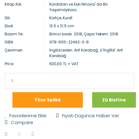
Kitap Adı
Kürdistan ve Eski Ninova' da Bir
Yaşamöyküsü
Dili
Kürtçe, Kurdî
Ebat
13.5 x 21.5 cm
Basım Yılı
Birinci baskı: 2018, Çapa Yekem: 2018
ISBN
978-605-22462-3-8
Çevirmen
İngilizceden: Arif Karabağ, Ji Îngîlîzî: Arif
Karabağ
Price
630,00 TL + VAT
Têxe Selikê
Zû Bistîne
Fiyatı Düşünce Haber Ver
Compare