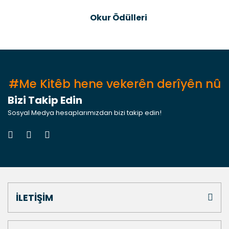
Send
Okur Ödülleri
#Me Kitêb hene vekerên derîyên nû
Bizi Takip Edin
Sosyal Medya hesaplarımızdan bizi takip edin!
İLETİŞİM