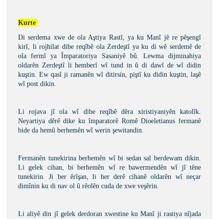
Kurte 
Di serdema xwe de ola Aştiya Rastî, ya ku Manî jê re pêşengî
kirî, li rojhilat dibe reqîbê ola Zerdeştî ya ku di wê serdemê de
ola fermî ya Împaratoriya Sasaniyê bû. Lewma dijminahiya
oldarên Zerdeştî li hemberî wî tund in û di dawî de wî didin
kuştin. Ew qasî ji ramanên wî ditirsin, piştî ku didin kuştin, laşê
wî post dikin.
Li rojava jî ola wî dibe reqîbê dêra xiristiyaniyên katolîk.
Neyartiya dêrê dike ku împaratorê Romê Dioeletianus fermanê
bide da hemû berhemên wî werin şewitandin.
Fermanên tunekirina berhemên wî bi sedan sal berdewam dikin.
Li gelek cihan, bi berhemên wî re bawermendên wî jî têne
tunekirin. Ji ber êrîşan, li her derê cihanê oldarên wî neçar
dimînin ku di nav ol û rêolên cuda de xwe veşêrin.
Li aliyê din jî gelek derdoran xwestine ku Manî ji rastiya nîjada