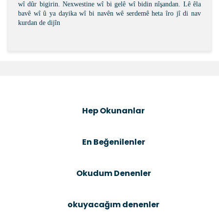
wî dûr bigirin. Nexwestine wî bi gelê wî bidin nîşandan. Lê êla
bavê wî û ya dayika wî bi navên wê serdemê heta îro jî di nav
kurdan de dijîn
You can use the suggestion form to submit feedback
on the product's price, image, description, or any
Be the first to comment on this product!
other insufficient areas.
Thank you for your feedback and suggestions.
Write a Comment
Product image is poor quality, corrupted, or not
Hep Okunanlar
viewable.
Missing information in the product description.
Errors in product information.
En Beğenilenler
Product is more expensive than on other sites.
There should be other alternatives to this product.
Okudum Denenler
okuyacağım denenler