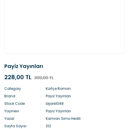
Payiz Yayınları
228,00 TL
300,00 TL
Category
Kürtçe Roman
Brand
Payiz Yayınları
Stock Code
bijare1048
Yayınevi
Payiz Yayınları
Yazar
Kamran Simo Hedili
Sayfa Sayısı
312