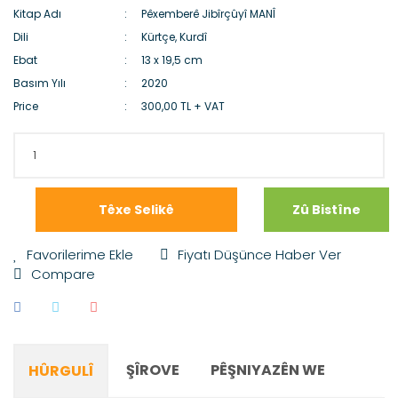
Kitap Adı
Pêxemberê Jibîrçûyî MANÎ
Dili
Kürtçe, Kurdî
Ebat
13 x 19,5 cm
Basım Yılı
2020
Price
300,00 TL + VAT
Têxe Selikê
Zû Bistîne
Fiyatı Düşünce Haber Ver
Compare
ŞÎROVE
PÊŞNIYAZÊN WE
HÛRGULÎ