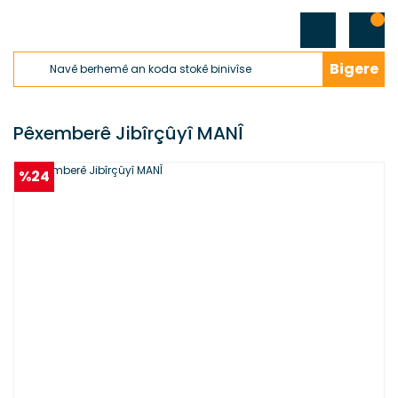
Bigere
Pêxemberê Jibîrçûyî MANÎ
%24