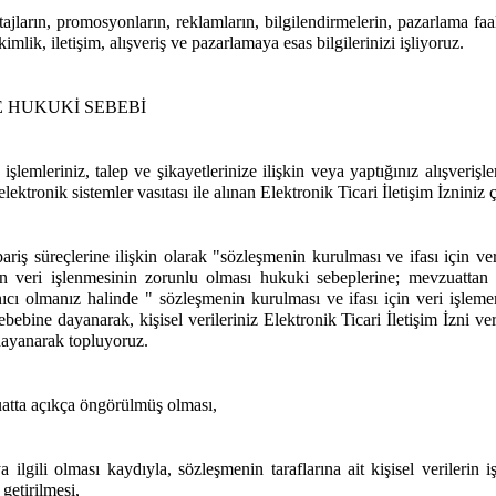
ajların, promosyonların, reklamların, bilgilendirmelerin, pazarlama faal
kimlik, iletişim, alışveriş ve pazarlamaya esas bilgilerinizi işliyoruz.
E HUKUKİ SEBEBİ
şlemleriniz, talep ve şikayetlerinize ilişkin veya yaptığınız alışverişleri
ektronik sistemler vasıtası ile alınan Elektronik Ticari İletişim İzniniz
sipariş süreçlerine ilişkin olarak "sözleşmenin kurulması ve ifası için
çin veri işlenmesinin zorunlu olması hukuki sebeplerine; mevzuatta
ı olmanız halinde " sözleşmenin kurulması ve ifası için veri işlemeni
bebine dayanarak, kişisel verileriniz Elektronik Ticari İletişim İzni ve
 dayanarak topluyoruz.
uatta açıkça öngörülmüş olması,
lgili olması kaydıyla, sözleşmenin taraflarına ait kişisel verilerin i
getirilmesi,