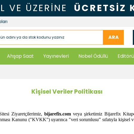
TL VE ÜZERİNE
ÜCRETSİZ
ları
ARA
Ahşap Saat
Yayınevleri
Nobel Ödüllü
Editörü
Kişisel Veriler Politikası
itesi Ziyaretçilerimiz,
bijarefix.com
veya şirketimiz Bijarefix Kitap
ması Kanunu ("KVKK”) uyarınca "veri sorumlusu” sıfatıyla kişisel veri