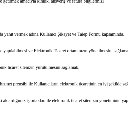
tirmek amacıyla kimlik, alışveriş ve fatura bilgilerinizi
nda yanıt vermek adına Kullanıcı Şikayet ve Talep Formu kapsamında,
e yapılabilmesi ve Elektronik Ticaret ortamınızın yönetilmesini sağlamak
nik ticaret sitenizin yürütülmesini sağlamak,
izmet prensibi ile Kullanıcıların elektronik ticaretinin en iyi şekilde sa
 aktardığımız iş ortakları ile elektronik ticaret sitenizin yönetiminin yap