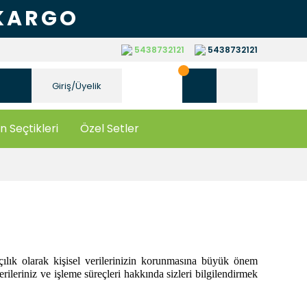
 KARGO
5438732121
5438732121
Giriş/Üyelik
n Seçtikleri
Özel Setler
çılık olarak kişisel verilerinizin korunmasına büyük önem
leriniz ve işleme süreçleri hakkında sizleri bilgilendirmek