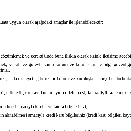
vzuata uygun olarak aşağıdaki amaçlar ile işlenebilecektir;
i çözümlemek ve gerektiğinde buna ilişkin olarak sizinle iletişime geçebi
ek, yetkili ve görevli kamu kurum ve kuruluşları ile bilgi güvenliğ
inizi,
i, hakem heyeti gibi resmi kurum ve kuruluşlara karşı her türlü dav
şterilere ilişkin kayıtlardan ayırt edilebilmesi, fatura/fiş ibraz etmeks
bilmesi amacıyla kimlik ve fatura bilgilerinizi,
 alınabilmesi amacıyla kredi kartı bilgileriniz (kredi kartı bilgileri k