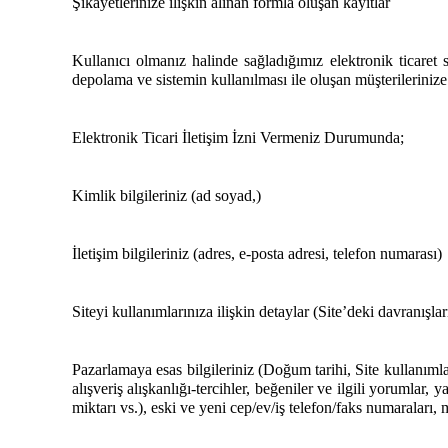
Şikayetlerinize ilişkin alınan formla oluşan kayıtlar
Kullanıcı olmanız halinde sağladığımız elektronik ticaret 
depolama ve sistemin kullanılması ile oluşan müşterilerinize a
Elektronik Ticari İletişim İzni Vermeniz Durumunda;
Kimlik bilgileriniz (ad soyad,)
İletişim bilgileriniz (adres, e-posta adresi, telefon numarası)
Siteyi kullanımlarınıza ilişkin detaylar (Site’deki davranışları
Pazarlamaya esas bilgileriniz (Doğum tarihi, Site kullanımları
alışveriş alışkanlığı-tercihler, beğeniler ve ilgili yorumlar, 
miktarı vs.), eski ve yeni cep/ev/iş telefon/faks numaraları, m