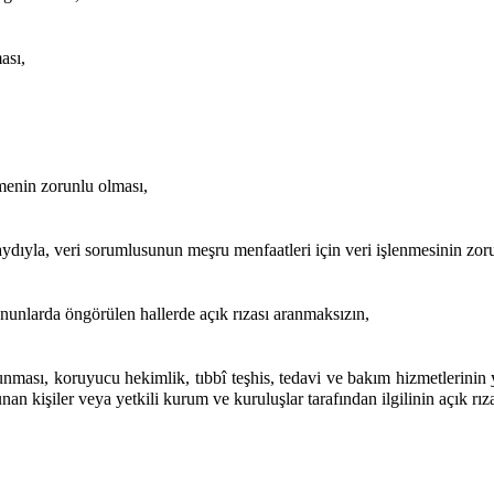
ası,
emenin zorunlu olması,
aydıyla, veri sorumlusunun meşru menfaatleri için veri işlenmesinin zor
kanunlarda öngörülen hallerde açık rızası aranmaksızın,
runması, koruyucu hekimlik, tıbbî teşhis, tedavi ve bakım hizmetlerinin
n kişiler veya yetkili kurum ve kuruluşlar tarafından ilgilinin açık rız