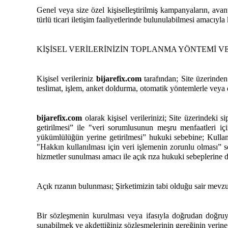
Genel veya size özel kişiselleştirilmiş kampanyaların, avant
türlü ticari iletişim faaliyetlerinde bulunulabilmesi amacıyla 
KİŞİSEL VERİLERİNİZİN TOPLANMA YÖNTEMİ V
Kişisel verileriniz
bijarefix.com
tarafından; Site üzerinden i
teslimat, işlem, anket doldurma, otomatik yöntemlerle veya el
bijarefix.com
olarak kişisel verilerinizi; Site üzerindeki 
getirilmesi” ile "veri sorumlusunun meşru menfaatleri i
yükümlülüğün yerine getirilmesi” hukuki sebebine; Kullanıc
"Hakkın kullanılması için veri işlemenin zorunlu olması” se
hizmetler sunulması amacı ile açık rıza hukuki sebeplerine
Açık rızanın bulunması; Şirketimizin tabi olduğu sair mevz
Bir sözleşmenin kurulması veya ifasıyla doğrudan doğruya i
sunabilmek ve akdettiğiniz sözleşmelerinin gereğinin yerine 