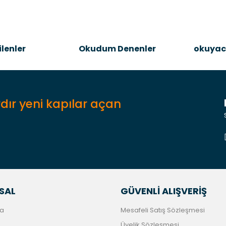
lenler
Okudum Denenler
okuyac
dır yeni kapılar açan
SAL
GÜVENLİ ALIŞVERİŞ
a
Mesafeli Satış Sözleşmesi
Üyelik Sözleşmesi