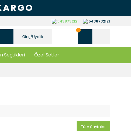
 KARGO
5438732121
5438732121
Giriş/Üyelik
n Seçtikleri
Özel Setler
Tüm Sayfalar