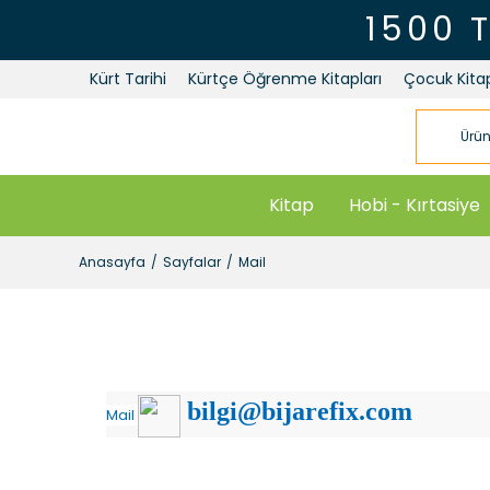
1500 
Kürt Tarihi
Kürtçe Öğrenme Kitapları
Çocuk Kitap
Kitap
Hobi - Kırtasiye
Anasayfa
Sayfalar
Mail
bilgi@bi
jarefix.com
Mail