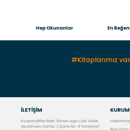
Hep Okunanlar
En Beğeni
#Kitaplarımız var
İLETİŞİM
KURUM
Kooperatifler Mah. Rızvan Aga Cad. Adak
Hakkımızd
Apartmanı, Kat No: 1, Daire No: 4 Yenişehir/
Bize Yazın