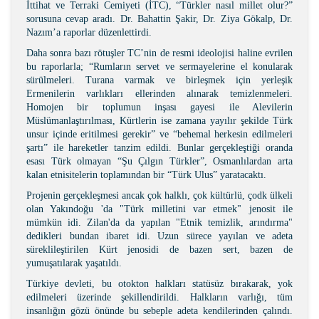
İttihat ve Terraki Cemiyeti (İT­C), “Türkler nasıl millet olur?”
sorusuna cevap aradı. Dr. Bahattin Şakir, Dr. Ziya Gökalp, Dr.
Nazım’a raporlar düzenlettirdi.
Daha sonra bazı rötuşler TC’nin de resmi ideolojisi haline evrilen
bu raporlarla; “Rumların servet ve sermayelerine el konularak
sürülmeleri. Turana varmak ve birleşmek için yerleşik
Ermenilerin varlıkları ellerinden alınarak temizlenmeleri.
Homojen bir toplumun inşası gayesi ile Alevilerin
Müslümanlaştırılması, Kürtlerin ise zamana yayılır şekilde Türk
unsur içinde eritilmesi gerekir” ve “behemal herkesin edilmeleri
şartı” ile hareketler tanzim edildi. Bunlar gerçekleştiği oranda
esası Türk olmayan “Şu Çılgın Türkler”, Osmanlılardan arta
kalan etnisitelerin toplamından bir “Türk Ulus” yaratacaktı.
Projenin gerçekleşmesi ancak çok halklı, çok kültürlü, çodk ülkeli
olan Yakındoğu 'da "Türk milletini var etmek" jenosit ile
mümkün idi. Zilan'da da yapılan "Etnik temizlik, arındırma"
dedikleri bundan ibaret idi. Uzun sürece yayılan ve adeta
süreklileştirilen Kürt jenosidi de bazen sert, bazen de
yumuşatılarak yaşatıldı.
Türkiye devleti, bu otokton halkları statüsüz bırakarak, yok
edilmeleri üzerinde şekillendirildi. Halkların varlığı, tüm
insanlığın gözü önünde bu sebeple adeta kendilerinden çalındı.