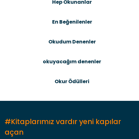
Hep Okunanlar
Ürün açıklamasında eksik bilgiler bulunuyor.
Ürün bilgilerinde hatalar bulunuyor.
En Beğenilenler
Ürün fiyatı diğer sitelerden daha pahalı.
Bu ürüne benzer farklı alternatifler olmalı.
Okudum Denenler
okuyacağım denenler
Gönder
Okur Ödülleri
#Kitaplarımız vardır yeni kapılar
açan