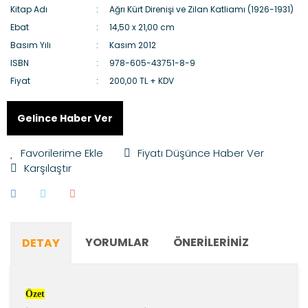
Kitap Adı
Ağrı Kürt Direnişi ve Zilan Katliamı (1926-1931)
Ebat
14,50 x 21,00 cm
Basım Yılı
Kasım 2012
ISBN
978-605-43751-8-9
Fiyat
200,00 TL + KDV
Gelince Haber Ver
Fiyatı Düşünce Haber Ver
Karşılaştır
YORUMLAR
ÖNERILERINIZ
DETAY
Özet