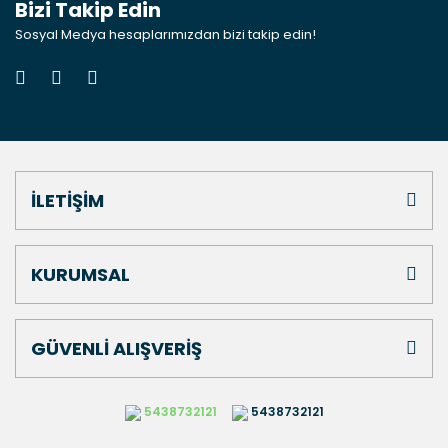
Bizi Takip Edin
Sosyal Medya hesaplarımızdan bizi takip edin!
İLETİŞİM
KURUMSAL
GÜVENLİ ALIŞVERİŞ
5438732121
5438732121