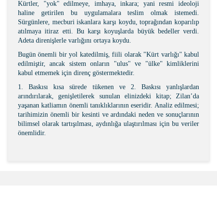
Kürtler, "yok" edilmeye, imhaya, inkara; yani resmi ideoloji
haline getirilen bu uygulamalara teslim olmak istemedi.
Sürgünlere, mecburi iskanlara karşı koydu, toprağından koparılıp
atılmaya itiraz etti. Bu karşı koyuşlarda büyük bedeller verdi.
Adeta direnişlerle varlığını ortaya koydu.
Bugün önemli bir yol katedilmiş, fiili olarak "Kürt varlığı" kabul
edilmiştir, ancak sistem onların "ulus" ve "ülke" kimliklerini
kabul etmemek için direnç göstermektedir.
1. Baskısı kısa sürede tükenen ve 2. Baskısı yanlışlardan
arındırılarak, genişletilerek sunulan elinizdeki kitap; Zilan’da
yaşanan katliamın önemli tanıklıklarının eseridir. Analiz edilmesi;
tarihimizin önemli bir kesinti ve ardındaki neden ve sonuçlarının
bilimsel olarak tartışılması, aydınlığa ulaştırılması için bu veriler
önemlidir.
Bu ürünün fiyat bilgisi, resim, ürün açıklamalarında ve
diğer konularda yetersiz gördüğünüz noktaları öneri
Bu ürüne ilk yorumu siz yapın!
formunu kullanarak tarafımıza iletebilirsiniz.
Görüş ve önerileriniz için teşekkür ederiz.
Şîrove Bike
Ürün resmi kalitesiz, bozuk veya görüntülenemiyor.