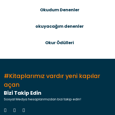
Bu ürüne benzer farklı alternatifler olmalı.
Okudum Denenler
okuyacağım denenler
Gönder
Okur Ödülleri
#Kitaplarımız vardır yeni kapılar
açan
Bizi Takip Edin
Sosyal Medya hesaplarımızdan bizi takip edin!