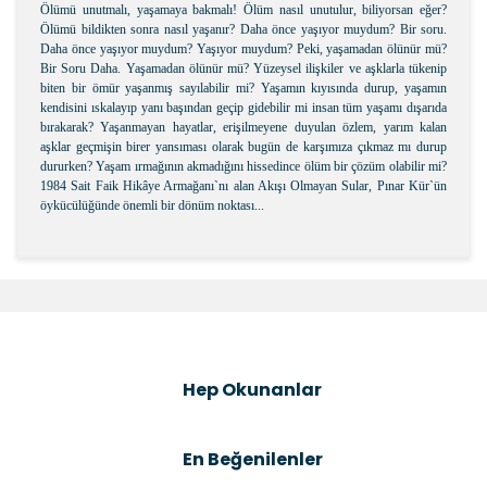
Ölümü unutmalı, yaşamaya bakmalı! Ölüm nasıl unutulur, biliyorsan eğer?
Ölümü bildikten sonra nasıl yaşanır? Daha önce yaşıyor muydum? Bir soru.
Daha önce yaşıyor muydum? Yaşıyor muydum? Peki, yaşamadan ölünür mü?
Bir Soru Daha. Yaşamadan ölünür mü? Yüzeysel ilişkiler ve aşklarla tükenip
biten bir ömür yaşanmış sayılabilir mi? Yaşamın kıyısında durup, yaşamın
kendisini ıskalayıp yanı başından geçip gidebilir mi insan tüm yaşamı dışarıda
bırakarak? Yaşanmayan hayatlar, erişilmeyene duyulan özlem, yarım kalan
aşklar geçmişin birer yansıması olarak bugün de karşımıza çıkmaz mı durup
dururken? Yaşam ırmağının akmadığını hissedince ölüm bir çözüm olabilir mi?
1984 Sait Faik Hikâye Armağanı`nı alan Akışı Olmayan Sular, Pınar Kür`ün
öykücülüğünde önemli bir dönüm noktası...
Bu ürünün fiyat bilgisi, resim, ürün açıklamalarında ve
diğer konularda yetersiz gördüğünüz noktaları öneri
Bu ürüne ilk yorumu siz yapın!
formunu kullanarak tarafımıza iletebilirsiniz.
Görüş ve önerileriniz için teşekkür ederiz.
Şîrove Bike
Ürün resmi kalitesiz, bozuk veya görüntülenemiyor.
Hep Okunanlar
Ürün açıklamasında eksik bilgiler bulunuyor.
Ürün bilgilerinde hatalar bulunuyor.
En Beğenilenler
Ürün fiyatı diğer sitelerden daha pahalı.