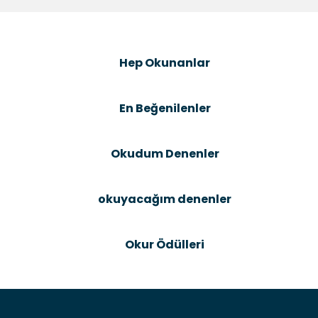
formunu kullanarak tarafımıza iletebilirsiniz.
Görüş ve önerileriniz için teşekkür ederiz.
Şîrove Bike
Ürün resmi kalitesiz, bozuk veya görüntülenemiyor.
Hep Okunanlar
Ürün açıklamasında eksik bilgiler bulunuyor.
Ürün bilgilerinde hatalar bulunuyor.
En Beğenilenler
Ürün fiyatı diğer sitelerden daha pahalı.
Bu ürüne benzer farklı alternatifler olmalı.
Okudum Denenler
okuyacağım denenler
Gönder
Okur Ödülleri