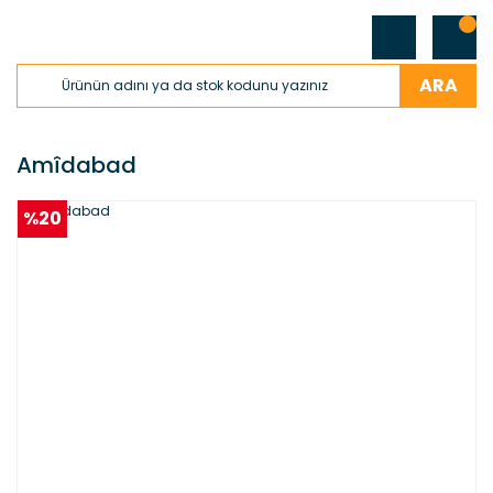
ARA
Amîdabad
%20