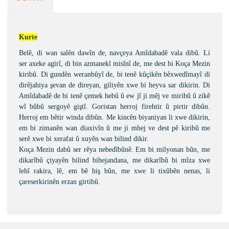
Kurte
Belê, di wan salên dawîn de, navçeya Amîdabadê vala dibû. Li
ser axeke agirî, di bin azmanekî misînî de, me dest bi Koça Mezin
kiribû. Di gundên weranbûyî de, bi tenê kûçikên bêxwedîmayî di
dirêjahiya şevan de direyan, giliyên xwe bi heyva sar dikirin. Di
Amîdabadê de bi tenê çemek hebû û ew jî ji mêj ve miribû û zikê
wî bûbû sergoyê giştî. Goristan herroj firehtir û pirtir dibûn.
Herroj em bêtir winda dibûn. Me kincên biyaniyan li xwe dikirin,
em bi zimanên wan diaxivîn û me ji mhej ve dest pê kiribû me
serê xwe bi xerafat û xuyên wan bilind dikir.
Koça Mezin dabû ser rêya nebedîbûnê. Em bi milyonan bûn, me
dikarîbû çiyayên bilind bihejandana, me dikarîbû bi mîza xwe
lehî rakira, lê, em bê hiş bûn, me xwe li tixûbên nenas, li
çareserkirinên erzan girtibû.
Bu ürünün fiyat bilgisi, resim, ürün açıklamalarında ve
diğer konularda yetersiz gördüğünüz noktaları öneri
Bu ürüne ilk yorumu siz yapın!