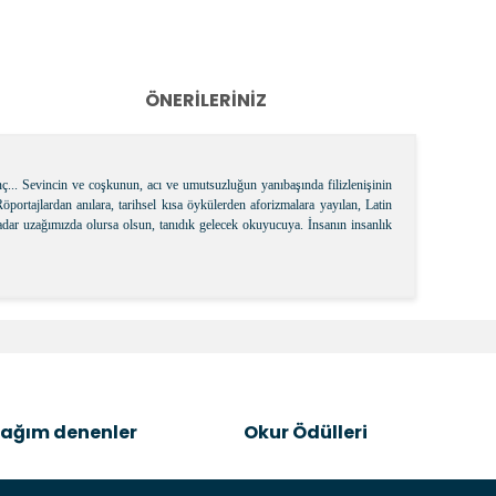
ÖNERILERINIZ
ç... Sevincin ve coşkunun, acı ve umutsuzluğun yanıbaşında filizlenişinin
öportajlardan anılara, tarihsel kısa öykülerden aforizmalara yayılan, Latin
kadar uzağımızda olursa olsun, tanıdık gelecek okuyucuya. İnsanın insanlık
k tarafımıza iletebilirsiniz.
ağım denenler
Okur Ödülleri