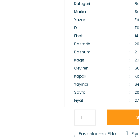
Kategori
Ro
Marka
Se
Yazar
E
Dili
Tü
Ebat
14
Bastarih
20
Basnum
2
Kagit
2
Ceviren
S
Kapak
Ka
Yayinci
Se
Sayfa
2
Fiyat
27
S
Fiy