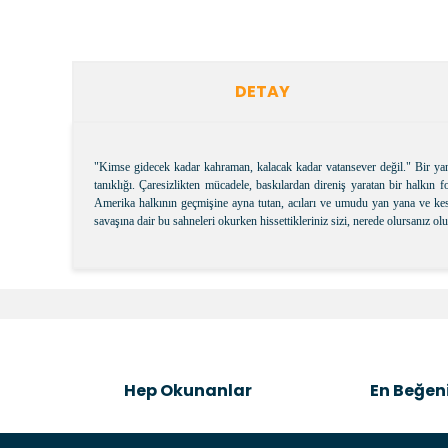
DETAY
"Kimse gidecek kadar kahraman, kalacak kadar vatansever değil." Bir yand
tanıklığı. Çaresizlikten mücadele, baskılardan direniş yaratan bir halkın 
Amerika halkının geçmişine ayna tutan, acıları ve umudu yan yana ve keski
savaşına dair bu sahneleri okurken hissettikleriniz sizi, nerede olursanız 
Bu ürünün fiyat bilgisi, resim, ürün açıklamalarında v
Görüş ve önerileriniz için teşekkür ederiz.
Ürün resmi kalitesiz, bozuk veya görüntülenemiyor.
Ürün açıklamasında eksik bilgiler bulunuyor.
Hep Okunanlar
En Beğeni
Ürün bilgilerinde hatalar bulunuyor.
Ürün fiyatı diğer sitelerden daha pahalı.