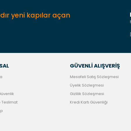
dır yeni kapılar açan
Gönder
SAL
GÜVENLİ ALIŞVERİŞ
a
Mesafeli Satış Sözleşmesi
Üyelik Sözleşmesi
 Güvenlik
Gizlilik Sözleşmesi
Teslimat
Kredi Kartı Güvenliği
ip