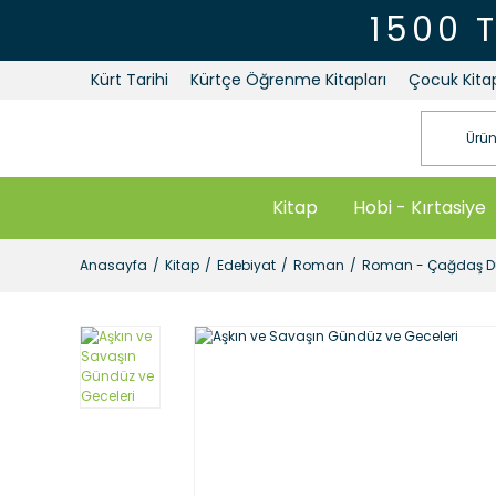
1500 
Kürt Tarihi
Kürtçe Öğrenme Kitapları
Çocuk Kitap
Kitap
Hobi - Kırtasiye
Anasayfa
Kitap
Edebiyat
Roman
Roman - Çağdaş Dü