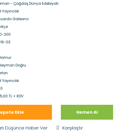
man - Çağdaş Dünya Edebiyatı
l Yayıncılık
duardo Galeano
rkçe
0-200
16-03
.Hamur
üleyman Doğru
rton
l Yayıncılık
00
5,00 TL + KDV
epete Ekle
Hemen Al
atı Düşünce Haber Ver
Karşılaştır