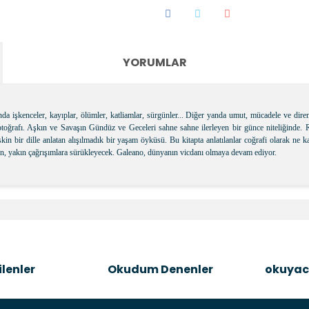
YORUMLAR
a işkenceler, kayıplar, ölümler, katliamlar, sürgünler... Diğer yanda umut, mücadele ve diren
fotoğrafı. Aşkın ve Savaşın Gündüz ve Geceleri sahne sahne ilerleyen bir günce niteliğinde. R
n bir dille anlatan alışılmadık bir yaşam öyküsü. Bu kitapta anlatılanlar coğrafi olarak ne 
olun, yakın çağrışımlara sürükleyecek. Galeano, dünyanın vicdanı olmaya devam ediyor.
e diğer konularda yetersiz gördüğünüz noktaları öneri formunu kullanara
Bu ürüne ilk yorumu siz yapın!
Şîrove Bike
lenler
Okudum Denenler
okuyac