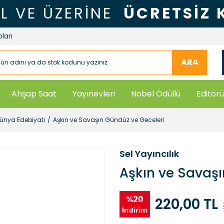
TL VE ÜZERİNE
ÜCRETSİZ
ları
ARA
Ahşap Saat
Yayınevleri
Nobel Ödüllü
Editörü
nya Edebiyatı
Aşkın ve Savaşın Gündüz ve Geceleri
Sel Yayıncılık
Aşkın ve Savaşı
%20
220,00 TL
İndirim