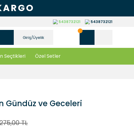
 KARGO
5438732121
5438732121
Giriş/Üyelik
n Seçtikleri
Özel Setler
n Gündüz ve Geceleri
275,00 TL