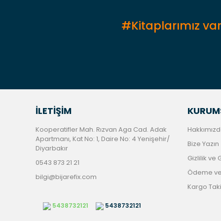
Bu ürüne benzer farklı alternatifler olmalı.
#Kitaplarımız var
İLETİŞİM
KURUM
Kooperatifler Mah. Rızvan Aga Cad. Adak
Hakkımızd
Apartmanı, Kat No: 1, Daire No: 4 Yenişehir/
Bize Yazın
Diyarbakır
Gizlilik ve
0543 873 21 21
Ödeme ve 
bilgi@bijarefix.com
Kargo Tak
5438732121
5438732121