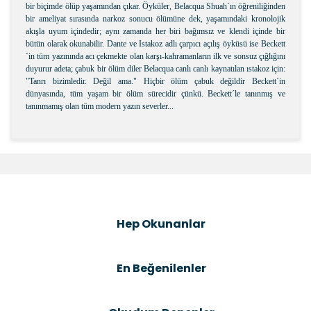
bir biçimde ölüp yaşamından çıkar. Öyküler, Belacqua Shuah´ın öğreniliğinden
bir ameliyat sırasında narkoz sonucu ölümüne dek, yaşamındaki kronolojik
akışla uyum içindedir; aynı zamanda her biri bağımsız ve klendi içinde bir
bütün olarak okunabilir. Dante ve Istakoz adlı çarpıcı açılış öyküsü ise Beckett
´in tüm yazınında acı çekmekte olan karşı-kahramanların ilk ve sonsuz çığlığını
duyurur adeta; çabuk bir ölüm diler Belacqua canlı canlı kaynatılan ıstakoz için:
"Tanrı bizimledir. Değil ama." Hiçbir ölüm çabuk değildir Beckett´in
dünyasında, tüm yaşam bir ölüm sürecidir çünkü. Beckett´le tanınmış ve
tanınmamış olan tüm modern yazın severler...
Bu ürünün fiyat bilgisi, resim, ürün açıklamalarında ve
diğer konularda yetersiz gördüğünüz noktaları öneri
Bu ürüne ilk yorumu siz yapın!
formunu kullanarak tarafımıza iletebilirsiniz.
Görüş ve önerileriniz için teşekkür ederiz.
Şîrove Bike
Ürün resmi kalitesiz, bozuk veya görüntülenemiyor.
Hep Okunanlar
Ürün açıklamasında eksik bilgiler bulunuyor.
Ürün bilgilerinde hatalar bulunuyor.
En Beğenilenler
Ürün fiyatı diğer sitelerden daha pahalı.
Bu ürüne benzer farklı alternatifler olmalı.