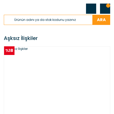
ARA
Aşksız İlişkiler
%18