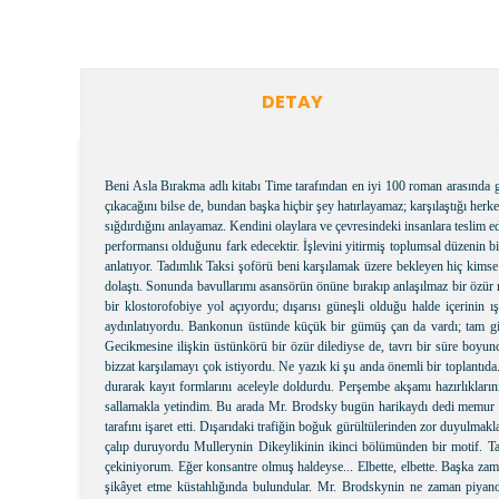
DETAY
Beni Asla Bırakma adlı kitabı Time tarafından en iyi 100 roman arasında 
çıkacağını bilse de, bundan başka hiçbir şey hatırlayamaz; karşılaştığı herk
sığdırdığını anlayamaz. Kendini olaylara ve çevresindeki insanlara teslim e
performansı olduğunu fark edecektir. İşlevini yitirmiş toplumsal düzenin b
anlatıyor. Tadımlık Taksi şoförü beni karşılamak üzere bekleyen hiç kim
dolaştı. Sonunda bavullarımı asansörün önüne bırakıp anlaşılmaz bir özür mı
bir klostorofobiye yol açıyordu; dışarısı güneşli olduğu halde içerinin
aydınlatıyordu. Bankonun üstünde küçük bir gümüş çan da vardı; tam gidi
Gecikmesine ilişkin üstünkörü bir özür dilediyse de, tavrı bir süre boyun
bizzat karşılamayı çok istiyordu. Ne yazık ki şu anda önemli bir toplant
durarak kayıt formlarını aceleyle doldurdu. Perşembe akşamı hazırlıklarını
sallamakla yetindim. Bu arada Mr. Brodsky bugün harikaydı dedi memur neş
tarafını işaret etti. Dışarıdaki trafiğin boğuk gürültülerinden zor duyulmakl
çalıp duruyordu Mullerynin Dikeylikinin ikinci bölümünden bir motif. Ta
çekiniyorum. Eğer konsantre olmuş haldeyse... Elbette, elbette. Başka zam
şikâyet etme küstahlığında bulundular. Mr. Brodskynin ne zaman piyanoy