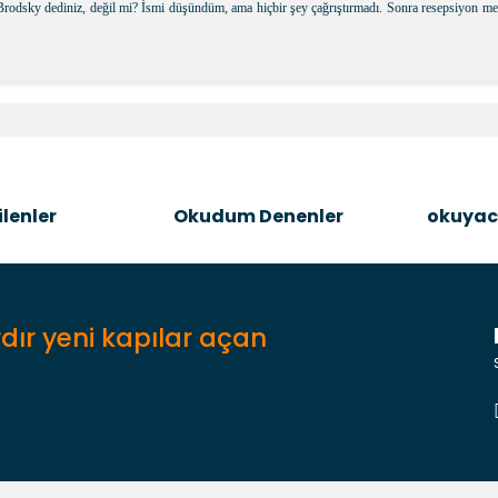
Brodsky dediniz, değil mi? İsmi düşündüm, ama hiçbir şey çağrıştırmadı. Sonra resepsiyon mem
e diğer konularda yetersiz gördüğünüz noktaları öneri formunu kullanara
Bu ürüne ilk yorumu siz yapın!
Şîrove Bike
lenler
Okudum Denenler
okuyac
dır yeni kapılar açan
Gönder