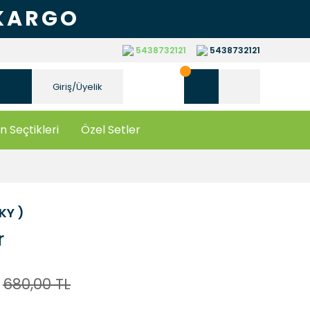
 KARGO
5438732121
5438732121
Giriş/Üyelik
n Seçtikleri
Özel Setler
YKY )
r
680,00 TL