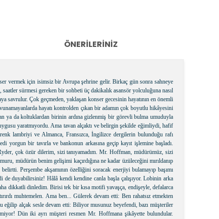
ÖNERILERINIZ
er vermek için isimsiz bir Avrupa şehrine gelir. Birkaç gün sonra sahneye
i, saatler sürmesi gereken bir sohbeti üç dakikalık asansör yolculuğuna nasıl
ünyaya savrulur. Çok geçmeden, yaklaşan konser gecesinin hayatının en önemli
, Avunamayanlarda hayatı kontrolden çıkan bir adamın çok boyutlu hikâyesini
n ya da koltuklardan birinin ardına gizlenmiş bir görevli bulma umuduyla
duygusu yaratmıyordu. Ama tavan alçaktı ve belirgin şekilde eğimliydi, hafif
renk lambriyi ve Almanca, Fransızca, İngilizce dergilerin bulunduğu rafı
di yorgun bir tavırla ve bankonun arkasına geçip kayıt işlemine başladı.
r. Ryder, çok özür dilerim, sizi tanıyamadım. Mr. Hoffman, müdürümüz, sizi
emuru, müdürün benim gelişimi kaçırdığına ne kadar üzüleceğini mırıldanıp
e belirtti. Perşembe akşamının özelliğini soracak enerjiyi bulamayıp başımı
de duyabilirsiniz! Hâlâ kendi kendine canla başla çalışıyor. Lobinin arka
ha dikkatli dinledim. Birisi tek bir kısa motifi yavaşça, endişeyle, defalarca
tırırdı muhtemelen. Ama ben... Gülerek devam etti: Ben rahatsız etmekten
 eğilip alçak sesle devam etti: Biliyor musunuz beyefendi, bazı müşteriler
ermiyor! Dün iki ayrı müşteri resmen Mr. Hoffmana şikâyette bulundular.