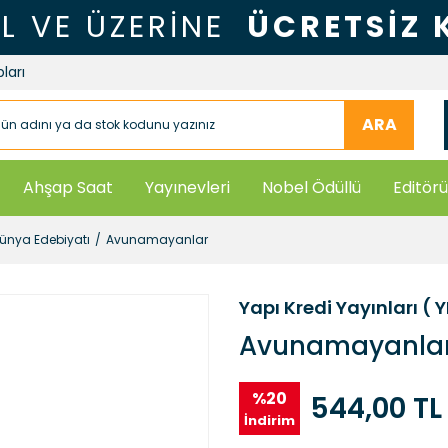
TL VE ÜZERİNE
ÜCRETSİZ
ları
ARA
Ahşap Saat
Yayınevleri
Nobel Ödüllü
Editörü
nya Edebiyatı
Avunamayanlar
Yapı Kredi Yayınları ( 
Avunamayanla
%20
544,00 TL
İndirim