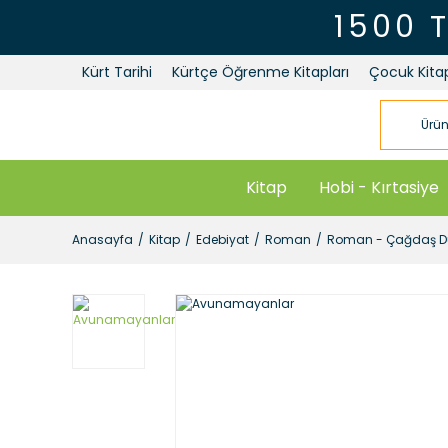
1500 
Kürt Tarihi
Kürtçe Öğrenme Kitapları
Çocuk Kitap
Kitap
Hobi - Kırtasiye
Anasayfa
Kitap
Edebiyat
Roman
Roman - Çağdaş Dü