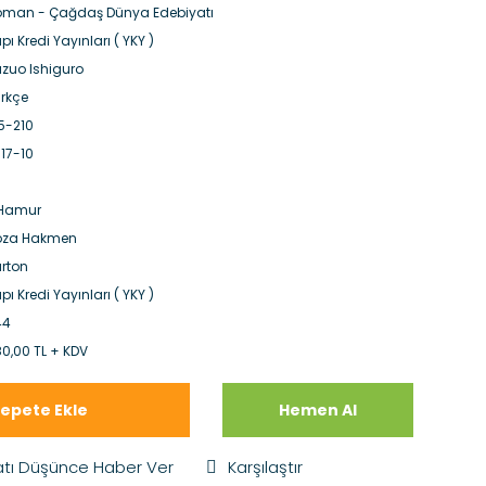
man - Çağdaş Dünya Edebiyatı
pı Kredi Yayınları ( YKY )
zuo Ishiguro
rkçe
5-210
17-10
.Hamur
oza Hakmen
rton
pı Kredi Yayınları ( YKY )
44
0,00 TL + KDV
epete Ekle
Hemen Al
atı Düşünce Haber Ver
Karşılaştır