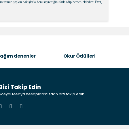
urunun şaşkın bakışlarla beni seyrettiğini fark edip hemen ekledim: Evet,
k tarafımıza iletebilirsiniz.
ağım denenler
Okur Ödülleri
Bizi Takip Edin
Sosyal Medya hesaplarımızdan bizi takip edin!