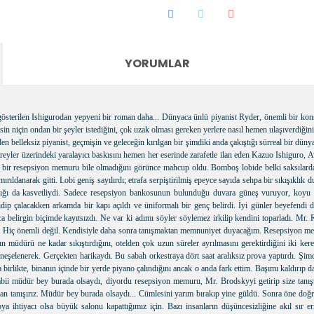
YORUMLAR
gösterilen Ishigurodan yepyeni bir roman daha... Dünyaca ünlü piyanist Ryder, önemli bir kons
esin niçin ondan bir şeyler istediğini, çok uzak olması gereken yerlere nasıl hemen ulaşıverdiğin
den belleksiz piyanist, geçmişin ve geleceğin kırılgan bir şimdiki anda çakıştığı sürreal bir d
ireyler üzerindeki yaralayıcı baskısını hemen her eserinde zarafetle ilan eden Kazuo Ishiguro
se bir resepsiyon memuru bile olmadığını görünce mahcup oldu. Bomboş lobide belki saksılarda
rıldanarak gitti. Lobi geniş sayılırdı; etrafa serpiştirilmiş epeyce sayıda sehpa bir sıkışıklık 
 ışığı da kasvetliydi. Sadece resepsiyon bankosunun bulunduğu duvara güneş vuruyor, koyu 
p çalacakken arkamda bir kapı açıldı ve üniformalı bir genç belirdi. İyi günler beyefendi de
ca belirgin biçimde kayıtsızdı. Ne var ki adımı söyler söylemez irkilip kendini toparladı. M
ıda. Hiç önemli değil. Kendisiyle daha sonra tanışmaktan memnuniyet duyacağım. Resepsiyon m
n müdürü ne kadar sıkıştırdığını, otelden çok uzun süreler ayrılmasını gerektirdiğini iki ker
elenerek. Gerçekten harikaydı. Bu sabah orkestraya dört saat aralıksız prova yaptırdı. Şimdi 
a birlikte, binanın içinde bir yerde piyano çalındığını ancak o anda fark ettim. Başımı kaldırıp da
bii müdür bey burada olsaydı, diyordu resepsiyon memuru, Mr. Brodskyyi getirip size tanış
an tanışırız. Müdür bey burada olsaydı... Cümlesini yarım bırakıp yine güldü. Sonra öne doğru
a ihtiyacı olsa büyük salonu kapattığımız için. Bazı insanların düşüncesizliğine akıl sır 