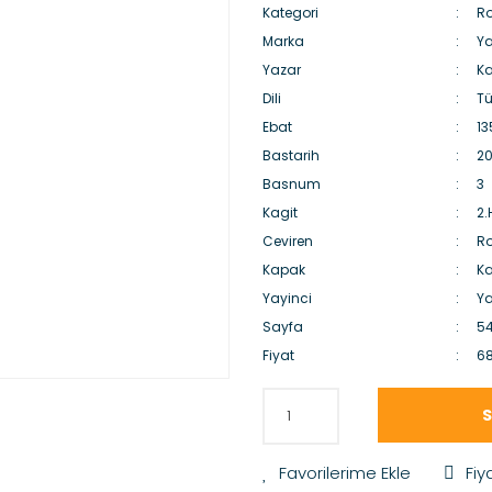
Kategori
Ro
Marka
Ya
Yazar
Ka
Dili
Tü
Ebat
13
Bastarih
20
Basnum
3
Kagit
2
Ceviren
R
Kapak
Ka
Yayinci
Ya
Sayfa
5
Fiyat
68
S
Fiy