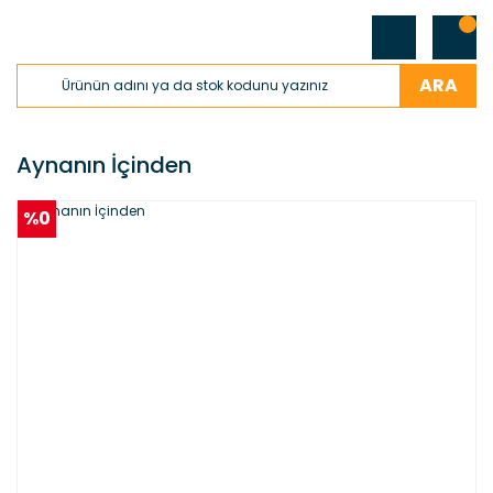
ARA
Aynanın İçinden
%0