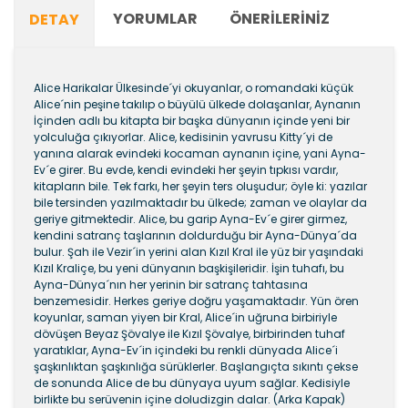
YORUMLAR
ÖNERILERINIZ
DETAY
Alice Harikalar Ülkesinde´yi okuyanlar, o romandaki küçük
Alice´nin peşine takılıp o büyülü ülkede dolaşanlar, Aynanın
İçinden adlı bu kitapta bir başka dünyanın içinde yeni bir
yolculuğa çıkıyorlar. Alice, kedisinin yavrusu Kitty´yi de
yanına alarak evindeki kocaman aynanın içine, yani Ayna-
Ev´e girer. Bu evde, kendi evindeki her şeyin tıpkısı vardır,
kitapların bile. Tek farkı, her şeyin ters oluşudur; öyle ki: yazılar
bile tersinden yazılmaktadır bu ülkede; zaman ve olaylar da
geriye gitmektedir. Alice, bu garip Ayna-Ev´e girer girmez,
kendini satranç taşlarının doldurduğu bir Ayna-Dünya´da
bulur. Şah ile Vezir´in yerini alan Kızıl Kral ile yüz bir yaşındaki
Kızıl Kraliçe, bu yeni dünyanın başkişileridir. İşin tuhafı, bu
Ayna-Dünya´nın her yerinin bir satranç tahtasına
benzemesidir. Herkes geriye doğru yaşamaktadır. Yün ören
koyunlar, saman yiyen bir Kral, Alice´in uğruna birbiriyle
dövüşen Beyaz Şövalye ile Kızıl Şövalye, birbirinden tuhaf
yaratıklar, Ayna-Ev´in içindeki bu renkli dünyada Alice´i
şaşkınlıktan şaşkınlığa sürüklerler. Başlangıçta sıkıntı çekse
de sonunda Alice de bu dünyaya uyum sağlar. Kedisiyle
birlikte bu serüvenin içine doludizgin dalar. (Arka Kapak)