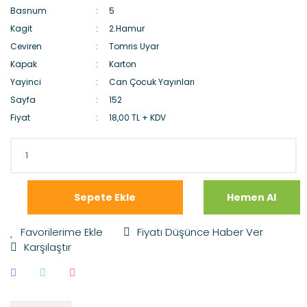
Basnum
5
Kagit
2.Hamur
Ceviren
Tomris Uyar
Kapak
Karton
Yayinci
Can Çocuk Yayınları
Sayfa
152
Fiyat
18,00 TL + KDV
Sepete Ekle
Hemen Al
Fiyatı Düşünce Haber Ver
Karşılaştır