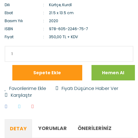
Dili
Kürtçe, Kurdî
Ebat
21.5 x 13.5 cm
Basım Yılı
2020
ISBN
978-605-2246-75-7
Fiyat
350,00 TL + KDV
Sepete Ekle
Hemen Al
Fiyatı Düşünce Haber Ver
Karşılaştır
YORUMLAR
ÖNERILERINIZ
DETAY