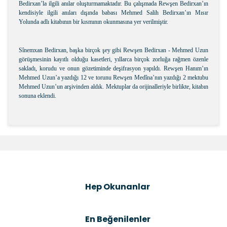
Bedirxan’la ilgili anılar oluşturmamaktadır. Bu çalışmada Rewşen Bedirxan’ın
kendisiyle ilgili anıları dışında babası Mehmed Salih Bedirxan’ın Mısır
Yolunda adlı kitabının bir kısmının okunmasına yer verilmiştir.
Sînemxan Bedirxan, başka birçok şey gibi Rewşen Bedirxan - Mehmed Uzun
görüşmesinin kayıtlı olduğu kasetleri, yıllarca birçok zorluğa rağmen özenle
sakladı, korudu ve onun gözetiminde deşifrasyon yapıldı. Rewşen Hanım’ın
Mehmed Uzun’a yazdığı 12 ve torunu Rewşen Medîna’nın yazdığı 2 mektubu
Mehmed Uzun’un arşivinden aldık. Mektuplar da orijinalleriyle birlikte, kitabın
sonuna eklendi.
Bu ürünün fiyat bilgisi, resim, ürün açıklamalarında ve
diğer konularda yetersiz gördüğünüz noktaları öneri
Bu ürüne ilk yorumu siz yapın!
formunu kullanarak tarafımıza iletebilirsiniz.
Görüş ve önerileriniz için teşekkür ederiz.
Şîrove Bike
Ürün resmi kalitesiz, bozuk veya görüntülenemiyor.
Hep Okunanlar
Ürün açıklamasında eksik bilgiler bulunuyor.
Ürün bilgilerinde hatalar bulunuyor.
En Beğenilenler
Ürün fiyatı diğer sitelerden daha pahalı.