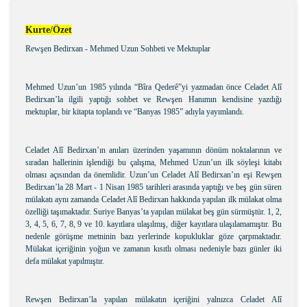
Kurte/Özet
Rewşen Bedirxan - Mehmed Uzun Sohbeti ve Mektuplar
Mehmed Uzun’un 1985 yılında “Bîra Qederê”yi yazmadan önce Celadet Alî
Bedirxan’la ilgili yaptığı sohbet ve Rewşen Hanımın kendisine yazdığı
mektuplar, bir kitapta toplandı ve “Banyas 1985” adıyla yayımlandı.
Celadet Alî Bedirxan’ın anıları üzerinden yaşamının dönüm noktalarının ve
sıradan hallerinin işlendiği bu çalışma, Mehmed Uzun’un ilk söyleşi kitabı
olması açısından da önemlidir. Uzun’un Celadet Alî Bedirxan’ın eşi Rewşen
Bedirxan’la 28 Mart - 1 Nisan 1985 tarihleri arasında yaptığı ve beş gün süren
mülakatı aynı zamanda Celadet Alî Bedirxan hakkında yapılan ilk mülakat olma
özelliği taşımaktadır. Suriye Banyas’ta yapılan mülakat beş gün sürmüştür. 1, 2,
3, 4, 5, 6, 7, 8, 9 ve 10. kayıtlara ulaşılmış, diğer kayıtlara ulaşılamamıştır. Bu
nedenle görüşme metninin bazı yerlerinde kopukluklar göze çarpmaktadır.
Mülakat içeriğinin yoğun ve zamanın kısıtlı olması nedeniyle bazı günler iki
defa mülakat yapılmıştır.
Rewşen Bedirxan’la yapılan mülakatın içeriğini yalnızca Celadet Alî