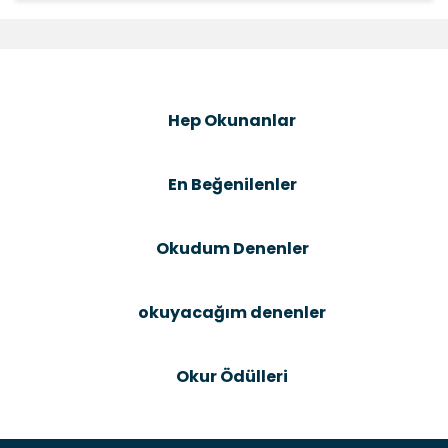
Bu ürünün fiyat bilgisi, resim, ürün açıklamalarında ve
diğer konularda yetersiz gördüğünüz noktaları öneri
Bu ürüne ilk yorumu siz yapın!
formunu kullanarak tarafımıza iletebilirsiniz.
Görüş ve önerileriniz için teşekkür ederiz.
Şîrove Bike
Ürün resmi kalitesiz, bozuk veya görüntülenemiyor.
Hep Okunanlar
Ürün açıklamasında eksik bilgiler bulunuyor.
Ürün bilgilerinde hatalar bulunuyor.
En Beğenilenler
Ürün fiyatı diğer sitelerden daha pahalı.
Bu ürüne benzer farklı alternatifler olmalı.
Okudum Denenler
okuyacağım denenler
Gönder
Okur Ödülleri