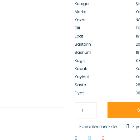
Kategori
Şii
Marka
Ya
Yazar
Nâ
Dili
Tü
Ebat
19
Bastarih
20
Basnum
19
Kagit
3
Kapak
Ka
Yayinci
Ya
Sayfa
2
Fiyat
38
S
Fiy