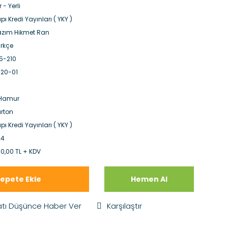
r - Yerli
pı Kredi Yayınları ( YKY )
zım Hikmet Ran
rkçe
5-210
20-01
.Hamur
rton
pı Kredi Yayınları ( YKY )
84
0,00 TL + KDV
epete Ekle
Hemen Al
atı Düşünce Haber Ver
Karşılaştır