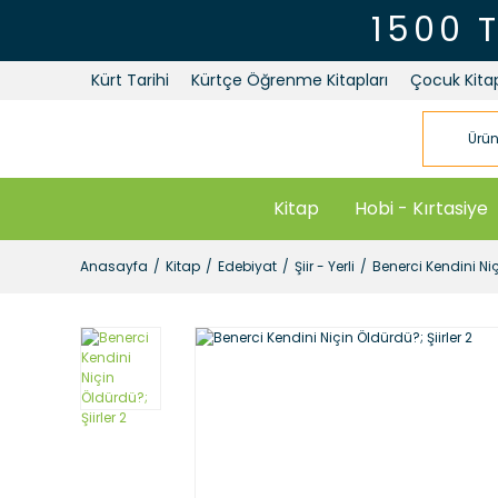
1500 
Kürt Tarihi
Kürtçe Öğrenme Kitapları
Çocuk Kitap
Kitap
Hobi - Kırtasiye
Anasayfa
Kitap
Edebiyat
Şiir - Yerli
Benerci Kendini Niç