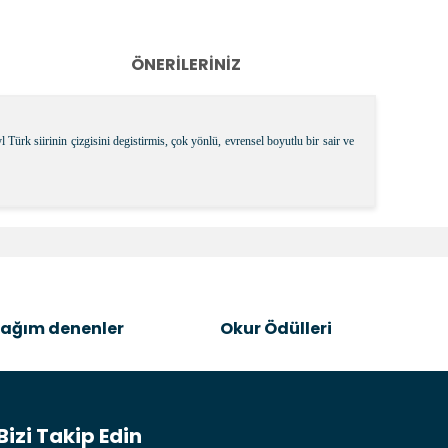
ÖNERILERINIZ
k siirinin çizgisini degistirmis, çok yönlü, evrensel boyutlu bir sair ve
k tarafımıza iletebilirsiniz.
ağım denenler
Okur Ödülleri
Bizi Takip Edin