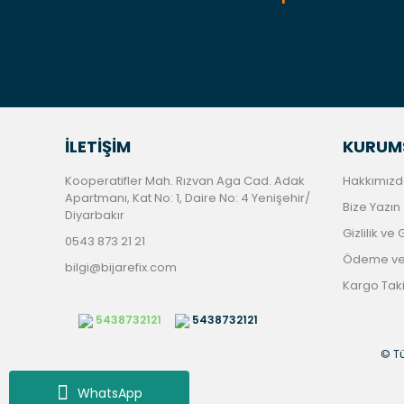
İLETİŞİM
KURUM
Kooperatifler Mah. Rızvan Aga Cad. Adak
Hakkımızd
Apartmanı, Kat No: 1, Daire No: 4 Yenişehir/
Bize Yazın
Diyarbakır
Gizlilik ve
0543 873 21 21
Ödeme ve 
bilgi@bijarefix.com
Kargo Tak
5438732121
5438732121
© Tü
WhatsApp