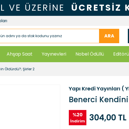
TL VE ÜZERİNE
ÜCRETSİZ
ları
ARA
Ahşap Saat
Yayınevleri
Nobel Ödüllü
Editörü
in Öldürdü?; Şiirler 2
Yapı Kredi Yayınları ( 
Benerci Kendini 
%20
304,00 TL
İndirim