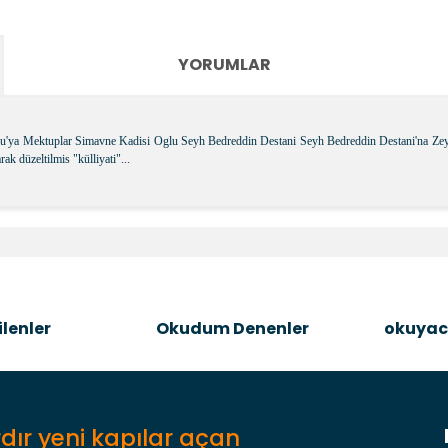
YORUMLAR
'ya Mektuplar Simavne Kadisi Oglu Seyh Bedreddin Destani Seyh Bedreddin Destani'na Zeyl Tür
ak düzeltilmis "külliyati"...
e diğer konularda yetersiz gördüğünüz noktaları öneri formunu kullanara
Bu ürüne ilk yorumu siz yapın!
Şîrove Bike
lenler
Okudum Denenler
okuyac
dır yeni kapılar açan