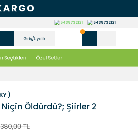
 KARGO
5438732121
5438732121
Giriş/Üyelik
n Seçtikleri
Özel Setler
YKY )
Niçin Öldürdü?; Şiirler 2
380,00 TL