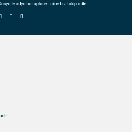
Sosyal Medya hesaplarımızdan bizi takip edin!
adır.