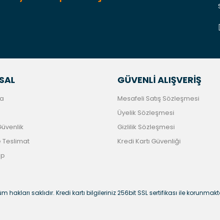
Gönder
SAL
GÜVENLİ ALIŞVERİŞ
a
Mesafeli Satış Sözleşmesi
Üyelik Sözleşmesi
 Güvenlik
Gizlilik Sözleşmesi
Teslimat
Kredi Kartı Güvenliği
ip
m hakları saklıdır. Kredi kartı bilgileriniz 256bit SSL sertifikası ile korunmakt