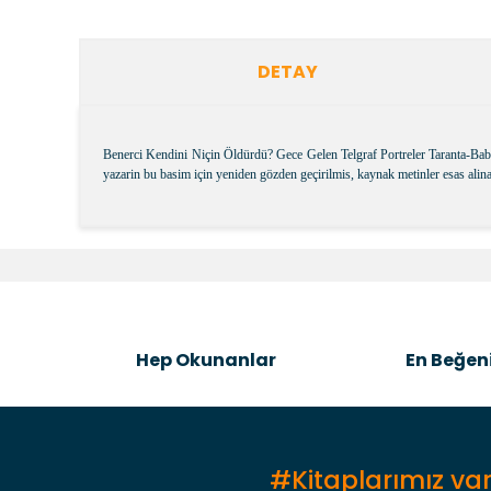
DETAY
Benerci Kendini Niçin Öldürdü? Gece Gelen Telgraf Portreler Taranta-Babu
yazarin bu basim için yeniden gözden geçirilmis, kaynak metinler esas alinar
Bu ürünün fiyat bilgisi, resim, ürün açıklamalarında v
Görüş ve önerileriniz için teşekkür ederiz.
Ürün resmi kalitesiz, bozuk veya görüntülenemiyor.
Ürün açıklamasında eksik bilgiler bulunuyor.
Hep Okunanlar
En Beğeni
Ürün bilgilerinde hatalar bulunuyor.
Ürün fiyatı diğer sitelerden daha pahalı.
Bu ürüne benzer farklı alternatifler olmalı.
#Kitaplarımız var