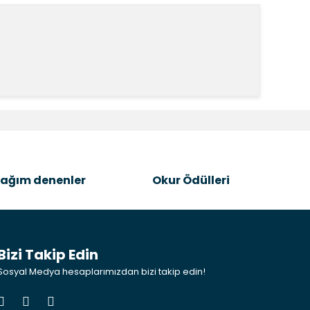
k tarafımıza iletebilirsiniz.
ağım denenler
Okur Ödülleri
Bizi Takip Edin
Sosyal Medya hesaplarımızdan bizi takip edin!