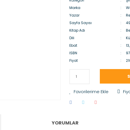
Kategori
Şii
Marka
We
Yazar
Re
Sayfa Sayısı
4
Kitap Adı
Be
Dili
Kü
Ebat
13
ISBN
9
Fiyat
21
S
Fiy
YORUMLAR