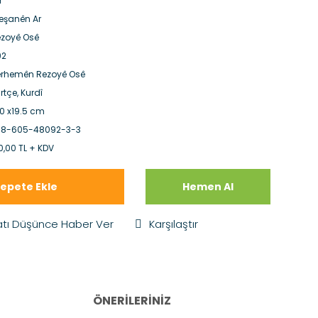
r
şanên Ar
zoyê Osê
92
rhemên Rezoyê Osê
rtçe, Kurdî
,0 x19.5 cm
78-605-48092-3-3
0,00 TL + KDV
epete Ekle
Hemen Al
atı Düşünce Haber Ver
Karşılaştır
ÖNERILERINIZ