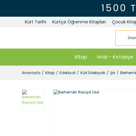
1500 
Kürt Tarihi
Kürtçe Öğrenme Kitapları
Çocuk Kitap
Kitap
Hobi - Kırtasiye
Anasayfa
Kitap
Edebiyat
Kürt Edebiyatı
Şiir
Berhemê