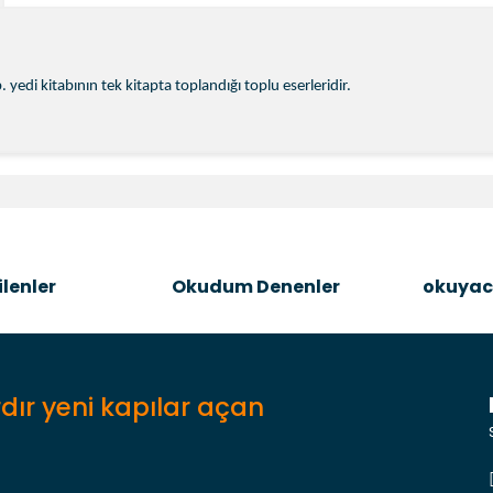
. yedi kitabının tek kitapta toplandığı toplu eserleridir.
e diğer konularda yetersiz gördüğünüz noktaları öneri formunu kullanara
Bu ürüne ilk yorumu siz yapın!
Şîrove Bike
lenler
Okudum Denenler
okuyac
dır yeni kapılar açan