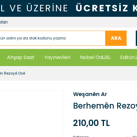
TL VE ÜZERİNE
ÜCRETSİZ
ları
ARA
Ahşap Saat
Yayınevleri
Nobel Ödüllü
Editörü
n Rezoyê Osê
Weşanên Ar
Berhemên Rezo
210,00 TL