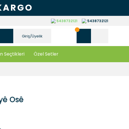
 KARGO
5438732121
5438732121
Giriş/Üyelik
n Seçtikleri
Özel Setler
yê Osê