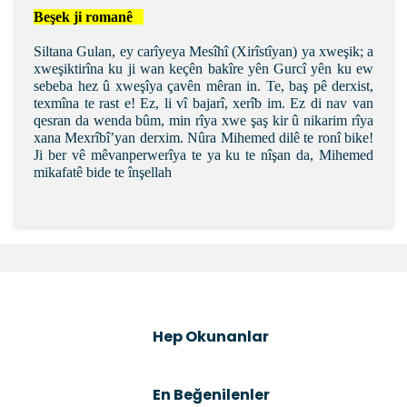
Beşek ji romanê   
Siltana Gulan, ey carîyeya Mesîhî (Xirîstîyan) ya xweşik; a
xweşiktirîna ku ji wan keçên bakîre yên Gurcî yên ku ew
sebeba hez û xweşîya çavên mêran in. Te, baş pê derxist,
texmîna te rast e! Ez, li vî bajarî, xerîb im. Ez di nav van
qesran da wenda bûm, min rîya xwe şaş kir û nikarim rîya
xana Mexrîbî’yan derxim. Nûra Mihemed dilê te ronî bike!
Ji ber vê mêvanperwerîya te ya ku te nîşan da, Mihemed
mikafatê bide te înşellah
Bu ürünün fiyat bilgisi, resim, ürün açıklamalarında ve
diğer konularda yetersiz gördüğünüz noktaları öneri
Bu ürüne ilk yorumu siz yapın!
formunu kullanarak tarafımıza iletebilirsiniz.
Görüş ve önerileriniz için teşekkür ederiz.
Şîrove Bike
Ürün resmi kalitesiz, bozuk veya görüntülenemiyor.
Hep Okunanlar
Ürün açıklamasında eksik bilgiler bulunuyor.
Ürün bilgilerinde hatalar bulunuyor.
En Beğenilenler
Ürün fiyatı diğer sitelerden daha pahalı.