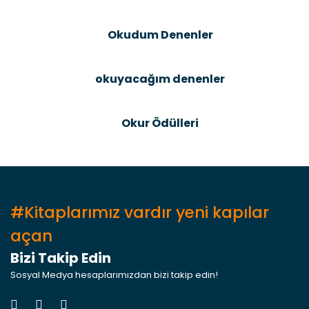
Bu ürüne benzer farklı alternatifler olmalı.
Okudum Denenler
okuyacağım denenler
Gönder
Okur Ödülleri
#Kitaplarımız vardır yeni kapılar
açan
Bizi Takip Edin
Sosyal Medya hesaplarımızdan bizi takip edin!