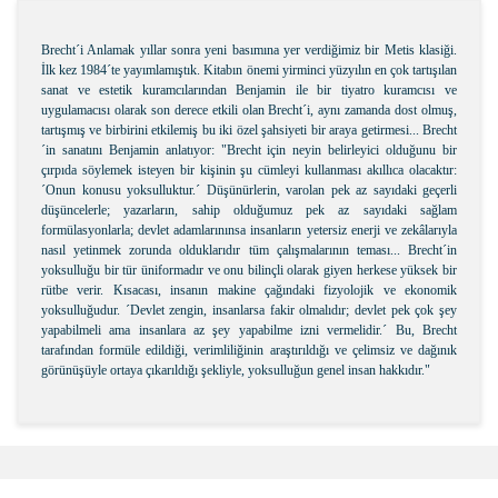
Brecht´i Anlamak yıllar sonra yeni basımına yer verdiğimiz bir Metis klasiği.
İlk kez 1984´te yayımlamıştık. Kitabın önemi yirminci yüzyılın en çok tartışılan
sanat ve estetik kuramcılarından Benjamin ile bir tiyatro kuramcısı ve
uygulamacısı olarak son derece etkili olan Brecht´i, aynı zamanda dost olmuş,
tartışmış ve birbirini etkilemiş bu iki özel şahsiyeti bir araya getirmesi... Brecht
´in sanatını Benjamin anlatıyor: "Brecht için neyin belirleyici olduğunu bir
çırpıda söylemek isteyen bir kişinin şu cümleyi kullanması akıllıca olacaktır:
´Onun konusu yoksulluktur.´ Düşünürlerin, varolan pek az sayıdaki geçerli
düşüncelerle; yazarların, sahip olduğumuz pek az sayıdaki sağlam
formülasyonlarla; devlet adamlarınınsa insanların yetersiz enerji ve zekâlarıyla
nasıl yetinmek zorunda olduklarıdır tüm çalışmalarının teması... Brecht´in
yoksulluğu bir tür üniformadır ve onu bilinçli olarak giyen herkese yüksek bir
rütbe verir. Kısacası, insanın makine çağındaki fizyolojik ve ekonomik
yoksulluğudur. ´Devlet zengin, insanlarsa fakir olmalıdır; devlet pek çok şey
yapabilmeli ama insanlara az şey yapabilme izni vermelidir.´ Bu, Brecht
tarafından formüle edildiği, verimliliğinin araştırıldığı ve çelimsiz ve dağınık
görünüşüyle ortaya çıkarıldığı şekliyle, yoksulluğun genel insan hakkıdır."
Bu ürünün fiyat bilgisi, resim, ürün açıklamalarında ve
diğer konularda yetersiz gördüğünüz noktaları öneri
Bu ürüne ilk yorumu siz yapın!
formunu kullanarak tarafımıza iletebilirsiniz.
Görüş ve önerileriniz için teşekkür ederiz.