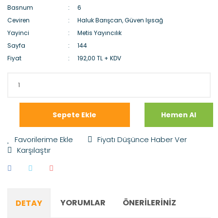
Basnum
6
Ceviren
Haluk Barışcan, Güven Işısağ
Yayinci
Metis Yayıncılık
Sayfa
144
Fiyat
192,00 TL + KDV
Sepete Ekle
Hemen Al
Fiyatı Düşünce Haber Ver
Karşılaştır
YORUMLAR
ÖNERILERINIZ
DETAY