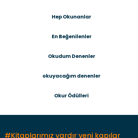
Şîrove Bike
Ürün resmi kalitesiz, bozuk veya görüntülenemiyor.
Hep Okunanlar
Ürün açıklamasında eksik bilgiler bulunuyor.
Ürün bilgilerinde hatalar bulunuyor.
En Beğenilenler
Ürün fiyatı diğer sitelerden daha pahalı.
Bu ürüne benzer farklı alternatifler olmalı.
Okudum Denenler
okuyacağım denenler
Gönder
Okur Ödülleri
#Kitaplarımız vardır yeni kapılar