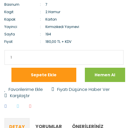
Basnum
7
Kagit
2.Hamur
Kapak
Karton
Yayinci
Kırmızıkedi Yayınevi
Sayfa
194
Fiyat
180,00 TL + KDV
Sepete Ekle
Hemen Al
Fiyatı Düşünce Haber Ver
Karşılaştır
YORUMLAR
ÖNERILERINIZ
DETAY