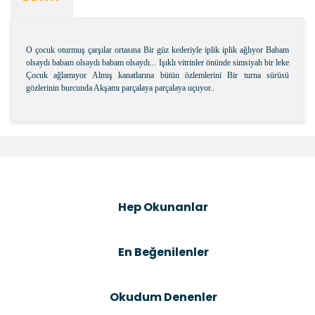
O çocuk oturmuş çarşılar ortasına Bir güz kederiyle iplik iplik ağlıyor Babam
olsaydı babam olsaydı babam olsaydı... Işıklı vitrinler önünde simsiyah bir leke
Çocuk ağlamıyor Almış kanatlarına bütün özlemlerini Bir turna sürüsü
gözlerinin burcunda Akşamı parçalaya parçalaya uçuyor..
Bu ürünün fiyat bilgisi, resim, ürün açıklamalarında ve
diğer konularda yetersiz gördüğünüz noktaları öneri
Bu ürüne ilk yorumu siz yapın!
formunu kullanarak tarafımıza iletebilirsiniz.
Görüş ve önerileriniz için teşekkür ederiz.
Şîrove Bike
Ürün resmi kalitesiz, bozuk veya görüntülenemiyor.
Hep Okunanlar
Ürün açıklamasında eksik bilgiler bulunuyor.
Ürün bilgilerinde hatalar bulunuyor.
En Beğenilenler
Ürün fiyatı diğer sitelerden daha pahalı.
Bu ürüne benzer farklı alternatifler olmalı.
Okudum Denenler