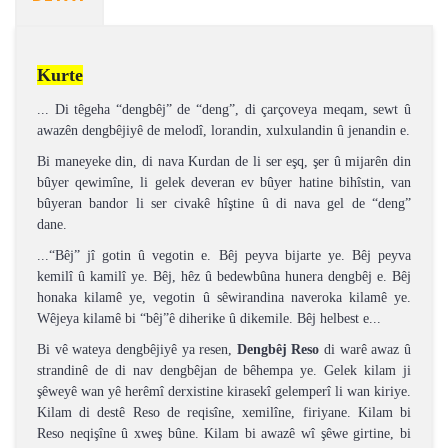
Kurte
... Di têgeha “dengbêj” de “deng”, di çarçoveya meqam, sewt û
awazên dengbêjiyê de melodî, lorandin, xulxulandin û jenandin e.
Bi maneyeke din, di nava Kurdan de li ser eşq, şer û mijarên din
bûyer qewimîne, li gelek deveran ev bûyer hatine bihîstin, van
bûyeran bandor li ser civakê hîştine û di nava gel de “deng”
dane.
...“Bêj” jî gotin û vegotin e. Bêj peyva bijarte ye. Bêj peyva
kemilî û kamilî ye. Bêj, hêz û bedewbûna hunera dengbêj e. Bêj
honaka kilamê ye, vegotin û sêwirandina naveroka kilamê ye.
Wêjeya kilamê bi “bêj”ê diherike û dikemile. Bêj helbest e...
Bi vê wateya dengbêjiyê ya resen,
Dengbêj Reso
di warê awaz û
strandinê de di nav dengbêjan de bêhempa ye. Gelek kilam ji
şêweyê wan yê herêmî derxistine kirasekî gelemperî li wan kiriye.
Kilam di destê Reso de reqisîne, xemilîne, firiyane. Kilam bi
Reso neqişîne û xweş bûne. Kilam bi awazê wî şêwe girtine, bi