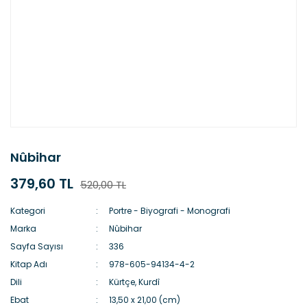
Nûbihar
379,60 TL
520,00 TL
Kategori
Portre - Biyografi - Monografi
Marka
Nûbihar
Sayfa Sayısı
336
Kitap Adı
978-605-94134-4-2
Dili
Kürtçe, Kurdî
Ebat
13,50 x 21,00 (cm)