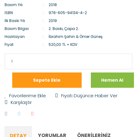
Basım Yılı
2018
ISBN
978-605-94134-4-2
İlk Baskı Yılı
2019
Basım Bilgisi
2. Baskı, Çapa 2.
Hazirlayan
İbrahim Şahin & Ömer Güneş
Fiyat
520,00 TL + KDV
Sepete Ekle
Hemen Al
Fiyatı Düşünce Haber Ver
Karşılaştır
YORUMLAR
ÖNERILERINIZ
DETAY