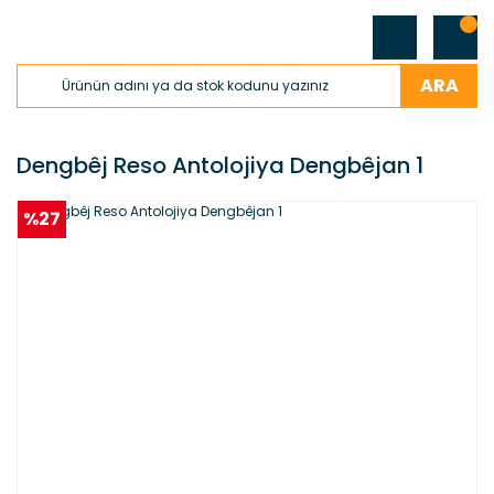
ARA
Dengbêj Reso Antolojiya Dengbêjan 1
%27