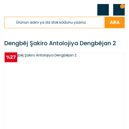
ARA
Dengbêj Şakiro Antolojiya Dengbêjan 2
%27