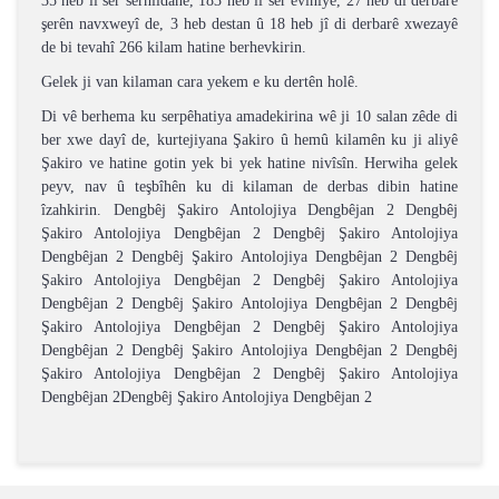
35 heb li ser serhildanê, 183 heb li ser evîniyê, 27 heb di derbarê
şerên navxweyî de, 3 heb destan û 18 heb jî di derbarê xwezayê
de bi tevahî 266 kilam hatine berhevkirin.
Gelek ji van kilaman cara yekem e ku dertên holê.
Di vê berhema ku serpêhatiya amadekirina wê ji 10 salan zêde di
ber xwe dayî de, kurtejiyana Şakiro û hemû kilamên ku ji aliyê
Şakiro ve hatine gotin yek bi yek hatine nivîsîn. Herwiha gelek
peyv, nav û teşbîhên ku di kilaman de derbas dibin hatine
îzahkirin. Dengbêj Şakiro Antolojiya Dengbêjan 2 Dengbêj
Şakiro Antolojiya Dengbêjan 2 Dengbêj Şakiro Antolojiya
Dengbêjan 2 Dengbêj Şakiro Antolojiya Dengbêjan 2 Dengbêj
Şakiro Antolojiya Dengbêjan 2 Dengbêj Şakiro Antolojiya
Dengbêjan 2 Dengbêj Şakiro Antolojiya Dengbêjan 2 Dengbêj
Şakiro Antolojiya Dengbêjan 2 Dengbêj Şakiro Antolojiya
Dengbêjan 2 Dengbêj Şakiro Antolojiya Dengbêjan 2 Dengbêj
Şakiro Antolojiya Dengbêjan 2 Dengbêj Şakiro Antolojiya
Dengbêjan 2Dengbêj Şakiro Antolojiya Dengbêjan 2
Bu ürünün fiyat bilgisi, resim, ürün açıklamalarında ve
diğer konularda yetersiz gördüğünüz noktaları öneri