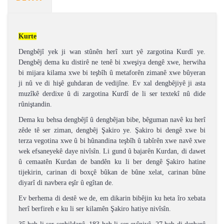
Kurte
Dengbêjî yek ji wan stûnên herî xurt yê zargotina Kurdî ye.
Dengbêj dema ku distirê ne tenê bi xweşiya dengê xwe, herwiha
bi mijara kilama xwe bi teşbîh û metaforên zimanê xwe bûyeran
ji nû ve di hişê guhdaran de vedijîne. Ev xal dengbêjiyê ji asta
muzîkê derdixe û di zargotina Kurdî de li ser textekî nû dide
rûniştandin.
Dema ku behsa dengbêjî û dengbêjan bibe, bêguman navê ku herî
zêde tê ser ziman, dengbêj Şakiro ye. Şakiro bi dengê xwe bi
terza vegotina xwe û bi hûnandina teşbîh û tabîrên xwe navê xwe
wek efsaneyekê daye nivîsîn. Li gund û bajarên Kurdan, di dawet
û cemaatên Kurdan de bandên ku li ber dengê Şakiro hatine
tijekirin, carinan di boxçê bûkan de bûne xelat, carinan bûne
diyarî di navbera eşîr û egîtan de.
Ev berhema di destê we de, em dikarin bibêjin ku heta îro xebata
herî berfireh e ku li ser kilamên Şakiro hatiye nivîsîn.