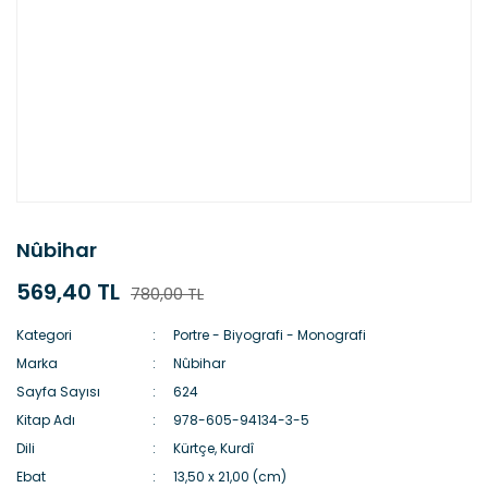
Nûbihar
569,40 TL
780,00 TL
Kategori
Portre - Biyografi - Monografi
Marka
Nûbihar
Sayfa Sayısı
624
Kitap Adı
978-605-94134-3-5
Dili
Kürtçe, Kurdî
Ebat
13,50 x 21,00 (cm)