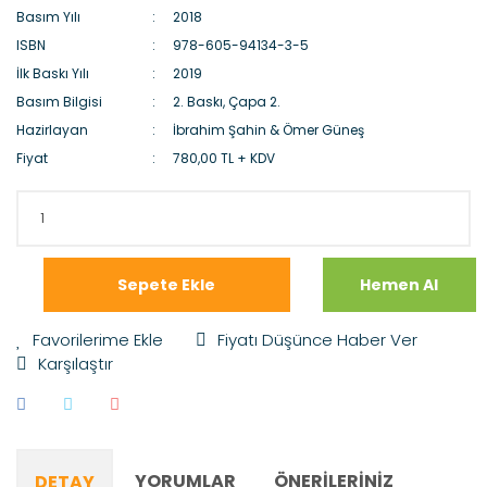
Basım Yılı
2018
ISBN
978-605-94134-3-5
İlk Baskı Yılı
2019
Basım Bilgisi
2. Baskı, Çapa 2.
Hazirlayan
İbrahim Şahin & Ömer Güneş
Fiyat
780,00 TL + KDV
Sepete Ekle
Hemen Al
Fiyatı Düşünce Haber Ver
Karşılaştır
YORUMLAR
ÖNERILERINIZ
DETAY