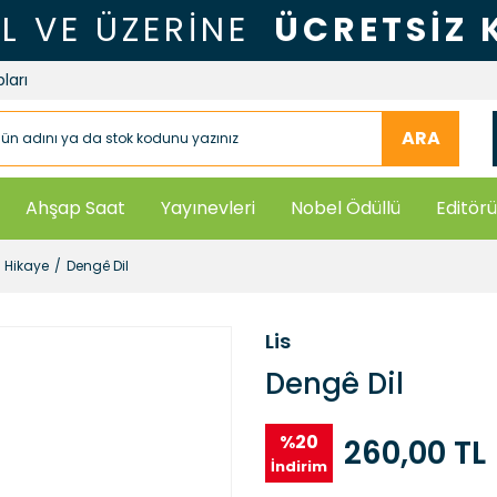
TL VE ÜZERİNE
ÜCRETSİZ
ları
ARA
Ahşap Saat
Yayınevleri
Nobel Ödüllü
Editörü
- Hikaye
Dengê Dil
Lis
Dengê Dil
%20
260,00 TL
İndirim