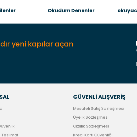
Şîrove Bike
lenler
Okudum Denenler
okuyac
dır yeni kapılar açan
Gönder
SAL
GÜVENLİ ALIŞVERİŞ
a
Mesafeli Satış Sözleşmesi
Üyelik Sözleşmesi
 Güvenlik
Gizlilik Sözleşmesi
Teslimat
Kredi Kartı Güvenliği