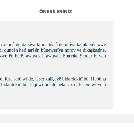
ÖNERILERINIZ
i xem û derda şîyarkirina hîs û derûnîya karakterên xwe
bi quncên herî tarî ên bûnewerîya mirov ve dikaşkaşîne.
n xwe ên berê, awayek ji awayan Emerîkê Serdar bi van
i fêza serê wî de, li ser xalîçeyê bidardekirî bû. Hebûna
bidardekirî bû, lê ji wî tirê dê hela sax e, li cem wî ye û
k tarafımıza iletebilirsiniz.