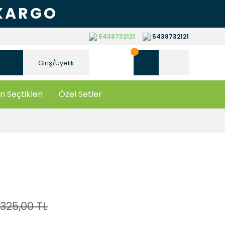
 KARGO
5438732121
5438732121
Giriş/Üyelik
n Seçtikleri
Özel Setler
325,00 TL