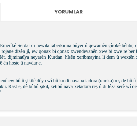
YORUMLAR
 Emerîkê Serdar di hewila raberkirina bûyer û qewamên çîrokê bêhtir, d
yana rojane dizên jî, ew qonax bi qonax xwendevanên xwe bi xwe re ber 
elêt, dijminatîya neyarên Kurdan, hîsên xerîbmayîna li dem û wextê
 ên hoste û navdar e.
 tenê ew bû û şikilê dêya wî bû ku di nava xetadora (ramka) reş de bû û d
ir. Rast e, dê bûbû şikil, ketibû nava xetadora reş û di fêza serê wî de 
”
e diğer konularda yetersiz gördüğünüz noktaları öneri formunu kullanara
Bu ürüne ilk yorumu siz yapın!