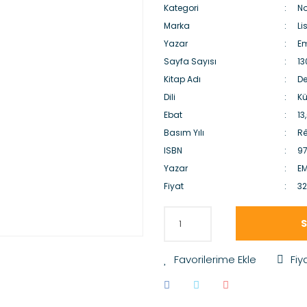
Kategori
No
Marka
Li
Yazar
Em
Sayfa Sayısı
13
Kitap Adı
De
Dili
Kü
Ebat
13
Basım Yılı
Rê
ISBN
9
Yazar
EM
Fiyat
32
S
Fiy