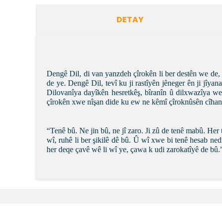
DETAY
Dengê Dil, di van yanzdeh çîrokên li ber destên we de,
de ye. Dengê Dil, tevî ku ji rastîyên jêneger ên ji jî
Dilovanîya dayîkên hesretkêş, bîranîn û dilxwazîya w
çîrokên xwe nîşan dide ku ew ne kêmî çîroknûsên cîhanê
“Tenê bû. Ne jin bû, ne jî zaro. Ji zû de tenê mabû. Her
wî, ruhê li ber şikilê dê bû. Û wî xwe bi tenê hesab nedik
her deqe çavê wê li wî ye, çawa k udi zarokatîyê de bû.
Bu ürünün fiyat bilgisi, resim, ürün açıklamalarında v
Görüş ve önerileriniz için teşekkür ederiz.
Ürün resmi kalitesiz, bozuk veya görüntülenemiyor.