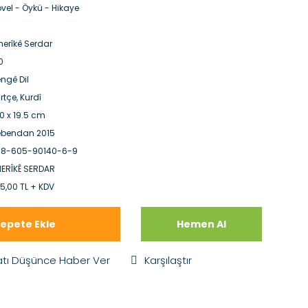
vel - Öykü - Hikaye
s
erîkê Serdar
0
ngê Dil
rtçe, Kurdî
,0 x 19.5 cm
bendan 2015
78-605-90140-6-9
ERÎKÊ SERDAR
5,00 TL + KDV
epete Ekle
Hemen Al
atı Düşünce Haber Ver
Karşılaştır