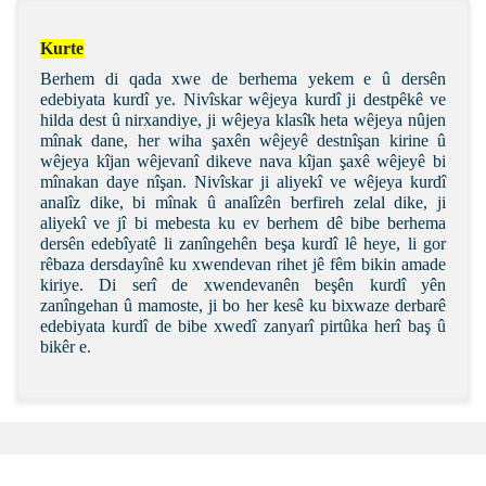
Kurte
Berhem di qada xwe de
berhema yekem e û dersên
edebiyata kurdî ye. Nivîskar wêjeya kurdî ji destpêkê ve
hilda dest û nirxandiye, ji wêjeya klasîk heta wêjeya nûjen
mînak dane, her wiha şaxên wêjeyê destnîşan kirine û
wêjeya kîjan wêjevanî dikeve nava kîjan şaxê wêjeyê bi
mînakan daye nîşan.
Nivîskar ji aliyekî ve wêjeya kurdî
analîz dike, bi mînak û analîzên berfireh zelal dike, ji
aliyekî ve jî bi mebesta ku ev berhem dê bibe berhema
dersên edebîyatê li zanîngehên beşa kurdî lê heye, li gor
rêbaza dersdayînê ku xwendevan rihet jê fêm bikin amade
kiriye. Di serî de xwendevanên beşên kurdî yên
zanîngehan û mamoste, ji bo her kesê ku bixwaze derbarê
edebiyata kurdî de bibe xwedî zanyarî pirtûka herî baş û
bikêr e.
Bu ürünün fiyat bilgisi, resim, ürün açıklamalarında ve
diğer konularda yetersiz gördüğünüz noktaları öneri
Bu ürüne ilk yorumu siz yapın!
formunu kullanarak tarafımıza iletebilirsiniz.
Görüş ve önerileriniz için teşekkür ederiz.