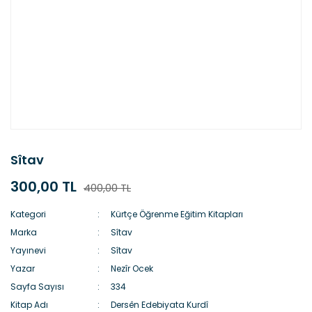
Sîtav
300,00 TL
400,00 TL
Kategori
Kürtçe Öğrenme Eğitim Kitapları
Marka
Sîtav
Yayınevi
Sîtav
Yazar
Nezîr Ocek
Sayfa Sayısı
334
Kitap Adı
Dersên Edebiyata Kurdî