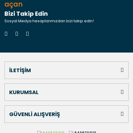
açan
Bizi Takip Edin
Sosyal Medya hesaplarımızdan bizi takip edin!
İLETİŞİM
KURUMSAL
GÜVENLİ ALIŞVERİŞ
5438732121
5438732121