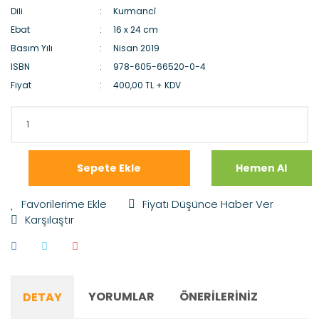
Dili
Kurmancî
Ebat
16 x 24 cm
Basım Yılı
Nisan 2019
ISBN
978-605-66520-0-4
Fiyat
400,00 TL + KDV
Sepete Ekle
Hemen Al
Fiyatı Düşünce Haber Ver
Karşılaştır
YORUMLAR
ÖNERILERINIZ
DETAY