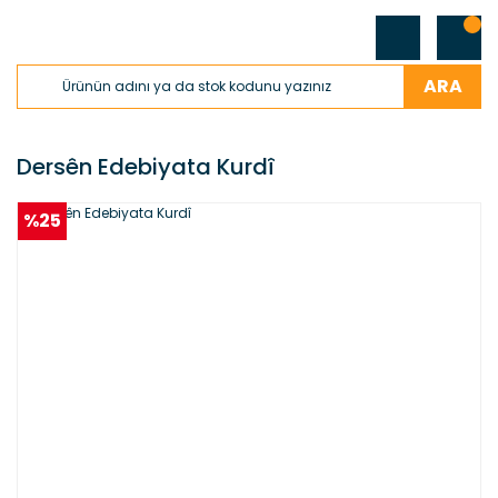
ARA
Dersên Edebiyata Kurdî
%25