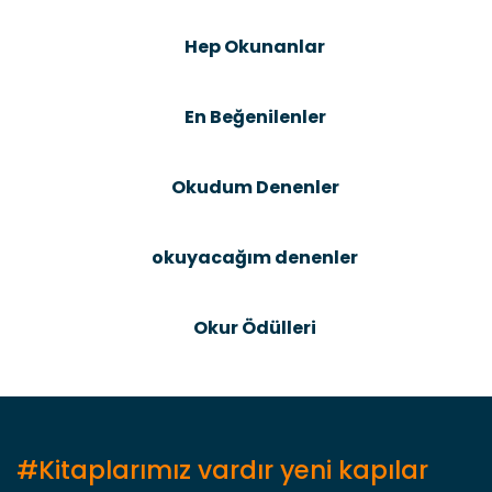
Şîrove Bike
Ürün resmi kalitesiz, bozuk veya görüntülenemiyor.
Hep Okunanlar
Ürün açıklamasında eksik bilgiler bulunuyor.
Ürün bilgilerinde hatalar bulunuyor.
En Beğenilenler
Ürün fiyatı diğer sitelerden daha pahalı.
Bu ürüne benzer farklı alternatifler olmalı.
Okudum Denenler
okuyacağım denenler
Gönder
Okur Ödülleri
#Kitaplarımız vardır yeni kapılar