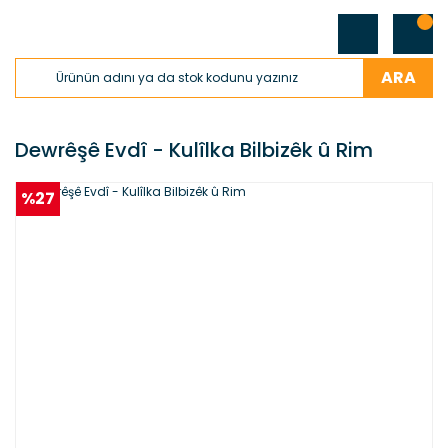
ARA
Dewrêşê Evdî - Kulîlka Bilbizêk û Rim
%27