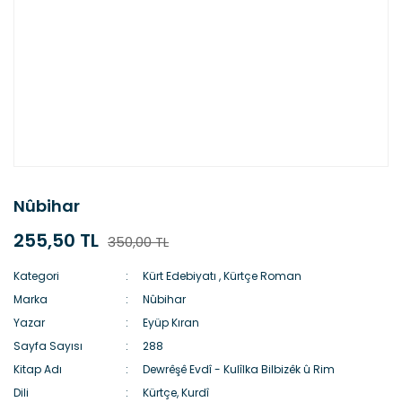
Nûbihar
255,50 TL
350,00 TL
Kategori
Kürt Edebiyatı
,
Kürtçe Roman
Marka
Nûbihar
Yazar
Eyüp Kıran
Sayfa Sayısı
288
Kitap Adı
Dewrêşê Evdî - Kulîlka Bilbizêk û Rim
Dili
Kürtçe, Kurdî