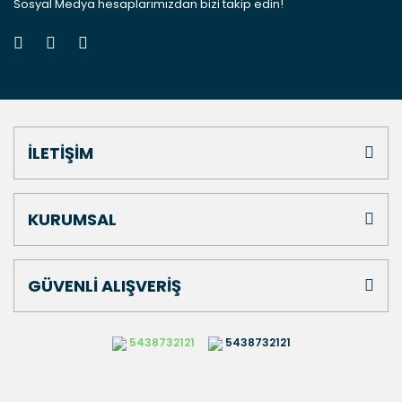
Sosyal Medya hesaplarımızdan bizi takip edin!
İLETİŞİM
KURUMSAL
GÜVENLİ ALIŞVERİŞ
5438732121
5438732121