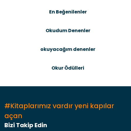
Ürün bilgilerinde hatalar bulunuyor.
En Beğenilenler
Ürün fiyatı diğer sitelerden daha pahalı.
Bu ürüne benzer farklı alternatifler olmalı.
Okudum Denenler
okuyacağım denenler
Gönder
Okur Ödülleri
#Kitaplarımız vardır yeni kapılar
açan
Bizi Takip Edin