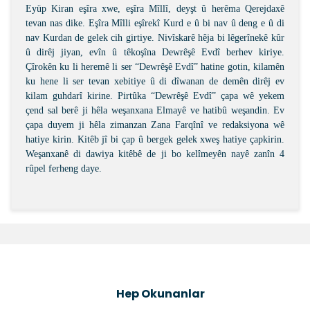
Eyüp Kiran eşîra xwe, eşîra Mîllî, deyşt û herêma Qerejdaxê
tevan nas dike. Eşîra Mîlli eşîrekî Kurd e û bi nav û deng e û di
nav Kurdan de gelek cih girtiye. Nivîskarê hêja bi lêgerînekê kûr
û dirêj jiyan, evîn û têkoşîna Dewrêşê Evdî berhev kiriye.
Çîrokên ku li heremê li ser “Dewrêşê Evdî” hatine gotin, kilamên
ku hene li ser tevan xebitiye û di dîwanan de demên dirêj ev
kilam guhdarî kirine. Pirtûka “Dewrêşê Evdî” çapa wê yekem
çend sal berê ji hêla weşanxana Elmayê ve hatibû weşandin. Ev
çapa duyem ji hêla zimanzan Zana Farqînî ve redaksiyona wê
hatiye kirin. Kitêb jî bi çap û bergek gelek xweş hatiye çapkirin.
Weşanxanê di dawiya kitêbê de ji bo kelîmeyên nayê zanîn 4
rûpel ferheng daye.
Bu ürünün fiyat bilgisi, resim, ürün açıklamalarında ve
diğer konularda yetersiz gördüğünüz noktaları öneri
Bu ürüne ilk yorumu siz yapın!
formunu kullanarak tarafımıza iletebilirsiniz.
Görüş ve önerileriniz için teşekkür ederiz.
Şîrove Bike
Ürün resmi kalitesiz, bozuk veya görüntülenemiyor.
Hep Okunanlar
Ürün açıklamasında eksik bilgiler bulunuyor.