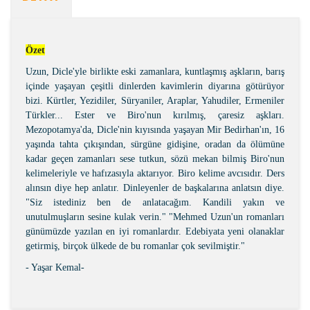
Özet
Uzun, Dicle'yle birlikte eski zamanlara, kuntlaşmış aşkların, barış
içinde yaşayan çeşitli dinlerden kavimlerin diyarına götürüyor
bizi. Kürtler, Yezidiler, Süryaniler, Araplar, Yahudiler, Ermeniler
Türkler... Ester ve Biro'nun kırılmış, çaresiz aşkları.
Mezopotamya'da, Dicle'nin kıyısında yaşayan Mir Bedirhan'ın, 16
yaşında tahta çıkışından, sürgüne gidişine, oradan da ölümüne
kadar geçen zamanları sese tutkun, sözü mekan bilmiş Biro'nun
kelimeleriyle ve hafızasıyla aktarıyor. Biro kelime avcısıdır. Ders
alınsın diye hep anlatır. Dinleyenler de başkalarına anlatsın diye.
"Siz istediniz ben de anlatacağım. Kandili yakın ve
unutulmuşların sesine kulak verin." "Mehmed Uzun'un romanları
günümüzde yazılan en iyi romanlardır. Edebiyata yeni olanaklar
getirmiş, birçok ülkede de bu romanlar çok sevilmiştir."
- Yaşar Kemal-
Bu ürünün fiyat bilgisi, resim, ürün açıklamalarında ve