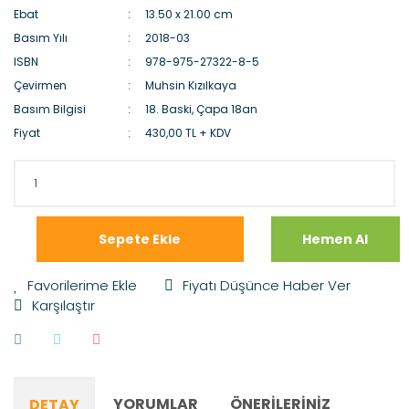
Ebat
13.50 x 21.00 cm
Basım Yılı
2018-03
ISBN
978-975-27322-8-5
Çevirmen
Muhsin Kızılkaya
Basım Bilgisi
18. Baski, Çapa 18an
Fiyat
430,00 TL + KDV
Sepete Ekle
Hemen Al
Fiyatı Düşünce Haber Ver
Karşılaştır
YORUMLAR
ÖNERILERINIZ
DETAY