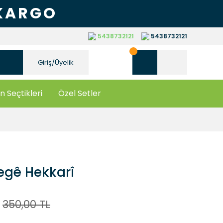
 KARGO
5438732121
5438732121
Giriş/Üyelik
n Seçtikleri
Özel Setler
egê Hekkarî
350,00 TL