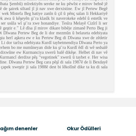
albata Şembû) mîrektiyên sereke ne ku pêwîst e mirov behsê jê
 de şairek siltanî jî ji nav xwe derxistine. Ew jî Pertew Begê
 wek Mistefa Beg hatiye zanîn û çil û pênç salan li Hekkariyê
k awa û kêşeyên şi’ra klasîk bi naverokeke edebî û estetîk ve
ser usûla wî şi’ra xwe honandiye. Tesîra Melayê Cizîrî li ser
 geştir e.” Lê dîsa jî mirov dikare bibêje zimanê Perto Beg ji
e. Di Dîwana Pertew Beg de li dor mezmûn û belaxeta edebiyata
tişta herî aşkera ew e ku Pertew Beg di Dîwana xwe de zêdetir
e. Li dor tarîxa edebiyata Kurdî taybetmendiya Dîwana Perto ya
v berhem bo me numûneyan dide ku şi’ra Kurdî êdî di wê sedsalê
rto dixwûne ew Kurmanciya xwerû balê dikêşe. Helbet di nav vê
a Kurmancî derdixe pêş “vegotinek” xwerû û taybet e. Her wisa
dine. Dîwana Pertew Beg cara pêşî di sala 1987ê de li Bexdayê
pek xweştir ji sala 1988ê dest bi lêkolînê dike ta ku di sala
k tarafımıza iletebilirsiniz.
ağım denenler
Okur Ödülleri