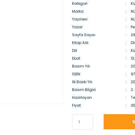
Kategori
Kü
Marka
Nû
Yayınevi
Nû
Yazar
Pe
Sayfa Sayısı
2
Kitap Adı
Dî
Dili
Kü
Ebat
13
Basım Yılı
20
ISBN
9
İlk Baskı Yılı
20
Basım Bilgisi
2.
Hazirlayan
Te
Fiyat
35
S