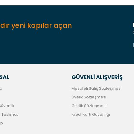
dır yeni kapılar açan
Gönder
SAL
GÜVENLİ ALIŞVERİŞ
a
Mesafeli Satış Sözleşmesi
Üyelik Sözleşmesi
 Güvenlik
Gizlilik Sözleşmesi
Teslimat
Kredi Kartı Güvenliği
ip