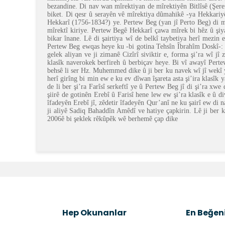
bezandine. Di nav wan mîrektiyan de mîrektiyên Bitlîsê (Şere
biket. Di qesr û serayên vê mîrektiya dûmahikê -ya Hekkariyê-
Hekkarî (1756-1834?) ye. Pertew Beg (yan jî Perto Beg) di mî
mîrektî kiriye. Pertew Begê Hekkarî çawa mîrek bi hêz û şiya
bikar înane. Lê di şairtiya wî de belkî taybetiya herî mezin
Pertew Beg ewqas heye ku -bi gotina Tehsîn Îbrahîm Doskî-: “K
gelek aliyan ve ji zimanê Cizîrî siviktir e, forma şi’ra wî 
klasîk naverokek berfireh û berbiçav heye. Bi vî awayî Perte
behsê li ser Hz. Muhemmed dike û ji ber ku navek wî jî wekî y
herî girîng bi min ew e ku ev dîwan îşareta asta şi’ira klasî
de li ber şi’ra Farîsî serkeftî ye û Pertew Beg jî di şi’ra 
şiirê de gotinên Erebî û Farisî hene lew ew şi’ra klasîk e û
îfadeyên Erebî jî, zêdetir îfadeyên Qur’anî ne ku şairî ew d
ji aliyê Sadiq Bahaddîn Amêdî ve hatiye çapkirin. Lê ji ber 
2006ê bi şeklek rêkûpêk wê berhemê çap dike
Bu ürünün fiyat bilgisi, resim, ürün açıklamalarında v
Görüş ve önerileriniz için teşekkür ederiz.
Ürün resmi kalitesiz, bozuk veya görüntülenemiyor.
Ürün açıklamasında eksik bilgiler bulunuyor.
Hep Okunanlar
En Beğeni
Ürün bilgilerinde hatalar bulunuyor.