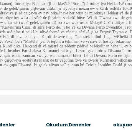
fxanan), mîrektiya Babanan (ji bo klasîkên Soranî) û mîrektiya Hekkariyê (m
 de gelek şairan piştevanî dîtibin jî taybetiya mezin ew e ku di sedsala 18-19ê
rektiya şi’rê de çawa ev nav bikarînaye her wisa di mîrektiya Hekkariyê de jî
n bûye her wisa di şi’rê de jî şairek serkeftî bûye. Wî di Dîwana xwe de gele
 ew e ku wî (wekî gelek şairên dî) bo xwe wek ustad Melayê Cizîrî dîtiye û li 
artêkirina Cizîrî di şiîra Perto de, ji bo yê ku Dîwana Perto xwendibe ji rojê
jî zêde asê nîne û belkî bi aliyê formê ve zêdetir nêzîkê şi’ra Feqiyê Teyran 
w Beg di nava edebiyata Kurdî de xwe digehîne astek bilind. Ligel wê belkî 
ê Pêxemberi “Mistefa” ye, bi teşbîh û telmîhan ve vî navî bi hostayî bikartîn
k ya Kurdî dike. Herçend di vê mijarê de zêdetir pêdiwî bi lêkolînan hebe jî, e
xwe de li hember Farisî alaya Kurmancî rakiriye. Lewra gava mirov Dîwana Pe
 divê şair îsbata zanînan xwe ya wan zimanan biket. Lê di Dîwana Perto de tişt
i nav çarçoveya edebiyata klasîk de bi vegotina xwe ya xwerû Kurmancî vêhonan
ku ew çapa Dîwanê “bi gelek aliyan ve” nuqsan bû Tehsîn Îbrahîm Doskî ji bo ça
e diğer konularda yetersiz gördüğünüz noktaları öneri formunu kullanara
Bu ürüne ilk yorumu siz yapın!
Şîrove Bike
lenler
Okudum Denenler
okuyac