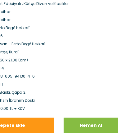
rt Edebiyatı
,
Kürtçe Divan ve Klasikler
bihar
bihar
rto Begê Hekkarî
96
wan - Perto Begê Hekkarî
rtçe, Kurdî
,50 x 21,00 (cm)
14
78-605-94130-4-6
11
 Baskı, Çapa 2.
hsîn Îbrahîm Doskî
0,00 TL + KDV
epete Ekle
Hemen Al