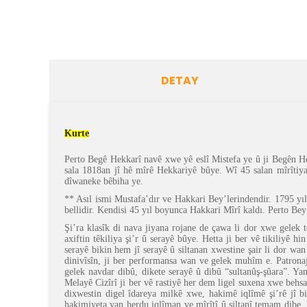
DETAY
Kurte
Perto Begê Hekkarî navê xwe yê eslî Mistefa ye û ji Begên H
sala 1818an jî hê mîrê Hekkariyê bûye. Wî 45 salan mîrîtiya
dîwaneke bêbiha ye.
** Asıl ismi Mustafa’dır ve Hakkari Bey’lerindendir. 1795 yı
bellidir. Kendisi 45 yıl boyunca Hakkari Mîrî kaldı. Perto Bey’
Şi’ra klasîk di nava jiyana rojane de çawa li dor xwe gelek t
axiftin têkiliya şi’r û serayê bûye. Hetta ji ber vê tikiliyê 
serayê bikin hem jî serayê û siltanan xwestine şair li dor wan 
dinivîsîn, ji ber performansa wan ve gelek muhîm e. Patronaja 
gelek navdar dibû, dikete serayê û dibû “sultanûş-şûara”. Yanî
Melayê Cizîrî ji ber vê rastiyê her dem ligel suxena xwe behsa
dixwestin digel îdareya milkê xwe, hakimê iqlîmê şi’rê jî bi
hakimiyeta van herdu iqlîman ve mîrîtî û siltanî temam dibe. 