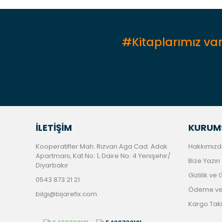
Ürün fiyatı diğer sitelerden daha pahalı.
Bu ürüne benzer farklı alternatifler olmalı.
#Kitaplarımız var
İLETİŞİM
KURUM
Kooperatifler Mah. Rızvan Aga Cad. Adak
Hakkımızd
Apartmanı, Kat No: 1, Daire No: 4 Yenişehir/
Bize Yazın
Diyarbakır
Gizlilik ve
0543 873 21 21
Ödeme ve 
bilgi@bijarefix.com
Kargo Tak