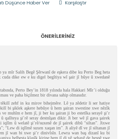
atı Düşünce Haber Ver
Karşılaştır
ÖNERILERINIZ
b ya mîr Salih Begê Şêrwanî de eşkera dibe ku Perto Beg heta
k cuda dike ew e ku digel begîtiya wî şair jî bûye û xwedanê
itabında, Perto Bey’in 1818 yılında hala Hakkari Mîr’i olduğu
lması ve paha biçilmez bir divana sahip olmasıdır.
têkilî zehf in ku mirov bihejmêre. Lê ya zêdetir li ser hatiye
 têkilî bi şiklek aşkere hebûye û hem şairan xwestine xwe nêzîk
n ve muhîm e hem jî, ji ber ku şairan ji bo estetîka serayê şi’r
 qalîteya şi’rê seray destnîşan dikir. Ji ber wê jî gava şairek
i iqlîm û welatê şi’rê/suxenê de jî şairek dibû “siltan”. Jixwe
; “Lew di iqlîmê suxen xaqan im”. Ji aliyê dî ve jî siltanan jî
 hem jî wan bi xwe şi’r dinivîsîn. Lewra wan baş dizanî ku bi
vaniya helbesta klasîk kirine hem jî di vê sehayê de hespê xwe