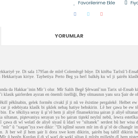
Fiy
YORUMLAR
ekkariyê ye. Di sala 1795an de mîrê Colemêrgê bûye. Di kitêba Tarîxû’l-Ensa
 Hekkariyan kiriye. Taybetiya Perto Beg ya herî balkêş ku wî ji şairên klasî
lında da Hakkar’inin Mîr’i olur. Mîr Salih Begê Şêrwanî’nın Tarix ul-Ensab k
i klasik şairlerden ayıran en önemli özelliği, Bey olmasının yanı sıra Şair de o
êkilî pêkînabin, gelek formên civakî jî ji nû ve êxistine pergalekê. Helbet ew 
hin car ji edebiyata klasîk bi şiklek nebaş hatiye behskirin. Lê her çawa be ew
bin. Ew têkiliya seray û şi’rê hem ji aliyê fînansekirina şairan ji aliyê siltana
siltanan, piştevaniya serayan ya bo şairan tiştekî neyînî nebû, lewra estetîka û
 çawa di wî welatî de aliyê siyasî û îdarî ve “siltanek” serdest bû her wisa d
 “mîr” û “xaqan”iya xwe dikir: “Di iqlîmê suxen mîr im di şi’rê de cîhangîr im”
n. Ji ber wê jî hem şair li dora xwe kom dikirin, şairên baş taltîf dikirin
Mîr û begên Kurdan jî di vî warî de wekî siltan û mîrên milletên dî hem pişte