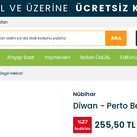
TL VE ÜZERİNE
ÜCRETSİZ
ları
ARA
Ahşap Saat
Yayınevleri
Nobel Ödüllü
Editörü
 Begê Hekkarî
Nûbihar
Dîwan - Perto B
%27
255,50 TL
İndirim