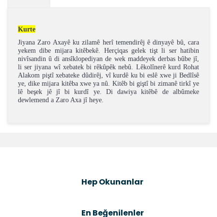
Kurte
Jiyana Zaro Axayê ku zilamê herî temendirêj ê dinyayê bû, cara
yekem dibe mijara kitêbekê. Herçiqas gelek tişt li ser hatibin
nivîsandin û di ansîklopediyan de wek maddeyek derbas bûbe jî,
li ser jiyana wî xebatek bi rêkûpêk nebû. Lêkolînerê kurd Rohat
Alakom piştî xebateke dûdirêj, vî kurdê ku bi eslê xwe ji Bedlîsê
ye, dike mijara kitêba xwe ya nû. Kitêb bi giştî bi zimanê tirkî ye
lê beşek jê jî bi kurdî ye. Di dawiya kitêbê de albûmeke
dewlemend a Zaro Axa jî heye.
Bu ürünün fiyat bilgisi, resim, ürün açıklamalarında ve
diğer konularda yetersiz gördüğünüz noktaları öneri
Bu ürüne ilk yorumu siz yapın!
formunu kullanarak tarafımıza iletebilirsiniz.
Görüş ve önerileriniz için teşekkür ederiz.
Şîrove Bike
Ürün resmi kalitesiz, bozuk veya görüntülenemiyor.
Hep Okunanlar
Ürün açıklamasında eksik bilgiler bulunuyor.
Ürün bilgilerinde hatalar bulunuyor.
En Beğenilenler
Ürün fiyatı diğer sitelerden daha pahalı.