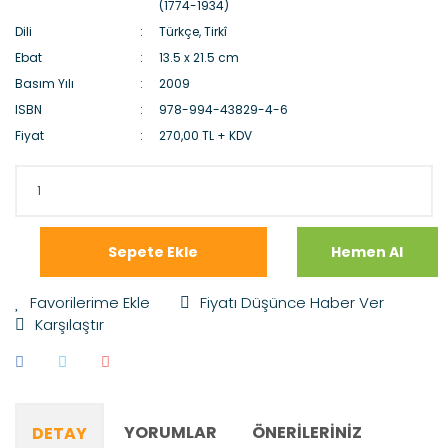
(1774-1934)
Dili
Türkçe, Tirkî
Ebat
13.5 x 21.5 cm
Basım Yılı
2009
ISBN
978-994-43829-4-6
Fiyat
270,00 TL + KDV
Sepete Ekle
Hemen Al
Fiyatı Düşünce Haber Ver
Karşılaştır
YORUMLAR
ÖNERILERINIZ
DETAY