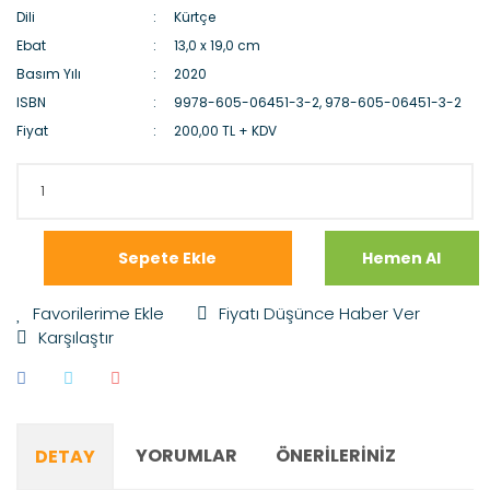
Dili
Kürtçe
Ebat
13,0 x 19,0 cm
Basım Yılı
2020
ISBN
9978-605-06451-3-2, 978-605-06451-3-2
Fiyat
200,00 TL + KDV
Sepete Ekle
Hemen Al
Fiyatı Düşünce Haber Ver
Karşılaştır
YORUMLAR
ÖNERILERINIZ
DETAY