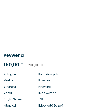
Peywend
150,00 TL
200,00 TL
Kategori
Kürt Edebiyatı
Marka
Peywend
Yayınevi
Peywend
Yazar
İlyas Akman
Sayfa Sayısı
178
Kitap Adı
Edebîyatê Zazakî