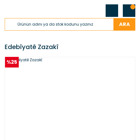
ARA
Edebîyatê Zazakî
%25