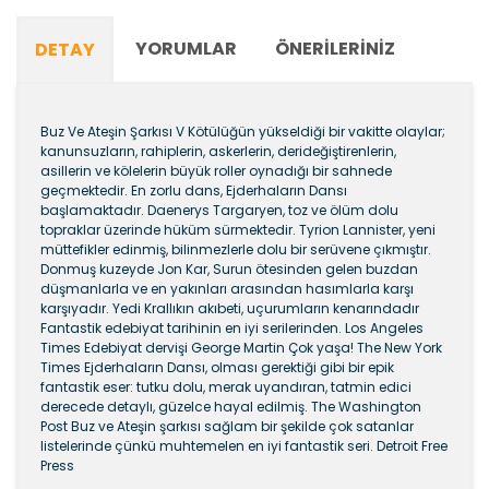
YORUMLAR
ÖNERILERINIZ
DETAY
Buz Ve Ateşin Şarkısı V Kötülüğün yükseldiği bir vakitte olaylar;
kanunsuzların, rahiplerin, askerlerin, derideğiştirenlerin,
asillerin ve kölelerin büyük roller oynadığı bir sahnede
geçmektedir. En zorlu dans, Ejderhaların Dansı
başlamaktadır. Daenerys Targaryen, toz ve ölüm dolu
topraklar üzerinde hüküm sürmektedir. Tyrion Lannister, yeni
müttefikler edinmiş, bilinmezlerle dolu bir serüvene çıkmıştır.
Donmuş kuzeyde Jon Kar, Surun ötesinden gelen buzdan
düşmanlarla ve en yakınları arasından hasımlarla karşı
karşıyadır. Yedi Krallıkın akıbeti, uçurumların kenarındadır
Fantastik edebiyat tarihinin en iyi serilerinden. Los Angeles
Times Edebiyat dervişi George Martin Çok yaşa! The New York
Times Ejderhaların Dansı, olması gerektiği gibi bir epik
fantastik eser: tutku dolu, merak uyandıran, tatmin edici
derecede detaylı, güzelce hayal edilmiş. The Washington
Post Buz ve Ateşin şarkısı sağlam bir şekilde çok satanlar
listelerinde çünkü muhtemelen en iyi fantastik seri. Detroit Free
Press