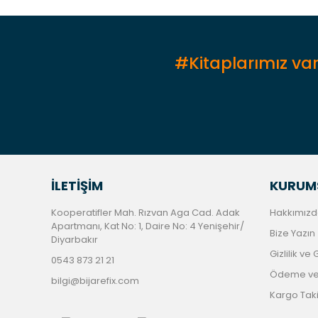
Ürün fiyatı diğer sitelerden daha pahalı.
Bu ürüne benzer farklı alternatifler olmalı.
#Kitaplarımız var
İLETİŞİM
KURUM
Kooperatifler Mah. Rızvan Aga Cad. Adak
Hakkımızd
Apartmanı, Kat No: 1, Daire No: 4 Yenişehir/
Bize Yazın
Diyarbakır
Gizlilik ve
0543 873 21 21
Ödeme ve 
bilgi@bijarefix.com
Kargo Tak