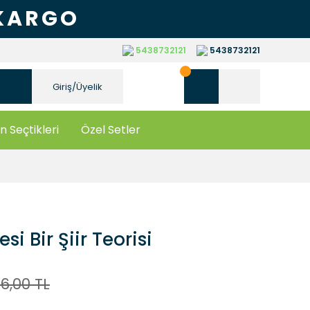
 KARGO
5438732121
5438732121
Giriş/Üyelik
n Seçtikleri
Özel Setler
i Bir Şiir Teorisi
16,00 TL