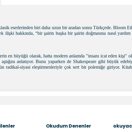
lan klasik eserlerinden biri daha uzun bir aradan sonra Türkçede. Bloom 
cek ilişki hakkında, “bir şairin başka bir şairin doğmasına nasıl yardım 
erin en büyüğü olarak, hatta modern anlamda "insanı icat eden kişi" o
e aştığını anlatıyor. Bunu yaparken de Shakespeare gibi büyük edebiya
radikal-siyasi eleştirmenleriyle çok sert bir polemiğe giriyor. Kit
e diğer konularda yetersiz gördüğünüz noktaları öneri formunu kullanara
Bu ürüne ilk yorumu siz yapın!
Şîrove Bike
lenler
Okudum Denenler
okuyac