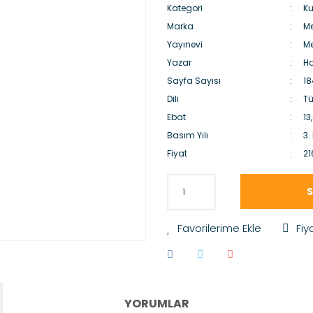
Kategori
Ku
Marka
Me
Yayınevi
Me
Yazar
Ha
Sayfa Sayısı
18
Dili
Tü
Ebat
13
Basım Yılı
3.
Fiyat
21
S
Fiy
YORUMLAR