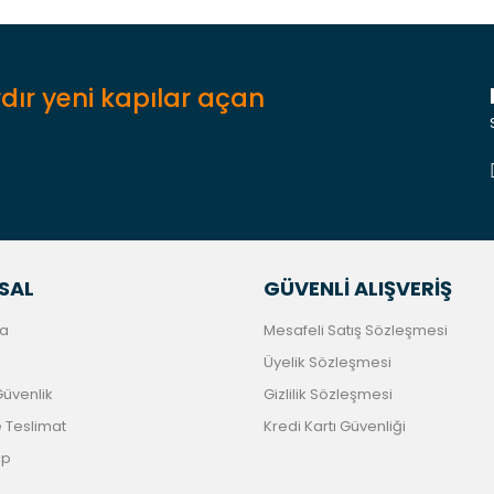
dır yeni kapılar açan
Gönder
SAL
GÜVENLİ ALIŞVERİŞ
a
Mesafeli Satış Sözleşmesi
Üyelik Sözleşmesi
 Güvenlik
Gizlilik Sözleşmesi
Teslimat
Kredi Kartı Güvenliği
ip