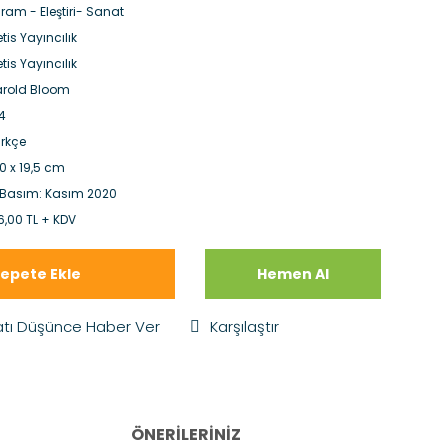
ram - Eleştiri- Sanat
tis Yayıncılık
tis Yayıncılık
rold Bloom
4
rkçe
,0 x 19,5 cm
 Basım: Kasım 2020
6,00 TL + KDV
epete Ekle
Hemen Al
atı Düşünce Haber Ver
Karşılaştır
ÖNERILERINIZ