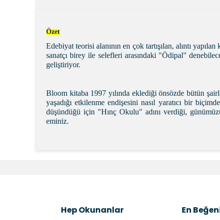
Özet
Edebiyat teorisi alanının en çok tartışılan, alıntı yapı
sanatçı birey ile selefleri arasındaki "Ödipal" denebile
geliştiriyor.
Bloom kitaba 1997 yılında eklediği önsözde bütün şairl
yaşadığı etkilenme endişesini nasıl yaratıcı bir biçimd
düşündüğü için "Hınç Okulu" adını verdiği, günümüzün 
eminiz.
Bu ürünün fiyat bilgisi, resim, ürün açıklamalarında v
Görüş ve önerileriniz için teşekkür ederiz.
Ürün resmi kalitesiz, bozuk veya görüntülenemiyor.
Ürün açıklamasında eksik bilgiler bulunuyor.
Hep Okunanlar
En Beğeni
Ürün bilgilerinde hatalar bulunuyor.