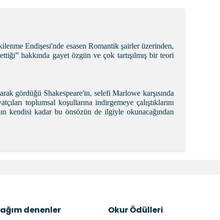
Etkilenme Endişesi'nde esasen Romantik şairler üzerinden,
ettiği” hakkında gayet özgün ve çok tartışılmış bir teori
larak gördüğü Shakespeare'in, selefi Marlowe karşısında
tçıları toplumsal koşullarına indirgemeye çalıştıklarını
abın kendisi kadar bu önsözün de ilgiyle okunacağından
k tarafımıza iletebilirsiniz.
ağım denenler
Okur Ödülleri