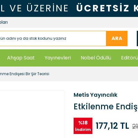
TL VE ÜZERİNE
ÜCRETSİZ
ları
ARA
Ahşap Saat
Yayınevleri
Nobel Ödüllü
Editörü
enme Endişesi Bir Şiir Teorisi
Metis Yayıncılık
Etkilenme Endişes
%18
177,12 TL
2
İndirim