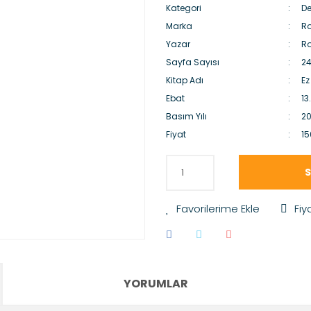
Kategori
D
Marka
Ro
Yazar
Ro
Sayfa Sayısı
2
Kitap Adı
Ez
Ebat
13
Basım Yılı
20
Fiyat
15
S
Fiy
YORUMLAR