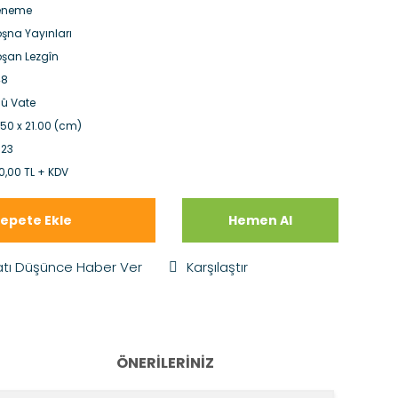
eneme
şna Yayınları
şan Lezgîn
48
 û Vate
.50 x 21.00 (cm)
23
0,00 TL + KDV
epete Ekle
Hemen Al
atı Düşünce Haber Ver
Karşılaştır
ÖNERILERINIZ