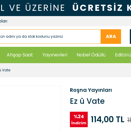
TL VE ÜZERİNE
ÜCRETSİZ
ları
ARA
Ahşap Saat
Yayınevleri
Nobel Ödüllü
Editörü
û Vate
Roşna Yayınları
Ez û Vate
%24
114,00 TL
1
İndirim