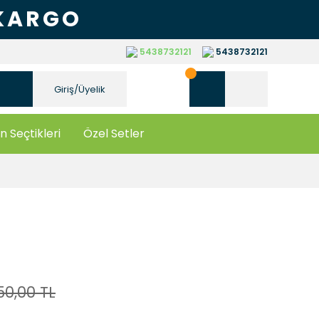
 KARGO
5438732121
5438732121
Giriş/Üyelik
n Seçtikleri
Özel Setler
50,00 TL