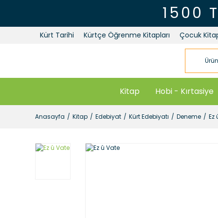
1500 
Kürt Tarihi
Kürtçe Öğrenme Kitapları
Çocuk Kitap
Kitap
Hobi - Kırtasiye
Anasayfa
Kitap
Edebiyat
Kürt Edebiyatı
Deneme
Ez 