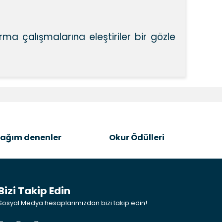
rma çalışmalarına eleştiriler bir gözle
k tarafımıza iletebilirsiniz.
ağım denenler
Okur Ödülleri
Bizi Takip Edin
Sosyal Medya hesaplarımızdan bizi takip edin!