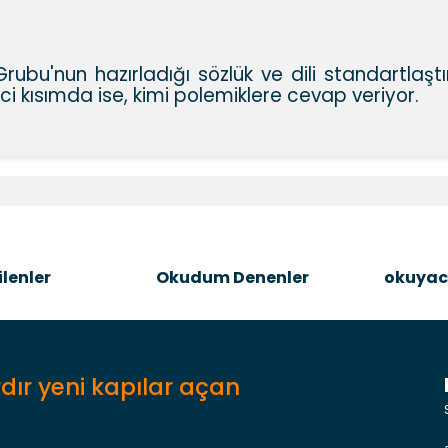
Grubu'nun hazırladığı sözlük ve dili standartlaştı
inci kısımda ise, kimi polemiklere cevap veriyor.
e diğer konularda yetersiz gördüğünüz noktaları öneri formunu kullanara
Bu ürüne ilk yorumu siz yapın!
Şîrove Bike
lenler
Okudum Denenler
okuyac
dır yeni kapılar açan