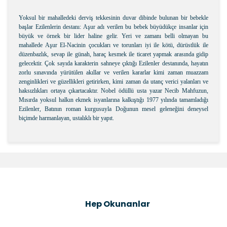
Yoksul bir mahalledeki derviş tekkesinin duvar dibinde bulunan bir bebekle
başlar Ezilenlerin destanı: Aşur adı verilen bu bebek büyüdükçe insanlar için
büyük ve örnek bir lider haline gelir. Yeri ve zamanı belli olmayan bu
mahallede Aşur El-Nacinin çocukları ve torunları iyi ile kötü, dürüstlük ile
düzenbazlık, sevap ile günah, haraç kesmek ile ticaret yapmak arasında gidip
gelecektir. Çok sayıda karakterin sahneye çıktığı Ezilenler destanında, hayatın
zorlu sınavında yürütülen akıllar ve verilen kararlar kimi zaman muazzam
zenginlikleri ve güzellikleri getirirken, kimi zaman da utanç verici yalanları ve
haksızlıkları ortaya çıkartacaktır. Nobel ödüllü usta yazar Necib Mahfuzun,
Mısırda yoksul halkın ekmek isyanlarına kalkıştığı 1977 yılında tamamladığı
Ezilenler, Batının roman kurgusuyla Doğunun mesel geleneğini deneysel
biçimde harmanlayan, ustalıklı bir yapıt.
Bu ürünün fiyat bilgisi, resim, ürün açıklamalarında ve
diğer konularda yetersiz gördüğünüz noktaları öneri
Bu ürüne ilk yorumu siz yapın!
formunu kullanarak tarafımıza iletebilirsiniz.
Görüş ve önerileriniz için teşekkür ederiz.
Şîrove Bike
Ürün resmi kalitesiz, bozuk veya görüntülenemiyor.
Hep Okunanlar
Ürün açıklamasında eksik bilgiler bulunuyor.
Ürün bilgilerinde hatalar bulunuyor.