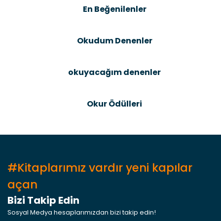
En Beğenilenler
Ürün fiyatı diğer sitelerden daha pahalı.
Bu ürüne benzer farklı alternatifler olmalı.
Okudum Denenler
okuyacağım denenler
Gönder
Okur Ödülleri
#Kitaplarımız vardır yeni kapılar
açan
Bizi Takip Edin
Sosyal Medya hesaplarımızdan bizi takip edin!