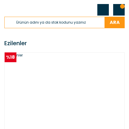
ARA
Ezilenler
%18