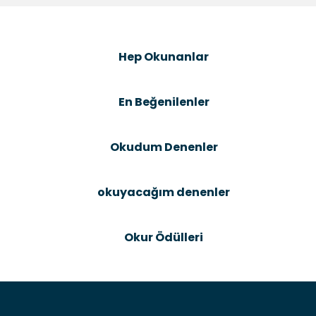
Görüş ve önerileriniz için teşekkür ederiz.
Şîrove Bike
Ürün resmi kalitesiz, bozuk veya görüntülenemiyor.
Hep Okunanlar
Ürün açıklamasında eksik bilgiler bulunuyor.
Ürün bilgilerinde hatalar bulunuyor.
En Beğenilenler
Ürün fiyatı diğer sitelerden daha pahalı.
Bu ürüne benzer farklı alternatifler olmalı.
Okudum Denenler
okuyacağım denenler
Gönder
Okur Ödülleri