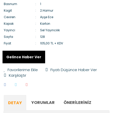
Basnum
1
Kagit
2.Hamur
Ceviren
Ayşe Ece
Kapak
Karton
Yayinci
Sel Yayıncılık
Sayfa
128
Fiyat
105,00 TL + KDV
Gelince Haber Ver
Fiyatı Düşünce Haber Ver
Karşılaştır
YORUMLAR
ÖNERILERINIZ
DETAY