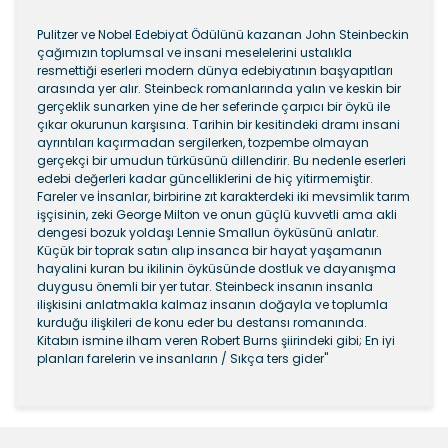
Pulitzer ve Nobel Edebiyat Ödülünü kazanan John Steinbeckin
çağımızın toplumsal ve insani meselelerini ustalıkla
resmettiği eserleri modern dünya edebiyatının başyapıtları
arasında yer alır. Steinbeck romanlarında yalın ve keskin bir
gerçeklik sunarken yine de her seferinde çarpıcı bir öykü ile
çıkar okurunun karşısına. Tarihin bir kesitindeki dramı insani
ayrıntıları kaçırmadan sergilerken, tozpembe olmayan
gerçekçi bir umudun türküsünü dillendirir. Bu nedenle eserleri
edebi değerleri kadar güncelliklerini de hiç yitirmemiştir.
Fareler ve İnsanlar, birbirine zıt karakterdeki iki mevsimlik tarım
işçisinin, zeki George Milton ve onun güçlü kuvvetli ama akli
dengesi bozuk yoldaşı Lennie Smallun öyküsünü anlatır.
Küçük bir toprak satın alıp insanca bir hayat yaşamanın
hayalini kuran bu ikilinin öyküsünde dostluk ve dayanışma
duygusu önemli bir yer tutar. Steinbeck insanın insanla
ilişkisini anlatmakla kalmaz insanın doğayla ve toplumla
kurduğu ilişkileri de konu eder bu destansı romanında.
Kitabın ismine ilham veren Robert Burns şiirindeki gibi; En iyi
planları farelerin ve insanların / Sıkça ters gider"
Bu ürünün fiyat bilgisi, resim, ürün açıklamalarında ve
diğer konularda yetersiz gördüğünüz noktaları öneri
Bu ürüne ilk yorumu siz yapın!
formunu kullanarak tarafımıza iletebilirsiniz.