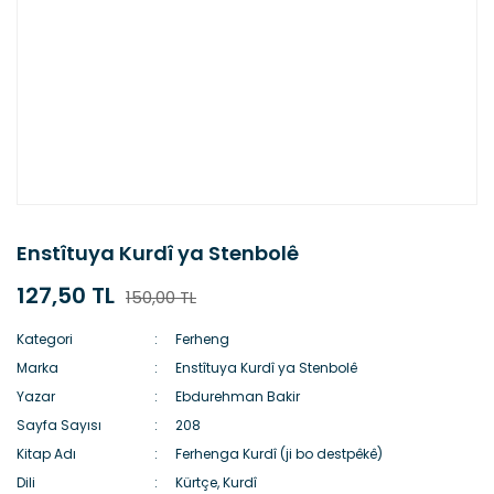
Enstîtuya Kurdî ya Stenbolê
127,50 TL
150,00 TL
Kategori
Ferheng
Marka
Enstîtuya Kurdî ya Stenbolê
Yazar
Ebdurehman Bakir
Sayfa Sayısı
208
Kitap Adı
Ferhenga Kurdî (ji bo destpêkê)
Dili
Kürtçe, Kurdî