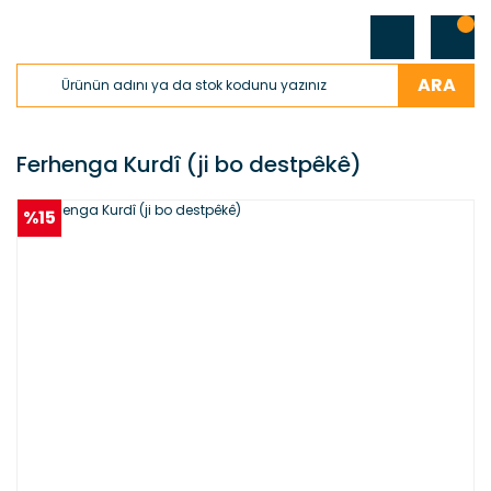
ARA
Ferhenga Kurdî (ji bo destpêkê)
%15