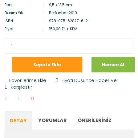
Ebat
9,5 x 13,5 cm
Basım Yılı
Berfanbar 2019
ISBN
978-975-62827-6-2
Fiyat
150,00 TL + KDV
Sepete Ekle
Hemen Al
Fiyatı Düşünce Haber Ver
Karşılaştır
YORUMLAR
ÖNERILERINIZ
DETAY