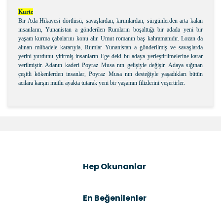
Kurte
Bir Ada Hikayesi dörtlüsü, savaşlardan, kırımlardan, sürgünlerden arta kalan
insanların, Yunanistan a gönderilen Rumların boşalttığı bir adada yeni bir
yaşam kurma çabalarını konu alır. Umut romanın baş kahramanıdır. Lozan da
alınan mübadele kararıyla, Rumlar Yunanistan a gönderilmiş ve savaşlarda
yerini yurdunu yitirmiş insanların Ege deki bu adaya yerleştirilmelerine karar
verilmiştir. Adanın kaderi Poyraz Musa nın gelişiyle değişir. Adaya sığınan
çeşitli kökenlerden insanlar, Poyraz Musa nın desteğiyle yaşadıkları bütün
acılara karşın mutlu ayakta tutarak yeni bir yaşamın filizlerini yeşertirler.
Bu ürünün fiyat bilgisi, resim, ürün açıklamalarında ve
diğer konularda yetersiz gördüğünüz noktaları öneri
Bu ürüne ilk yorumu siz yapın!
formunu kullanarak tarafımıza iletebilirsiniz.
Görüş ve önerileriniz için teşekkür ederiz.
Şîrove Bike
Ürün resmi kalitesiz, bozuk veya görüntülenemiyor.
Hep Okunanlar
Ürün açıklamasında eksik bilgiler bulunuyor.
Ürün bilgilerinde hatalar bulunuyor.
En Beğenilenler
Ürün fiyatı diğer sitelerden daha pahalı.
Bu ürüne benzer farklı alternatifler olmalı.