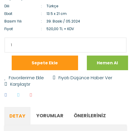
Dili
Türkçe
Ebat
13.5 x 21 cm
Basım Yılı
39. Baskı / 05.2024
Fiyat
520,00 TL + KDV
Sepete Ekle
Hemen Al
Fiyatı Düşünce Haber Ver
Karşılaştır
YORUMLAR
ÖNERILERINIZ
DETAY