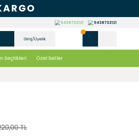
 KARGO
5438732121
5438732121
Giriş/Üyelik
n Seçtikleri
Özel Setler
220,00 TL