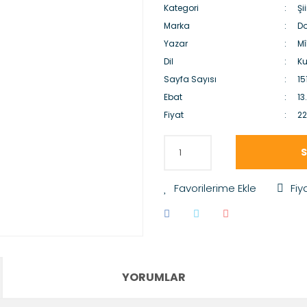
Kategori
Şii
Marka
Do
Yazar
M
Dil
Ku
Sayfa Sayısı
15
Ebat
13
Fiyat
22
S
Fiy
YORUMLAR