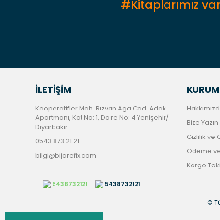
#Kitaplarımız var
İLETİŞİM
KURUM
Kooperatifler Mah. Rızvan Aga Cad. Adak
Hakkımızd
Apartmanı, Kat No: 1, Daire No: 4 Yenişehir/
Bize Yazın
Diyarbakır
Gizlilik ve
0543 873 21 21
Ödeme ve 
bilgi@bijarefix.com
Kargo Tak
5438732121
5438732121
© Tü