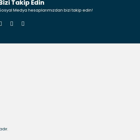
Bizi Takip Edin
Sosyal Medya hesaplarımızdan bizi takip edin!
adır.