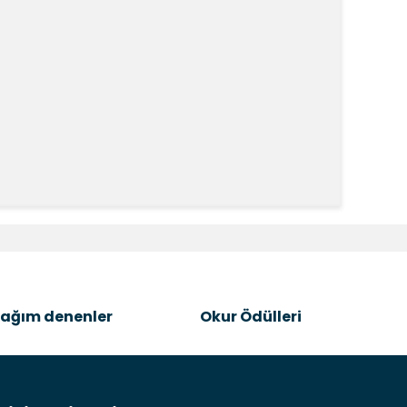
k tarafımıza iletebilirsiniz.
ağım denenler
Okur Ödülleri