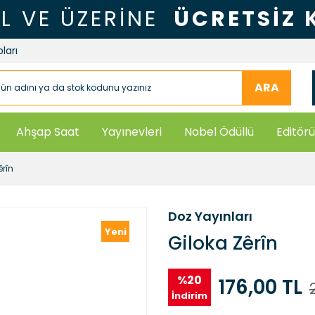
TL VE ÜZERİNE
ÜCRETSİZ
ları
ARA
Ahşap Saat
Yayınevleri
Nobel Ödüllü
Editörü
êrîn
Doz Yayınları
Yeni
Giloka Zêrîn
%20
176,00 TL
İndirim