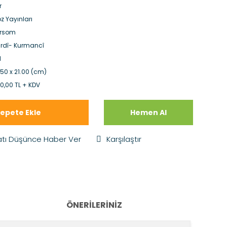
r
z Yayınları
îrsom
rdî- Kurmancî
1
.50 x 21.00 (cm)
0,00 TL + KDV
epete Ekle
Hemen Al
atı Düşünce Haber Ver
Karşılaştır
ÖNERILERINIZ