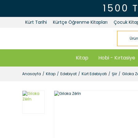
1500 
Kürt Tarihi
Kürtçe Öğrenme Kitapları
Çocuk Kitap
Kitap
Hobi - Kırtasiye
Anasayfa
Kitap
Edebiyat
Kürt Edebiyatı
Şiir
Giloka Z