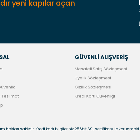
dır yeni kapılar açan
Gönder
SAL
GÜVENLİ ALIŞVERİŞ
a
Mesafeli Satış Sözleşmesi
Üyelik Sözleşmesi
 Güvenlik
Gizlilik Sözleşmesi
Teslimat
Kredi Kartı Güvenliği
ip
m hakları saklıdır. Kredi kartı bilgileriniz 256bit SSL sertifikası ile korunmakt