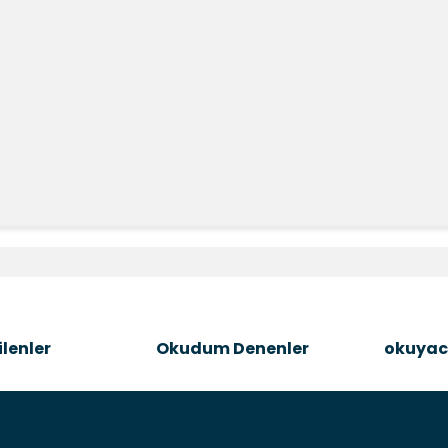
e diğer konularda yetersiz gördüğünüz noktaları öneri formunu kullanara
Bu ürüne ilk yorumu siz yapın!
Şîrove Bike
lenler
Okudum Denenler
okuyac