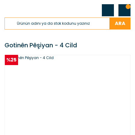
ARA
Gotinên Pêşiyan - 4 Cild
%25