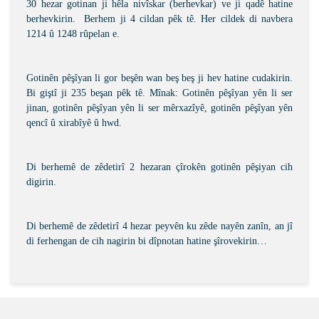
30 hezar gotinan ji hêla nivîskar (berhevkar) ve ji qadê hatine
berhevkirin.
Berhem ji 4 cildan pêk tê. Her cildek di navbera
1214 û 1248 rûpelan e.
Gotinên pêşîyan li gor beşên wan beş beş ji hev hatine cudakirin.
Bi giştî ji 235 beşan pêk tê. Mînak: Gotinên pêşîyan yên li ser
jinan, gotinên pêşîyan yên li ser mêrxazîyê, gotinên pêşîyan yên
qencî û xirabîyê û hwd.
Di berhemê de zêdetirî 2 hezaran çîrokên gotinên pêşiyan cih
digirin.
Di berhemê de zêdetirî 4 hezar peyvên ku zêde nayên zanîn, an jî
di ferhengan de cih nagirin bi dîpnotan hatine şîrovekirin…
Bu ürünün fiyat bilgisi, resim, ürün açıklamalarında ve
diğer konularda yetersiz gördüğünüz noktaları öneri
Bu ürüne ilk yorumu siz yapın!
formunu kullanarak tarafımıza iletebilirsiniz.