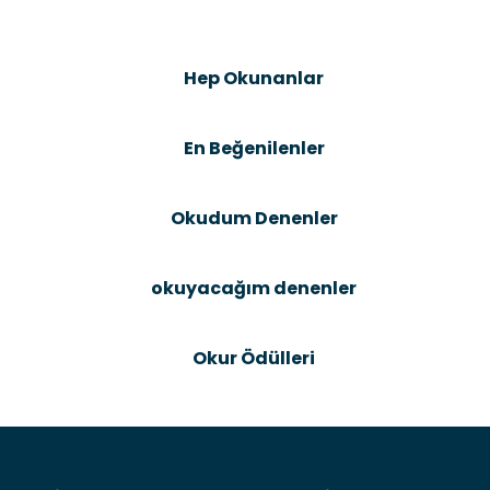
Görüş ve önerileriniz için teşekkür ederiz.
Şîrove Bike
Ürün resmi kalitesiz, bozuk veya görüntülenemiyor.
Hep Okunanlar
Ürün açıklamasında eksik bilgiler bulunuyor.
Ürün bilgilerinde hatalar bulunuyor.
En Beğenilenler
Ürün fiyatı diğer sitelerden daha pahalı.
Bu ürüne benzer farklı alternatifler olmalı.
Okudum Denenler
okuyacağım denenler
Gönder
Okur Ödülleri