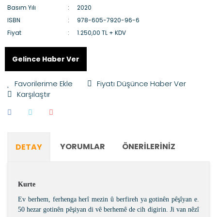
Basım Yılı
2020
ISBN
978-605-7920-96-6
Fiyat
1.250,00 TL + KDV
Gelince Haber Ver
Fiyatı Düşünce Haber Ver
Karşılaştır
YORUMLAR
ÖNERILERINIZ
DETAY
Kurte
Ev berhem, ferhenga herî mezin û berfireh ya gotinên pêşîyan e.
50 hezar gotinên pêşiyan di vê berhemê de cih digirin. Ji van nêzî