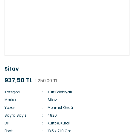
Sîtav
937,50 TL
1.250,00 TL
Kategori
Kürt Edebiyatı
Marka
Sîtav
Yazar
Mehmet Öncü
Sayfa Sayısı
4826
Dili
Kürtçe, Kurdî
Ebat
13,5 x 21,0 Cm