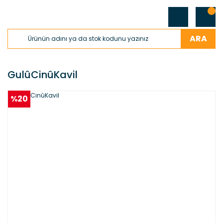
ARA
GulûCinûKavil
%20