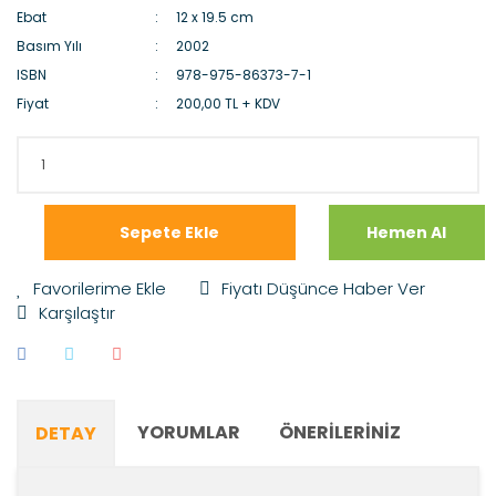
Ebat
12 x 19.5 cm
Basım Yılı
2002
ISBN
978-975-86373-7-1
Fiyat
200,00 TL + KDV
Sepete Ekle
Hemen Al
Fiyatı Düşünce Haber Ver
Karşılaştır
YORUMLAR
ÖNERILERINIZ
DETAY