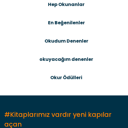
Ürün resmi kalitesiz, bozuk veya görüntülenemiyor.
Hep Okunanlar
Ürün açıklamasında eksik bilgiler bulunuyor.
Ürün bilgilerinde hatalar bulunuyor.
En Beğenilenler
Ürün fiyatı diğer sitelerden daha pahalı.
Bu ürüne benzer farklı alternatifler olmalı.
Okudum Denenler
okuyacağım denenler
Gönder
Okur Ödülleri
#Kitaplarımız vardır yeni kapılar
açan