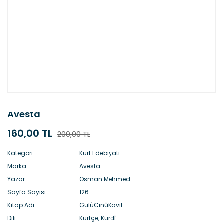
Avesta
160,00 TL
200,00 TL
Kategori
Kürt Edebiyatı
Marka
Avesta
Yazar
Osman Mehmed
Sayfa Sayısı
126
Kitap Adı
GulûCinûKavil
Dili
Kürtçe, Kurdî