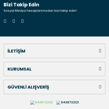
Bizi Takip Edin
Sosyal Medya hesaplarımızdan bizi takip edin!
İLETİŞİM
KURUMSAL
GÜVENLİ ALIŞVERİŞ
5438732121
5438732121