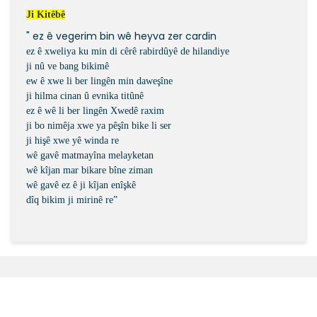
Ji Kitêbê
" ez ê vegerim bin wê heyva zer cardin
ez ê xweliya ku min di cêrê rabirdûyê de hilandiye
ji nû ve bang bikimê
ew ê xwe li ber lingên min daweşîne
ji hilma cinan û evnika titûnê
ez ê wê li ber lingên Xwedê raxim
ji bo nimêja xwe ya pêşîn bike li ser
ji hişê xwe yê winda re
wê gavê matmayîna melayketan
wê kîjan mar bikare bîne ziman
wê gavê ez ê ji kîjan enîşkê
dîq bikim ji mirinê re”
Bu ürünün fiyat bilgisi, resim, ürün açıklamalarında ve
diğer konularda yetersiz gördüğünüz noktaları öneri
Bu ürüne ilk yorumu siz yapın!
formunu kullanarak tarafımıza iletebilirsiniz.
Görüş ve önerileriniz için teşekkür ederiz.
Şîrove Bike