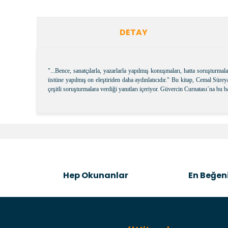
DETAY
"...Bence, sanatçılarla, yazarlarla yapılmış konuşmaları, hatta soruşturm
üstüne yapılmış on eleştiriden daha aydınlatıcıdır." Bu kitap, Cemal Süreya
çeşitli soruşturmalara verdiği yanıtları içeriyor. Güvercin Curnatası´na bu 
Bu ürünün fiyat bilgisi, resim, ürün açıklamalarında v
Görüş ve önerileriniz için teşekkür ederiz.
Ürün resmi kalitesiz, bozuk veya görüntülenemiyor.
Ürün açıklamasında eksik bilgiler bulunuyor.
Hep Okunanlar
En Beğeni
Ürün bilgilerinde hatalar bulunuyor.
Ürün fiyatı diğer sitelerden daha pahalı.
Bu ürüne benzer farklı alternatifler olmalı.