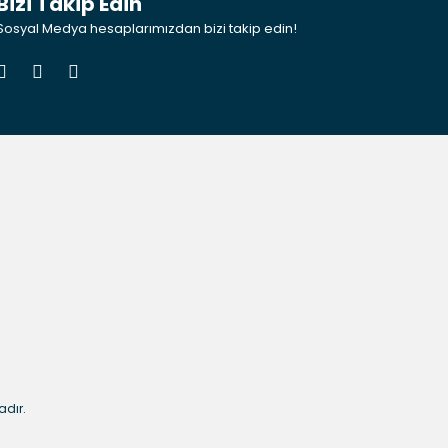
Bizi Takip Edin
Sosyal Medya hesaplarımızdan bizi takip edin!
adır.