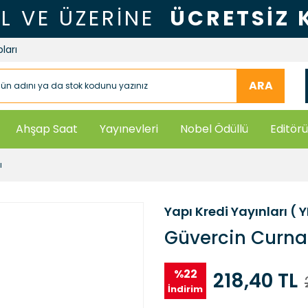
TL VE ÜZERİNE
ÜCRETSİZ
ları
ARA
Ahşap Saat
Yayınevleri
Nobel Ödüllü
Editörü
ı
Yapı Kredi Yayınları ( 
Güvercin Curna
%22
218,40 TL
İndirim