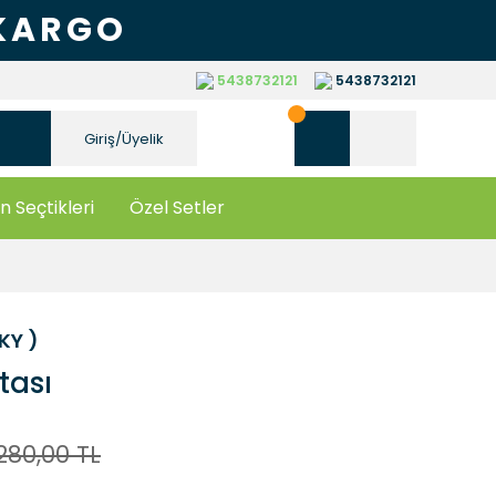
 KARGO
5438732121
5438732121
Giriş/Üyelik
n Seçtikleri
Özel Setler
YKY )
tası
280,00 TL