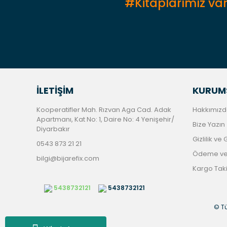
#Kitaplarımız var
İLETİŞİM
KURUM
Kooperatifler Mah. Rızvan Aga Cad. Adak
Hakkımızd
Apartmanı, Kat No: 1, Daire No: 4 Yenişehir/
Bize Yazın
Diyarbakır
Gizlilik ve
0543 873 21 21
Ödeme ve 
bilgi@bijarefix.com
Kargo Tak
5438732121
5438732121
© Tü