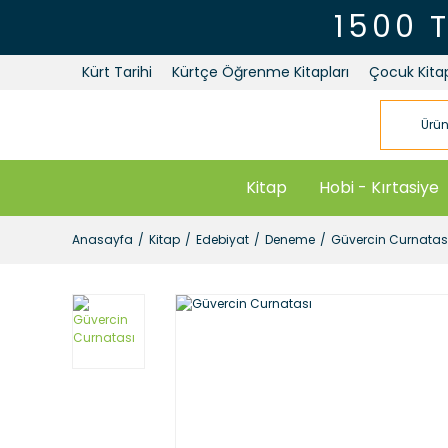
1500 
Kürt Tarihi
Kürtçe Öğrenme Kitapları
Çocuk Kitap
Kitap
Hobi - Kırtasiye
Anasayfa
Kitap
Edebiyat
Deneme
Güvercin Curnatas