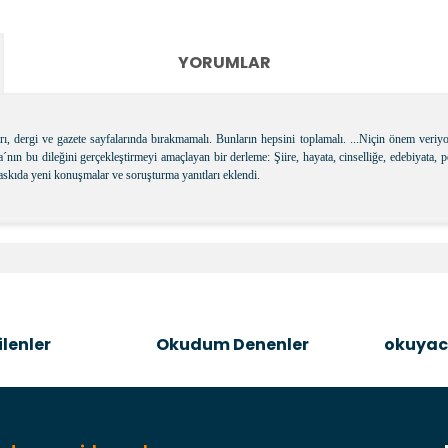
YORUMLAR
aları, dergi ve gazete sayfalarında bırakmamalı. Bunların hepsini toplamalı. ...Niçin önem ve
´nın bu dileğini gerçekleştirmeyi amaçlayan bir derleme: Şiire, hayata, cinselliğe, edebiyata, 
baskıda yeni konuşmalar ve soruşturma yanıtları eklendi.
e diğer konularda yetersiz gördüğünüz noktaları öneri formunu kullanara
Bu ürüne ilk yorumu siz yapın!
Şîrove Bike
lenler
Okudum Denenler
okuyac