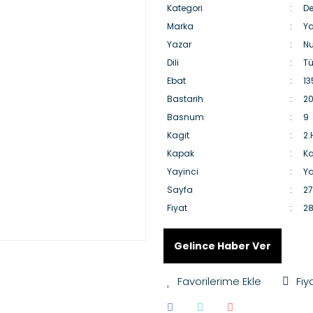
Kategori
D
Marka
Ya
Yazar
Nu
Dili
Tü
Ebat
13
Bastarih
20
Basnum
9
Kagit
2
Kapak
Ka
Yayinci
Ya
Sayfa
2
Fiyat
28
Gelince Haber Ver
Fiy