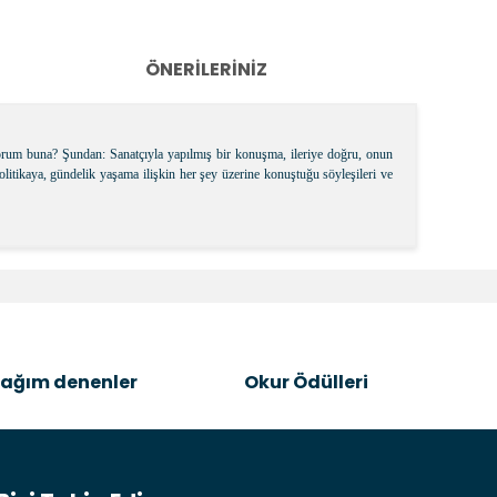
ÖNERILERINIZ
riyorum buna? Şundan: Sanatçıyla yapılmış bir konuşma, ileriye doğru, onun
politikaya, gündelik yaşama ilişkin her şey üzerine konuştuğu söyleşileri ve
k tarafımıza iletebilirsiniz.
ağım denenler
Okur Ödülleri