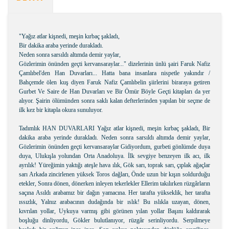
"Yağız atlar kişnedi, meşin kırbaç şakladı,
Bir dakika araba yerinde durakladı.
Neden sonra sarsıldı altımda demir yaylar,
Gözlerimin önünden geçti kervansaraylar..." dizelerinin ünlü şairi Faruk Nafiz
Çamlıbel'den Han Duvarları... Hatta bana insanlara nispetle yakındır /
Bahçemde ölen kuş diyen Faruk Nafiz Çamlıbelin şiirlerini biraraya getiren
Gurbet Ve Saire de Han Duvarları ve Bir Ömür Böyle Geçti kitapları da yer
alıyor. Şairin ölümünden sonra saklı kalan defterlerinden yapılan bir seçme de
ilk kez bir kitapla okura sunuluyor.
Tadımlık HAN DUVARLARI Yağız atlar kişnedi, meşin kırbaç şakladı, Bir
dakika araba yerinde durakladı. Neden sonra sarsıldı altımda demir yaylar,
Gözlerimin önünden geçti kervansaraylar Gidiyordum, gurbeti gönlümde duya
duya, Ulukışla yolundan Orta Anadoluya. İlk sevgiye benzeyen ilk acı, ilk
ayrılık! Yüreğimin yaktığı ateşle hava ılık, Gök sarı, toprak sarı, çıplak ağaçlar
sarı Arkada zincirlenen yüksek Toros dağları, Önde uzun bir kışın soldurduğu
etekler, Sonra dönen, dönerken inleyen tekerlekler Ellerim takılırken rüzgârların
saçına Asıldı arabamız bir dağın yamacına. Her tarafta yükseklik, her tarafta
ıssızlık, Yalnız arabacının dudağında bir ıslık! Bu ıslıkla uzayan, dönen,
kıvrılan yollar, Uykuya varmış gibi görünen yılan yollar Başını kaldırarak
boşluğu dinliyordu, Gökler bulutlanıyor, rüzgâr serinliyordu. Serpilmeye