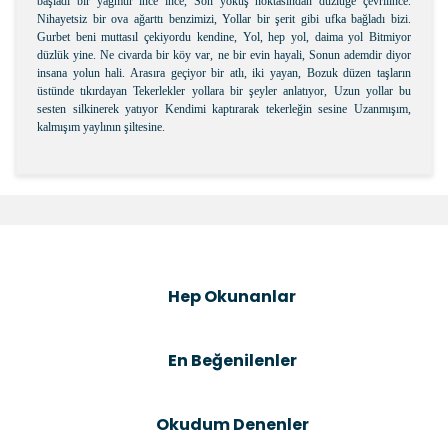
başladı bir yağmur ince ince, Son yokuş noktasından düzlüğe çevrilince.
Nihayetsiz bir ova ağarttı benzimizi, Yollar bir şerit gibi ufka bağladı bizi.
Gurbet beni muttasıl çekiyordu kendine, Yol, hep yol, daima yol Bitmiyor
düzlük yine. Ne civarda bir köy var, ne bir evin hayali, Sonun ademdir diyor
insana yolun hali. Arasıra geçiyor bir atlı, iki yayan, Bozuk düzen taşların
üstünde tıkırdayan Tekerlekler yollara bir şeyler anlatıyor, Uzun yollar bu
sesten silkinerek yatıyor Kendimi kaptırarak tekerleğin sesine Uzanmışım,
kalmışım yaylının şiltesine.
Bu ürünün fiyat bilgisi, resim, ürün açıklamalarında ve
diğer konularda yetersiz gördüğünüz noktaları öneri
Bu ürüne ilk yorumu siz yapın!
formunu kullanarak tarafımıza iletebilirsiniz.
Görüş ve önerileriniz için teşekkür ederiz.
Şîrove Bike
Ürün resmi kalitesiz, bozuk veya görüntülenemiyor.
Hep Okunanlar
Ürün açıklamasında eksik bilgiler bulunuyor.
Ürün bilgilerinde hatalar bulunuyor.
En Beğenilenler
Ürün fiyatı diğer sitelerden daha pahalı.
Bu ürüne benzer farklı alternatifler olmalı.
Okudum Denenler