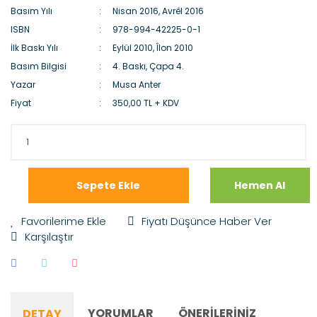
Basım Yılı
Nisan 2016, Avrêl 2016
ISBN
978-994-42225-0-1
İlk Baskı Yılı
Eylül 2010, Îlon 2010
Basım Bilgisi
4. Baskı, Çapa 4.
Yazar
Musa Anter
Fiyat
350,00 TL + KDV
Sepete Ekle
Hemen Al
Fiyatı Düşünce Haber Ver
Karşılaştır
YORUMLAR
ÖNERILERINIZ
DETAY