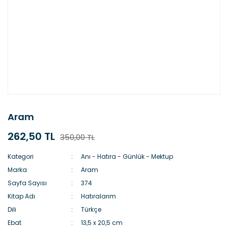
Aram
262,50 TL
350,00 TL
Kategori
Anı - Hatıra - Günlük - Mektup
Marka
Aram
Sayfa Sayısı
374
Kitap Adı
Hatıralarım
Dili
Türkçe
Ebat
13,5 x 20,5 cm