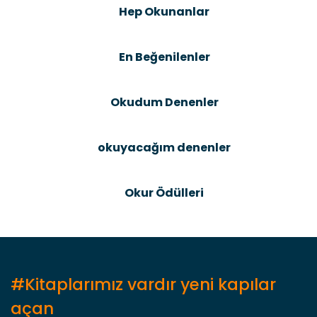
Ürün resmi kalitesiz, bozuk veya görüntülenemiyor.
Hep Okunanlar
Ürün açıklamasında eksik bilgiler bulunuyor.
Ürün bilgilerinde hatalar bulunuyor.
En Beğenilenler
Ürün fiyatı diğer sitelerden daha pahalı.
Bu ürüne benzer farklı alternatifler olmalı.
Okudum Denenler
okuyacağım denenler
Gönder
Okur Ödülleri
#Kitaplarımız vardır yeni kapılar
açan