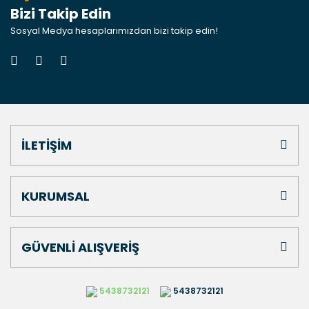
Bizi Takip Edin
Sosyal Medya hesaplarımızdan bizi takip edin!
İLETİŞİM
KURUMSAL
GÜVENLİ ALIŞVERİŞ
5438732121
5438732121