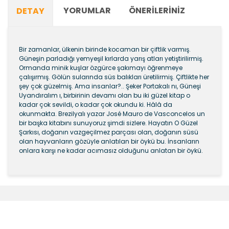
YORUMLAR
ÖNERILERINIZ
DETAY
Bir zamanlar, ülkenin birinde kocaman bir çiftlik varmış.
Güneşin parladığı yemyeşil kırlarda yarış atları yetiştirilirmiş.
Ormanda minik kuşlar özgürce şakımayı öğrenmeye
çalışırmış. Gölün sularında süs balıkları üretilirmiş. Çiftlikte her
şey çok güzelmiş. Ama insanlar?.. Şeker Portakalı nı, Güneşi
Uyandıralım ı, birbirinin devamı olan bu iki güzel kitap o
kadar çok sevildi, o kadar çok okundu ki. Hâlâ da
okunmakta. Brezilyalı yazar José Mauro de Vasconcelos un
bir başka kitabını sunuyoruz şimdi sizlere. Hayatın O Güzel
Şarkısı, doğanın vazgeçilmez parçası olan, doğanın süsü
olan hayvanların gözüyle anlatılan bir öykü bu. İnsanların
onlara karşı ne kadar acımasız olduğunu anlatan bir öykü.
Bu ürünün fiyat bilgisi, resim, ürün açıklamalarında ve
diğer konularda yetersiz gördüğünüz noktaları öneri
Bu ürüne ilk yorumu siz yapın!
formunu kullanarak tarafımıza iletebilirsiniz.
Görüş ve önerileriniz için teşekkür ederiz.
Şîrove Bike