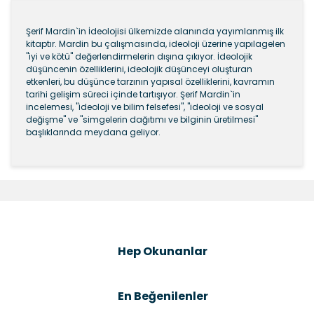
Şerif Mardin`in İdeolojisi ülkemizde alanında yayımlanmış ilk
kitaptır. Mardin bu çalışmasında, ideoloji üzerine yapılagelen
"iyi ve kötü" değerlendirmelerin dışına çıkıyor. İdeolojik
düşüncenin özelliklerini, ideolojik düşünceyi oluşturan
etkenleri, bu düşünce tarzının yapısal özelliklerini, kavramın
tarihi gelişim süreci içinde tartışıyor. Şerif Mardin`in
incelemesi, "ideoloji ve bilim felsefesi", "ideoloji ve sosyal
değişme" ve "simgelerin dağıtımı ve bilginin üretilmesi"
başlıklarında meydana geliyor.
Bu ürünün fiyat bilgisi, resim, ürün açıklamalarında ve
diğer konularda yetersiz gördüğünüz noktaları öneri
Bu ürüne ilk yorumu siz yapın!
formunu kullanarak tarafımıza iletebilirsiniz.
Görüş ve önerileriniz için teşekkür ederiz.
Şîrove Bike
Ürün resmi kalitesiz, bozuk veya görüntülenemiyor.
Hep Okunanlar
Ürün açıklamasında eksik bilgiler bulunuyor.
Ürün bilgilerinde hatalar bulunuyor.
En Beğenilenler
Ürün fiyatı diğer sitelerden daha pahalı.