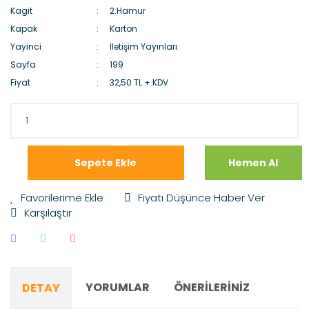
Kagit
2.Hamur
Kapak
Karton
Yayinci
İletişim Yayınları
Sayfa
199
Fiyat
32,50 TL + KDV
Sepete Ekle
Hemen Al
Fiyatı Düşünce Haber Ver
Karşılaştır
YORUMLAR
ÖNERILERINIZ
DETAY