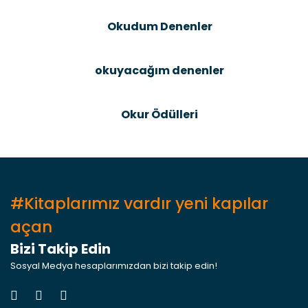
Bu ürüne benzer farklı alternatifler olmalı.
Okudum Denenler
okuyacağım denenler
Gönder
Okur Ödülleri
#Kitaplarımız vardır yeni kapılar
açan
Bizi Takip Edin
Sosyal Medya hesaplarımızdan bizi takip edin!