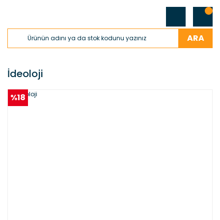
ARA
İdeoloji
%18