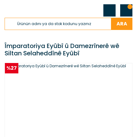
ARA
Împaratoriya Eyûbî û Damezrînerê wê
Siltan Selaheddînê Eyûbî
%27