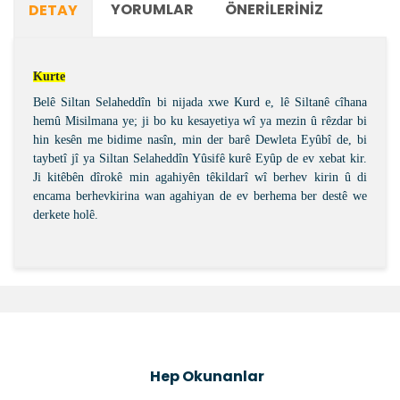
YORUMLAR
ÖNERILERINIZ
DETAY
Kurte
Belê Siltan Selaheddîn bi nijada xwe Kurd e, lê Siltanê cîhana
hemû Misilmana ye; ji bo ku kesayetiya wî ya mezin û rêzdar bi
hin kesên me bidime nasîn, min der barê Dewleta Eyûbî de, bi
taybetî jî ya Siltan Selaheddîn Yûsifê kurê Eyûp de ev xebat kir.
Ji kitêbên dîrokê min agahiyên têkildarî wî berhev kirin û di
encama berhevkirina wan agahiyan de ev berhema ber destê we
derkete holê.
Bu ürünün fiyat bilgisi, resim, ürün açıklamalarında ve
diğer konularda yetersiz gördüğünüz noktaları öneri
Bu ürüne ilk yorumu siz yapın!
formunu kullanarak tarafımıza iletebilirsiniz.
Görüş ve önerileriniz için teşekkür ederiz.
Şîrove Bike
Ürün resmi kalitesiz, bozuk veya görüntülenemiyor.
Hep Okunanlar
Ürün açıklamasında eksik bilgiler bulunuyor.