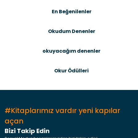
Ürün bilgilerinde hatalar bulunuyor.
En Beğenilenler
Ürün fiyatı diğer sitelerden daha pahalı.
Bu ürüne benzer farklı alternatifler olmalı.
Okudum Denenler
okuyacağım denenler
Gönder
Okur Ödülleri
#Kitaplarımız vardır yeni kapılar
açan
Bizi Takip Edin