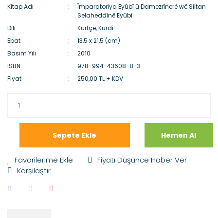
Kitap Adı
Împaratoriya Eyûbî û Damezrînerê wê Siltan
Selaheddînê Eyûbî
Dili
Kürtçe, Kurdî
Ebat
13,5 x 21,5 (cm)
Basım Yılı
2010
ISBN
978-994-43608-8-3
Fiyat
250,00 TL + KDV
Sepete Ekle
Hemen Al
Fiyatı Düşünce Haber Ver
Karşılaştır