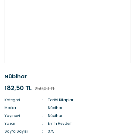
Nûbihar
182,50 TL
250,00 TL
Kategori
Tarihi Kitaplar
Marka
Nûbihar
Yayınevi
Nûbihar
Yazar
Emîn Heyderî
Sayfa Sayısı
375