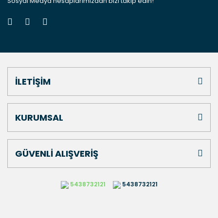
Sosyal Medya hesaplarımızdan bizi takip edin!
İLETİŞİM
KURUMSAL
GÜVENLİ ALIŞVERİŞ
5438732121
5438732121