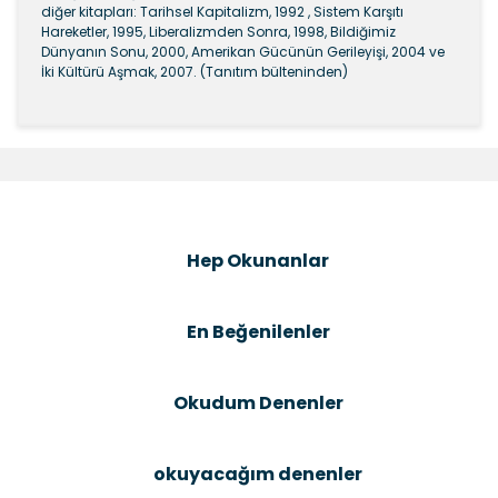
diğer kitapları: Tarihsel Kapitalizm, 1992 , Sistem Karşıtı
Hareketler, 1995, Liberalizmden Sonra, 1998, Bildiğimiz
Dünyanın Sonu, 2000, Amerikan Gücünün Gerileyişi, 2004 ve
İki Kültürü Aşmak, 2007. (Tanıtım bülteninden)
Bu ürünün fiyat bilgisi, resim, ürün açıklamalarında ve
diğer konularda yetersiz gördüğünüz noktaları öneri
Bu ürüne ilk yorumu siz yapın!
formunu kullanarak tarafımıza iletebilirsiniz.
Görüş ve önerileriniz için teşekkür ederiz.
Şîrove Bike
Ürün resmi kalitesiz, bozuk veya görüntülenemiyor.
Hep Okunanlar
Ürün açıklamasında eksik bilgiler bulunuyor.
Ürün bilgilerinde hatalar bulunuyor.
En Beğenilenler
Ürün fiyatı diğer sitelerden daha pahalı.
Bu ürüne benzer farklı alternatifler olmalı.
Okudum Denenler
okuyacağım denenler