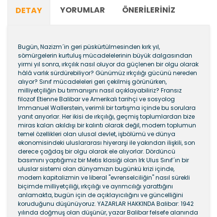
YORUMLAR
ÖNERILERINIZ
DETAY
Bugün, Nazizm´in geri püskürtülmesinden kırk yıl,
sömürgelerin kurtuluş mücadelelerinin büyük dalgasından
yirmi yıl sonra, ırkçılık nasıl oluyor da güçlenen bir olgu olarak
hâlâ varlık sürdürebiliyor? Günümüz ırkçılığı gücünü nereden
alıyor? Sınıf mücadeleleri geri çekilmiş görünürken,
milliyetçiliğin bu tırmanışını nasıl açıklayabiliriz? Fransız
filozof Etienne Balibar ve Amerikalı tarihçi ve sosyolog
Immanuel Wallerstein, verimli bir tartışma içinde bu sorulara
yanıt arıyorlar. Her ikisi de ırkçılığı, geçmiş toplumlardan bize
miras kalan akıldışı bir kalıntı olarak değil, modern toplumun
temel özellikleri olan ulusal devlet, işbölümü ve dünya
ekonomisindeki uluslararası hiyerarşi ile yakından ilişkili, son
derece çağdaş bir olgu olarak ele alıyorlar. Dördüncü
basımını yaptığımız bir Metis klasiği olan Irk Ulus Sınıf´ın bir
uluslar sistemi olan dünyamızın bugünkü krizi içinde,
modern kapitalizmin ve liberal "evrenselciliğin" nasıl sürekli
biçimde milliyetçiliği, ırkçılığı ve ayrımcılığı yarattığını
anlamakta, bugün için de açıklayıcılığını ve güncelliğini
koruduğunu düşünüyoruz. YAZARLAR HAKKINDA Balibar: 1942
yılında doğmuş olan düşünür, yazar Balibar felsefe alanında