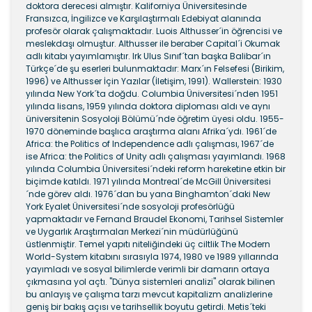
doktora derecesi almıştır. Kaliforniya Üniversitesinde
Fransızca, İngilizce ve Karşılaştırmalı Edebiyat alanında
profesör olarak çalışmaktadır. Luois Althusser´in öğrencisi ve
meslekdaşı olmuştur. Althusser ile beraber Capital´i Okumak
adlı kitabı yayımlamıştır. Irk Ulus Sınıf´tan başka Balibar´ın
Türkçe´de şu eserleri bulunmaktadır: Marx´ın Felsefesi (Birikim,
1996) ve Althusser İçin Yazılar (İletişim, 1991). Wallerstein: 1930
yılında New York´ta doğdu. Columbia Üniversitesi´nden 1951
yılında lisans, 1959 yılında doktora diploması aldı ve aynı
üniversitenin Sosyoloji Bölümü´nde öğretim üyesi oldu. 1955-
1970 döneminde başlıca araştırma alanı Afrika´ydı. 1961´de
Africa: the Politics of Independence adlı çalışması, 1967´de
ise Africa: the Politics of Unity adlı çalışması yayımlandı. 1968
yılında Columbia Üniversitesi´ndeki reform hareketine etkin bir
biçimde katıldı. 1971 yılında Montreal´de McGill Üniversitesi
´nde görev aldı. 1976´dan bu yana Binghamton´daki New
York Eyalet Üniversitesi´nde sosyoloji profesörlüğü
yapmaktadır ve Fernand Braudel Ekonomi, Tarihsel Sistemler
ve Uygarlık Araştırmaları Merkezi´nin müdürlüğünü
üstlenmiştir. Temel yapıtı niteliğindeki üç ciltlik The Modern
World-System kitabını sırasıyla 1974, 1980 ve 1989 yıllarında
yayımladı ve sosyal bilimlerde verimli bir damarın ortaya
çıkmasına yol açtı. "Dünya sistemleri analizi" olarak bilinen
bu anlayış ve çalışma tarzı mevcut kapitalizm analizlerine
geniş bir bakış açısı ve tarihsellik boyutu getirdi. Metis´teki