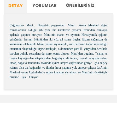
YORUMLAR
ÖNERILERINIZ
DETAY
Çağdaşımız Mani... Hoşgörü peygamberi Mani... Amin Maalouf diğer
romanlarında olduğu gibi yine bir karakterin yaşamı üzerinden dünyaya
açılarak yapıtını kuruyor. Mani´nin inancı ve öyküsü Hıristiyanlık çağının
şafağında, İsa´nın ölümünden iki yüz yıl sonra başlar. Bizim çağımızın da
kahramanı olabilecek Mani, yaşam öyküsüyle, son nefesine kadar savunduğu
inancının oluşturduğu kişisel tarihiyle, o dönemden yani II. yüzyıldan beri hala
varolan politik sorunlara da işaret etmiş oluyor. Mani´den bugüne, ´´sanat ve
coşku kaynağı olan kitaplarından, bağışlayıcı dininden, coşkulu arayışlarından,
insan, doğa ve tanrısallık arasında uyum isteyen çağrısından geriye´´ çok az şey
kalmış olsa da; bağnazlık ve iktidar hırsı yapıtını yok etmeye çalışsa da Amin
Maalouf onun Aydınlıklar´a açılan inancını ele alıyor ve Mani´nin öyküsüyle
bugüne ´´ışık´´ tutuyor.
Bu ürünün fiyat bilgisi, resim, ürün açıklamalarında ve
diğer konularda yetersiz gördüğünüz noktaları öneri
Bu ürüne ilk yorumu siz yapın!
formunu kullanarak tarafımıza iletebilirsiniz.
Görüş ve önerileriniz için teşekkür ederiz.
Şîrove Bike