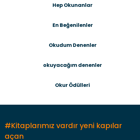
Ürün resmi kalitesiz, bozuk veya görüntülenemiyor.
Hep Okunanlar
Ürün açıklamasında eksik bilgiler bulunuyor.
Ürün bilgilerinde hatalar bulunuyor.
En Beğenilenler
Ürün fiyatı diğer sitelerden daha pahalı.
Bu ürüne benzer farklı alternatifler olmalı.
Okudum Denenler
okuyacağım denenler
Gönder
Okur Ödülleri
#Kitaplarımız vardır yeni kapılar
açan