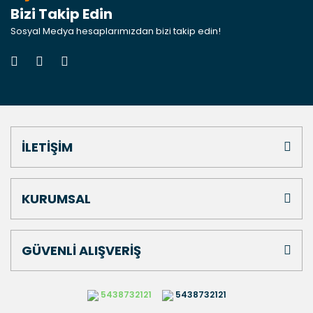
Bizi Takip Edin
Sosyal Medya hesaplarımızdan bizi takip edin!
İLETİŞİM
KURUMSAL
GÜVENLİ ALIŞVERİŞ
5438732121
5438732121