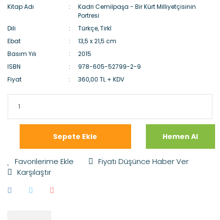
Kitap Adı
Kadri Cemilpaşa - Bir Kürt Milliyetçisinin
Portresi
Dili
Türkçe, Tirkî
Ebat
13,5 x 21,5 cm
Basım Yılı
2015
ISBN
978-605-52799-2-9
Fiyat
360,00 TL + KDV
Sepete Ekle
Hemen Al
Fiyatı Düşünce Haber Ver
Karşılaştır