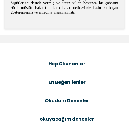
örgütlerine destek vermiş ve uzun yıllar boyunca bu çabasını
sürdürmüştür. Fakat tüm bu çabaları neticesinde kesin bir başarı
gösterememiş ve amacına ulaşamamıştır.
Bu ürünün fiyat bilgisi, resim, ürün açıklamalarında ve
diğer konularda yetersiz gördüğünüz noktaları öneri
Bu ürüne ilk yorumu siz yapın!
formunu kullanarak tarafımıza iletebilirsiniz.
Görüş ve önerileriniz için teşekkür ederiz.
Şîrove Bike
Ürün resmi kalitesiz, bozuk veya görüntülenemiyor.
Hep Okunanlar
Ürün açıklamasında eksik bilgiler bulunuyor.
Ürün bilgilerinde hatalar bulunuyor.
En Beğenilenler
Ürün fiyatı diğer sitelerden daha pahalı.
Bu ürüne benzer farklı alternatifler olmalı.
Okudum Denenler
okuyacağım denenler