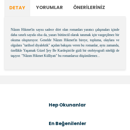
YORUMLAR
ÖNERILERINIZ
DETAY
Nâzım Hikmet'in sayısı sadece dört olan romanları yaratıcı çalışmaları içinde
daha sınırlı sayıda olsa da, yazarı bütüncül olarak tanımak için vazgeçilmez bir
okuma oluşturuyor. Genelde Nâzım Hikmet'in bireye, topluma, olaylara ve
olgulara "tarihsel diyalektik" açıdan bakışını veren bu romanlar, aynı zamanda,
özellikle Yaşamak Güzel Şey Be Kardeşim'de gizli bir otobiyografi niteliği de
taşıyor. "Nâzım Hikmet Külliyatı" bu romanlarsız düşünülemez...
Bu ürünün fiyat bilgisi, resim, ürün açıklamalarında ve
diğer konularda yetersiz gördüğünüz noktaları öneri
Bu ürüne ilk yorumu siz yapın!
formunu kullanarak tarafımıza iletebilirsiniz.
Görüş ve önerileriniz için teşekkür ederiz.
Şîrove Bike
Ürün resmi kalitesiz, bozuk veya görüntülenemiyor.
Hep Okunanlar
Ürün açıklamasında eksik bilgiler bulunuyor.
Ürün bilgilerinde hatalar bulunuyor.
En Beğenilenler
Ürün fiyatı diğer sitelerden daha pahalı.