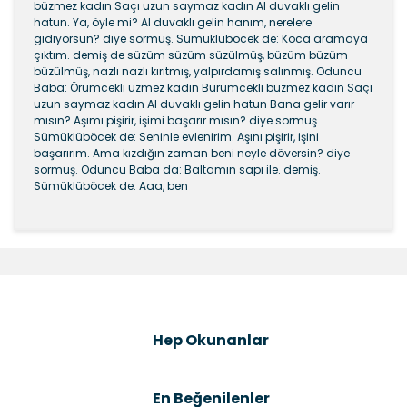
büzmez kadın Saçı uzun saymaz kadın Al duvaklı gelin
hatun. Ya, öyle mi? Al duvaklı gelin hanım, nerelere
gidiyorsun? diye sormuş. Sümüklüböcek de: Koca aramaya
çıktım. demiş de süzüm süzüm süzül­müş, büzüm büzüm
büzülmüş, nazlı nazlı kırıtmış, yalpır­damış salınmış. Oduncu
Baba: Örümcekli üzmez kadın Bürümcekli büzmez kadın Saçı
uzun saymaz kadın Al duvaklı gelin hatun Bana gelir varır
mısın? Aşımı pişirir, işimi başarır mısın? diye sormuş.
Sümüklüböcek de: Seninle evlenirim. Aşını pişirir, işini
başarırım. Ama kızdığın zaman beni neyle döversin? diye
sormuş. Odun­cu Baba da: Baltamın sapı ile. demiş.
Sümüklüböcek de: Aaa, ben
Bu ürünün fiyat bilgisi, resim, ürün açıklamalarında ve
diğer konularda yetersiz gördüğünüz noktaları öneri
Bu ürüne ilk yorumu siz yapın!
formunu kullanarak tarafımıza iletebilirsiniz.
Görüş ve önerileriniz için teşekkür ederiz.
Şîrove Bike
Ürün resmi kalitesiz, bozuk veya görüntülenemiyor.
Hep Okunanlar
Ürün açıklamasında eksik bilgiler bulunuyor.
Ürün bilgilerinde hatalar bulunuyor.
En Beğenilenler
Ürün fiyatı diğer sitelerden daha pahalı.