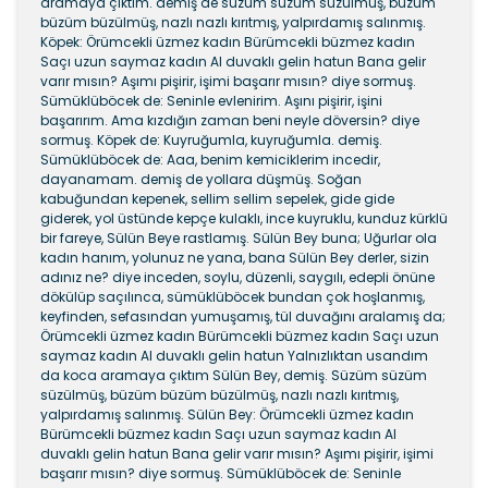
aramaya çıktım. demiş de süzüm süzüm süzül­müş, büzüm
büzüm büzülmüş, nazlı nazlı kırıtmış, yalpır­damış salınmış.
Köpek: Örümcekli üzmez kadın Bürümcekli büzmez kadın
Saçı uzun saymaz kadın Al duvaklı gelin hatun Bana gelir
varır mısın? Aşımı pişirir, işimi başarır mısın? diye sormuş.
Sümüklüböcek de: Seninle evlenirim. Aşını pişirir, işini
başarırım. Ama kızdığın zaman beni neyle döversin? diye
sormuş. Köpek de: Kuyruğumla, kuyruğumla. demiş.
Sümüklüböcek de: Aaa, benim kemiciklerim incedir,
dayanamam. demiş de yollara düşmüş. Soğan
kabuğundan kepenek, sellim sellim sepelek, gide gide
giderek, yol üstünde kepçe kulaklı, ince kuyruklu, kunduz kürklü
bir fareye, Sülün Beye rastlamış. Sülün Bey buna; Uğurlar ola
kadın hanım, yolunuz ne yana, bana Sü­lün Bey derler, sizin
adınız ne? diye inceden, soylu, düzen­li, saygılı, edepli önüne
dökülüp saçılınca, sümüklüböcek bundan çok hoşlanmış,
keyfinden, sefasından yumuşamış, tül duvağını aralamış da;
Örümcekli üzmez kadın Bürümcekli büzmez kadın Saçı uzun
saymaz kadın Al duvaklı gelin hatun Yalnızlıktan usandım
da koca aramaya çıktım Sülün Bey, demiş. Süzüm süzüm
süzülmüş, büzüm büzüm büzülmüş, nazlı nazlı kırıtmış,
yalpırdamış salınmış. Sülün Bey: Örümcekli üzmez kadın
Bürümcekli büzmez kadın Saçı uzun saymaz kadın Al
duvaklı gelin hatun Bana gelir varır mısın? Aşımı pişirir, işimi
başarır mısın? diye sormuş. Sümüklüböcek de: Seninle