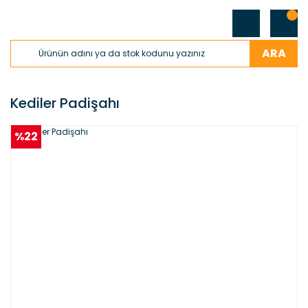
ARA
Kediler Padişahı
%22