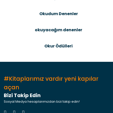
Bu ürüne benzer farklı alternatifler olmalı.
Okudum Denenler
okuyacağım denenler
Gönder
Okur Ödülleri
#Kitaplarımız vardır yeni kapılar
açan
Bizi Takip Edin
Sosyal Medya hesaplarımızdan bizi takip edin!