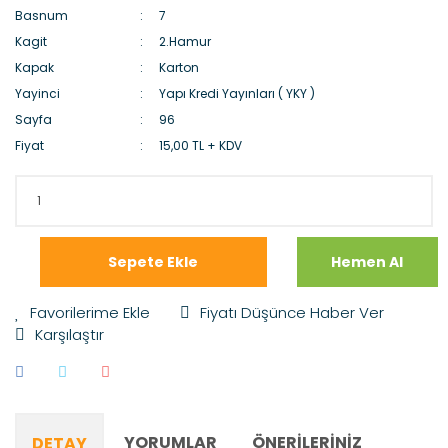
Basnum
7
Kagit
2.Hamur
Kapak
Karton
Yayinci
Yapı Kredi Yayınları ( YKY )
Sayfa
96
Fiyat
15,00 TL + KDV
Sepete Ekle
Hemen Al
Fiyatı Düşünce Haber Ver
Karşılaştır
YORUMLAR
ÖNERILERINIZ
DETAY