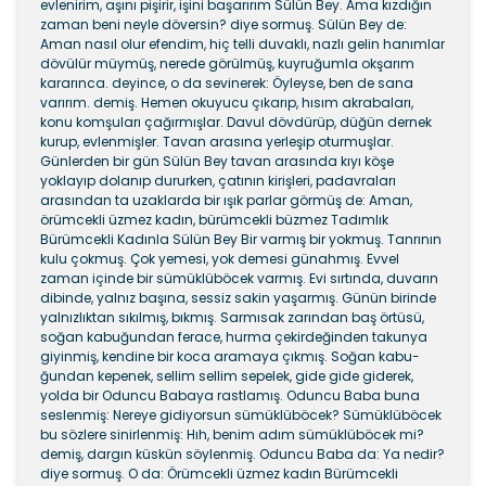
evlenirim, aşını pişirir, işini başarırım Sülün Bey. Ama kızdığın
zaman beni neyle döversin? diye sor­muş. Sülün Bey de:
Aman nasıl olur efendim, hiç telli duvaklı, nazlı gelin hanımlar
dövülür müymüş, nerede görülmüş, kuyruğum­la okşarım
kararınca. deyince, o da sevinerek: Öyleyse, ben de sana
varırım. demiş. Hemen okuyucu çıkarıp, hısım akrabaları,
konu kom­şuları çağırmışlar. Davul dövdürüp, düğün dernek
kurup, evlenmişler. Tavan arasına yerleşip oturmuşlar.
Günlerden bir gün Sülün Bey tavan arasında kıyı köşe
yoklayıp dolanıp dururken, çatının kirişleri, padavraları
arasından ta uzaklarda bir ışık parlar görmüş de: Aman,
örümcekli üzmez kadın, bürümcekli büzmez Tadımlık
Bürümcekli Kadınla Sülün Bey Bir varmış bir yokmuş. Tanrının
kulu çokmuş. Çok yemesi, yok demesi günahmış. Evvel
zaman için­de bir sümüklüböcek varmış. Evi sırtında, duvarın
dibinde, yalnız başına, sessiz sakin yaşarmış. Günün birinde
yal­nızlıktan sıkılmış, bıkmış. Sarmısak zarından baş örtüsü,
soğan kabuğundan ferace, hurma çekirdeğinden takunya
giyinmiş, kendine bir koca aramaya çıkmış. Soğan kabu­
ğundan kepenek, sellim sellim sepelek, gide gide giderek,
yolda bir Oduncu Babaya rastlamış. Oduncu Baba buna
seslenmiş: Nereye gidiyorsun sümüklüböcek? Sümüklüböcek
bu sözlere sinirlenmiş: Hıh, benim adım sümüklüböcek mi?
demiş, dargın küskün söylenmiş. Oduncu Baba da: Ya nedir?
diye sormuş. O da: Örümcekli üzmez kadın Bürümcekli