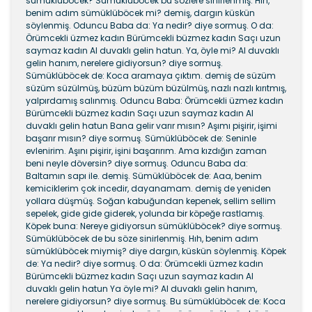
sümüklüböcek? Sümüklüböcek bu sözlere sinirlenmiş: Hıh,
benim adım sümüklüböcek mi? demiş, dargın küskün
söylenmiş. Oduncu Baba da: Ya nedir? diye sormuş. O da:
Örümcekli üzmez kadın Bürümcekli büzmez kadın Saçı uzun
saymaz kadın Al duvaklı gelin hatun. Ya, öyle mi? Al duvaklı
gelin hanım, nerelere gidiyorsun? diye sormuş.
Sümüklüböcek de: Koca aramaya çıktım. demiş de süzüm
süzüm süzül­müş, büzüm büzüm büzülmüş, nazlı nazlı kırıtmış,
yalpır­damış salınmış. Oduncu Baba: Örümcekli üzmez kadın
Bürümcekli büzmez kadın Saçı uzun saymaz kadın Al
duvaklı gelin hatun Bana gelir varır mısın? Aşımı pişirir, işimi
başarır mısın? diye sormuş. Sümüklüböcek de: Seninle
evlenirim. Aşını pişirir, işini başarırım. Ama kızdığın zaman
beni neyle döversin? diye sormuş. Odun­cu Baba da:
Baltamın sapı ile. demiş. Sümüklüböcek de: Aaa, benim
kemiciklerim çok incedir, dayanamam. demiş de yeniden
yollara düşmüş. Soğan kabuğundan kepenek, sellim sellim
sepelek, gide gide giderek, yolunda bir köpeğe rastlamış.
Köpek buna: Nereye gidiyorsun sümüklüböcek? diye sormuş.
Sümüklüböcek de bu söze sinirlenmiş. Hıh, benim adım
sümüklüböcek miymiş? diye dar­gın, küskün söylenmiş. Köpek
de: Ya nedir? diye sormuş. O da: Örümcekli üzmez kadın
Bürümcekli büzmez kadın Saçı uzun saymaz kadın Al
duvaklı gelin hatun Ya öyle mi? Al duvaklı gelin hanım,
nerelere gidiyorsun? diye sormuş. Bu sümüklüböcek de: Koca