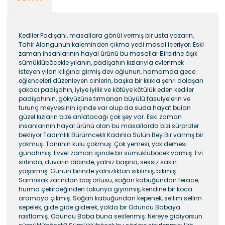
Kediler Padişahı, masallara gönül vermiş bir usta yazarın,
Tahir Alangunun kaleminden çıkma yedi masal içeriyor. Eski
zaman insanlarının hayal ürünü bu masallar Birbirine âşık
sümüklüböcekle yılanın, padişahın kızlarıyla evlenmek
isteyen yılan kılığına girmiş dev oğlunun, hamamda gece
eğlenceleri düzenleyen cinlerin, başka bir kılıkla şehri dolaşan
şakacı padişahın, iyiye iyilik ve kötüye kötülük eden kediler
padişahının, gökyüzüne tırmanan büyülü fasulyelerin ve
turunç meyvesinin içinde var olup da suda hayat bulan
güzel kızların bize anlatacağı çok şey var. Eski zaman
insanlarının hayal ürünü olan bu masallarda bizi sürprizler
bekliyor Tadımlık Bürümcekli Kadınla Sülün Bey Bir varmış bir
yokmuş. Tanrının kulu çokmuş. Çok yemesi, yok demesi
günahmış. Evvel zaman için­de bir sümüklüböcek varmış. Evi
sırtında, duvarın dibinde, yalnız başına, sessiz sakin
yaşarmış. Günün birinde yal­nızlıktan sıkılmış, bıkmış.
Sarmısak zarından baş örtüsü, soğan kabuğundan ferace,
hurma çekirdeğinden takunya giyinmiş, kendine bir koca
aramaya çıkmış. Soğan kabu­ğundan kepenek, sellim sellim
sepelek, gide gide giderek, yolda bir Oduncu Babaya
rastlamış. Oduncu Baba buna seslenmiş: Nereye gidiyorsun