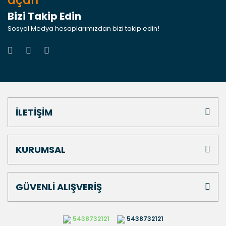
açan
Bizi Takip Edin
Sosyal Medya hesaplarımızdan bizi takip edin!
İLETİŞİM
KURUMSAL
GÜVENLİ ALIŞVERİŞ
5438732121
5438732121