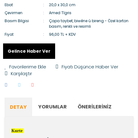
Ebat
20,0 x 30,0 cm
Çevirmen
Amed Tîgris
Basım Bilgisi
Çapa taybet, biwêne û bireng - Özel karton
basım, renkli ve resimli
Fiyat
96,00 TL + KDV
Gelince Haber Ver
Fiyatı Düşünce Haber Ver
Karşılaştır
YORUMLAR
ÖNERILERINIZ
DETAY
Kurte 