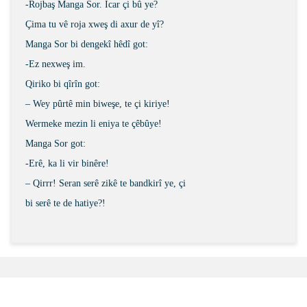
-Rojbaş Manga Sor. Îcar çi bû ye?
Çima tu vê roja xweş di axur de yî?
Manga Sor bi dengekî hêdî got:
-Ez nexweş im.
Qiriko bi qîrîn got:
– Wey pûrtê min biweşe, te çi kiriye!
Wermeke mezin li eniya te çêbûye!
Manga Sor got:
-Erê, ka li vir binêre!
– Qirrr! Seran serê zikê te bandkirî ye, çi
bi serê te de hatiye?!
Bu ürünün fiyat bilgisi, resim, ürün açıklamalarında ve
diğer konularda yetersiz gördüğünüz noktaları öneri
Bu ürüne ilk yorumu siz yapın!
formunu kullanarak tarafımıza iletebilirsiniz.
Görüş ve önerileriniz için teşekkür ederiz.
Şîrove Bike