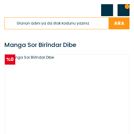
ARA
Manga Sor Birîndar Dibe
%0