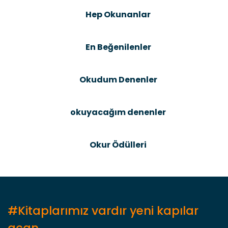
Ürün resmi kalitesiz, bozuk veya görüntülenemiyor.
Hep Okunanlar
Ürün açıklamasında eksik bilgiler bulunuyor.
Ürün bilgilerinde hatalar bulunuyor.
En Beğenilenler
Ürün fiyatı diğer sitelerden daha pahalı.
Bu ürüne benzer farklı alternatifler olmalı.
Okudum Denenler
okuyacağım denenler
Gönder
Okur Ödülleri
#Kitaplarımız vardır yeni kapılar