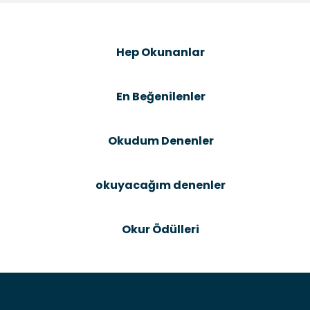
Görüş ve önerileriniz için teşekkür ederiz.
Şîrove Bike
Ürün resmi kalitesiz, bozuk veya görüntülenemiyor.
Hep Okunanlar
Ürün açıklamasında eksik bilgiler bulunuyor.
Ürün bilgilerinde hatalar bulunuyor.
En Beğenilenler
Ürün fiyatı diğer sitelerden daha pahalı.
Bu ürüne benzer farklı alternatifler olmalı.
Okudum Denenler
okuyacağım denenler
Gönder
Okur Ödülleri