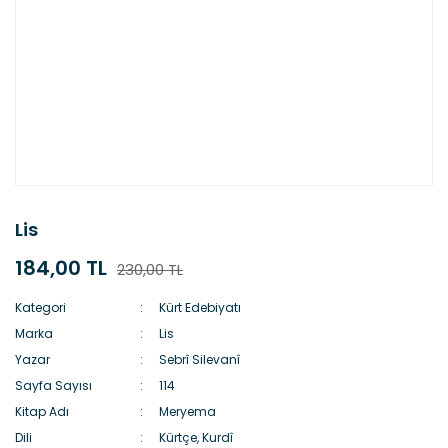
Lis
184,00 TL
230,00 TL
Kategori
Kürt Edebiyatı
Marka
Lis
Yazar
Sebrî Silevanî
Sayfa Sayısı
114
Kitap Adı
Meryema
Dili
Kürtçe, Kurdî