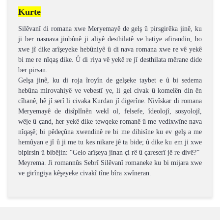
Kurte
Silêvanî di romana xwe Meryemayê de gelş û pirsgirêka jinê, ku
ji ber nasnava jinbûnê ji aliyê desthilatê ve hatiye afirandin, bo
xwe jî dike arîşeyeke hebûniyê û di nava romana xwe re vê yekê
bi me re nîqaş dike. Û di riya vê yekê re jî desthilata mêrane dide
ber pirsan.
Gelşa jinê, ku di roja îroyîn de gelşeke taybet e û bi sedema
hebûna mirovahiyê ve vebestî ye, li gel civak û komelên din ên
cîhanê, hê jî serî li civaka Kurdan jî digerîne. Nivîskar di romana
Meryemayê de disîplînên wekî ol, felsefe, îdeolojî, sosyolojî,
wêje û çand, her yekê dike tewqeke romanê û me vedixwîne nava
nîqaşê; bi pêdeçûna xwendinê re bi me dihisîne ku ev gelş a me
hemûyan e jî û ji me tu kes nikare jê ta bide; û dike ku em ji xwe
bipirsin û bibêjin: “Gelo arîşeya jinan çi rê û çareserî jê re divê?”
Meyrema. Ji romannûs Sebrî Silêvanî romaneke ku bi mijara xwe
ve girîngiya kêşeyeke civakî tîne bîra xwîneran.
Bu ürünün fiyat bilgisi, resim, ürün açıklamalarında ve
diğer konularda yetersiz gördüğünüz noktaları öneri
Bu ürüne ilk yorumu siz yapın!
formunu kullanarak tarafımıza iletebilirsiniz.