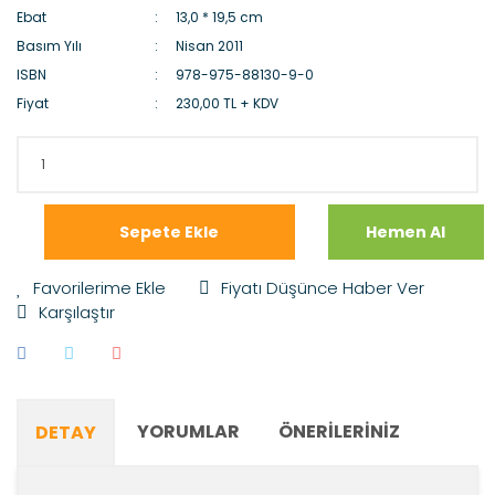
Ebat
13,0 * 19,5 cm
Basım Yılı
Nisan 2011
ISBN
978-975-88130-9-0
Fiyat
230,00 TL + KDV
Sepete Ekle
Hemen Al
Fiyatı Düşünce Haber Ver
Karşılaştır
YORUMLAR
ÖNERILERINIZ
DETAY