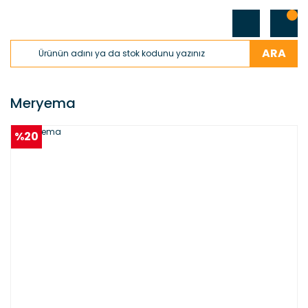
ARA
Meryema
%20